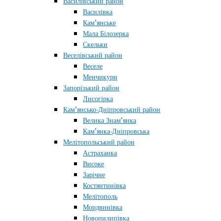
Василівський район
Василівка
Кам’янське
Мала Білозерка
Скельки
Веселівський район
Веселе
Менчикури
Запорізький район
Лисогірка
Кам’янсько-Дніпровський район
Велика Знам’янка
Кам’янка-Дніпровська
Мелітопольський район
Астраханка
Високе
Зарічне
Костянтинівка
Мелітополь
Мордвинівка
Новопилипівка