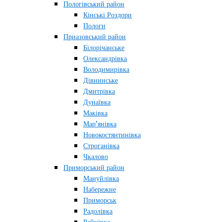
Пологівський район
Кінські Роздори
Пологи
Приазовський район
Білорічанське
Олександрівка
Володимирівка
Дівнинське
Дмитрівка
Дунаївка
Маківка
Мар’янівка
Новокостянтинівка
Строганівка
Чкалово
Приморський район
Мануйлівка
Набережне
Приморськ
Радолівка