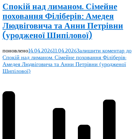
Спокій над лиманом. Сімейне
поховання Філіберів: Амедея
Людвіговича та Анни Петрівни
(уродженої Шипілової)
поновлено
14.04.2026
11.04.2026
Залишити коментар
до
Спокій над лиманом. Сімейне поховання Філіберів:
Амедея Людвіговича та Анни Петрівни (уродженої
Шипілової)