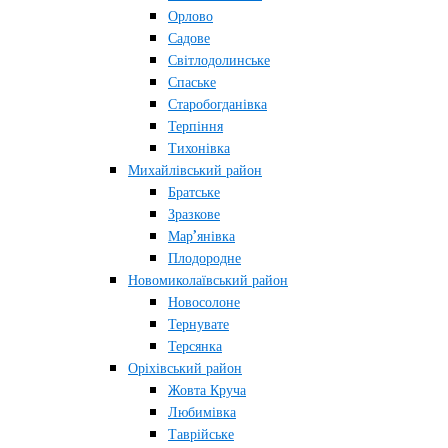
Орлово
Садове
Світлодолинське
Спаське
Старобогданівка
Терпіння
Тихонівка
Михайлівський район
Братське
Зразкове
Мар’янівка
Плодородне
Новомиколаївський район
Новосолоне
Тернувате
Терсянка
Оріхівський район
Жовта Круча
Любимівка
Таврійське