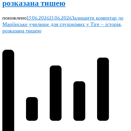
розказана тишею
поновлено
13.06.2026
13.06.2026
Залишити коментар
до
Маріїнське училище для глухонімих у Тіге – історія,
розказана тишею