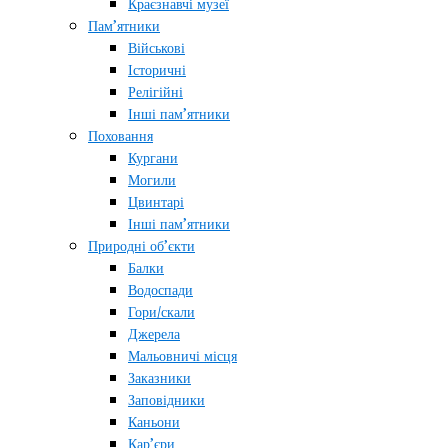
Краєзнавчі музеї
Пам’ятники
Військові
Історичні
Релігійні
Інші пам’ятники
Поховання
Кургани
Могили
Цвинтарі
Інші пам’ятники
Природні об’єкти
Балки
Водоспади
Гори/скали
Джерела
Мальовничі місця
Заказники
Заповідники
Каньони
Кар’єри