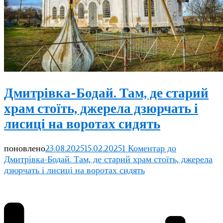
Дмитрівка-Бодай. Там, де старий
храм стоїть, джерела дзюрчать і
лисиці на воротах сидять
поновлено
23.08.2025
15.02.2025
1 Коментар
до
Дмитрівка-Бодай. Там, де старий храм стоїть, джерела
дзюрчать і лисиці на воротах сидять