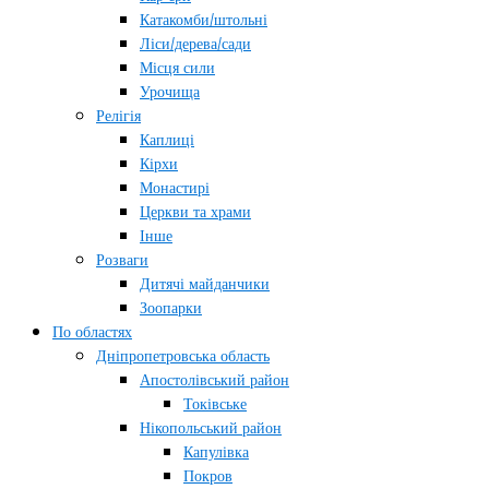
Катакомби/штольні
Ліси/дерева/сади
Місця сили
Урочища
Релігія
Каплиці
Кірхи
Монастирі
Церкви та храми
Інше
Розваги
Дитячі майданчики
Зоопарки
По областях
Дніпропетровська область
Апостолівський район
Токівське
Нікопольський район
Капулівка
Покров