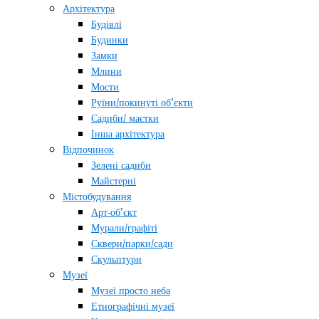
Архітектура
Будівлі
Будинки
Замки
Млини
Мости
Руїни/покинуті об’єкти
Садиби/ маєтки
Інша архітектура
Відпочинок
Зелені садиби
Майстерні
Містобудування
Арт-об’єкт
Мурали/графіті
Сквери/парки/сади
Скульптури
Музеї
Музеї просто неба
Етнографічні музеї