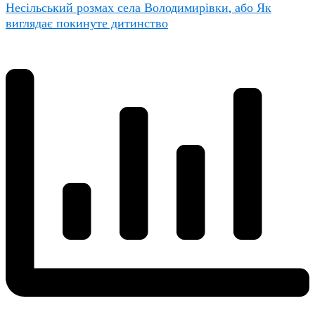
Несільський розмах села Володимирівки, або Як
виглядає покинуте дитинство