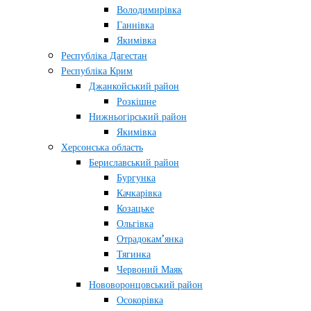
Володимирівка
Ганнівка
Якимівка
Республіка Дагестан
Республіка Крим
Джанкойський район
Розкішне
Нижньогірський район
Якимівка
Херсонська область
Бериславський район
Бургунка
Качкарівка
Козацьке
Ольгівка
Отрадокам’янка
Тягинка
Червоний Маяк
Нововоронцовський район
Осокорівка