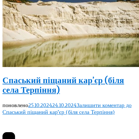
Спаський піщаний кар’єр (біля
села Терпіння)
поновлено
25.10.2024
24.10.2024
Залишити коментар
до
Спаський піщаний кар’єр (біля села Терпіння)