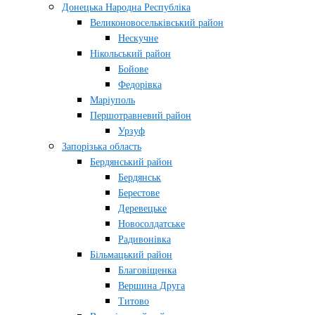
Донецька Народна Республіка
Великоновосельківський район
Нескучне
Нікольський район
Бойове
Федорівка
Маріуполь
Першотравневий район
Урзуф
Запорізька область
Бердянський район
Бердянськ
Берестове
Деревецьке
Новосолдатське
Радивонівка
Більмацький район
Благовіщенка
Вершина Друга
Титово