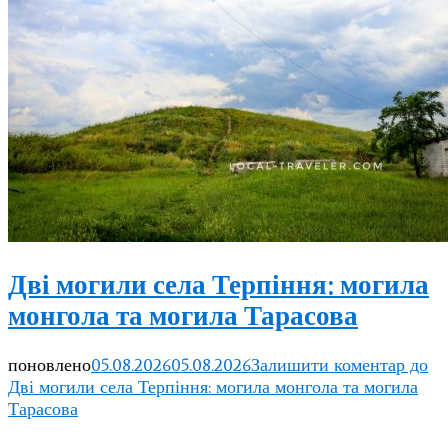
Дві могили села Терпіння: могила
монгола та могила Тарасова
поновлено
05.08.2026
05.08.2026
Залишити коментар
до
Дві могили села Терпіння: могила монгола та могила
Тарасова