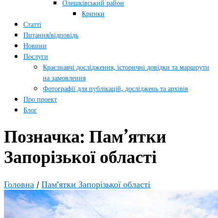
Олешківський район
Кринки
Статті
Питання/відповідь
Новини
Послуги
Краєзнавчі дослідження, історичні довідки та маршрути
на замовлення
Фотографії для публікацій, досліджень та архівів
Про проект
Блог
Позначка:
Пам’ятки
Запорізької області
Головна
/
Пам’ятки Запорізької області