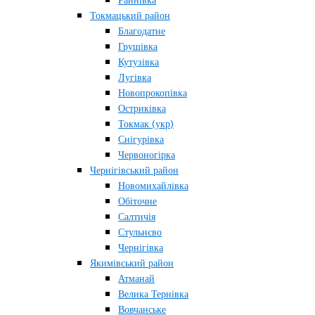
Райнівка
Токмацький район
Благодатне
Грушівка
Кутузівка
Лугівка
Новопрокопівка
Остриківка
Токмак (укр)
Снігурівка
Червоногірка
Чернігівський район
Новомихайлівка
Обіточне
Салтичія
Стульнєво
Чернігівка
Якимівський район
Атманай
Велика Тернівка
Вовчанське