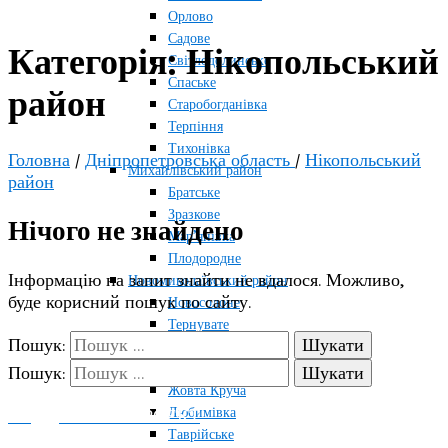
Орлово
Садове
Категорія:
Нікопольський
Світлодолинське
Спаське
район
Старобогданівка
Терпіння
Тихонівка
Головна
/
Дніпропетровська область
/
Нікопольський
Михайлівський район
район
Братське
Зразкове
Нічого не знайдено
Мар’янівка
Плодородне
Інформацію на запит знайти не вдалося. Можливо,
Новомиколаївський район
буде корисний пошук по сайту.
Новосолоне
Тернувате
Пошук:
Терсянка
Оріхівський район
Пошук:
Жовта Круча
Любимівка
ПОДДЕРЖАТЬ ПРОЕКТ
Таврійське