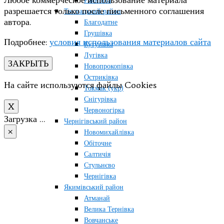
Любое коммерческое использование материала
Райнівка
разрешается только после письменного соглашения
Токмацький район
автора.
Благодатне
Грушівка
Подробнее:
условия использования материалов сайта
Кутузівка
Лугівка
ЗАКРЫТЬ
Новопрокопівка
Остриківка
На сайте используются файлы Cookies
Токмак (укр)
Снігурівка
X
Червоногірка
Загрузка …
Чернігівський район
×
Новомихайлівка
Обіточне
Салтичія
Стульнєво
Чернігівка
Якимівський район
Атманай
Велика Тернівка
Вовчанське