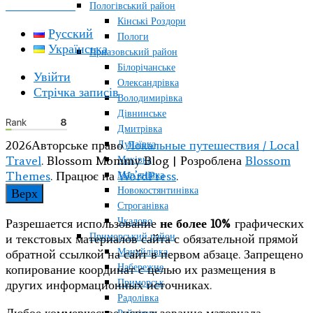
КОНТАКТЫ
Пологівський район
Кінські Роздори
Русский
Пологи
Українська
Приазовський район
Білорічанське
Увійти
Олександрівка
Стрічка записів
Володимирівка
Дівнинське
Дмитрівка
2026Авторське право
Локальные путешествия / Local
Дунаївка
Travel
.
Blossom Mommy Blog | Розроблена
Blossom
Маківка
Themes
. Працює на
WordPress
.
Мар’янівка
Новокостянтинівка
Верх
Строганівка
Чкалово
Разрешается использование
не более 10%
графических
Приморський район
и текстовых материалов сайта с обязательной прямой
Мануйлівка
обратной ссылкой на сайт в первом абзаце. Запрещено
Набережне
копирование координат с целью их размещения в
Приморськ
других информационных источниках.
Радолівка