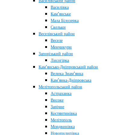
Василівський район
Василівка
Кам’янське
Мала Білозерка
Скельки
Веселівський район
Веселе
Менчикури
Запорізький район
Лисогірка
Кам’янсько-Дніпровський район
Велика Знам’янка
Кам’янка-Дніпровська
Мелітопольський район
Астраханка
Високе
Зарічне
Костянтинівка
Мелітополь
Мордвинівка
Новопилипівка