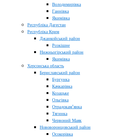
Володимирівка
Ганнівка
Якимівка
Республіка Дагестан
Республіка Крим
Джанкойський район
Розкішне
Нижньогірський район
Якимівка
Херсонська область
Бериславський район
Бургунка
Качкарівка
Козацьке
Ольгівка
Отрадокам’янка
Тягинка
Червоний Маяк
Нововоронцовський район
Осокорівка