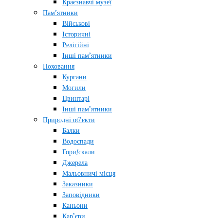
Краєзнавчі музеї
Пам’ятники
Військові
Історичні
Релігійні
Інші пам’ятники
Поховання
Кургани
Могили
Цвинтарі
Інші пам’ятники
Природні об’єкти
Балки
Водоспади
Гори/скали
Джерела
Мальовничі місця
Заказники
Заповідники
Каньони
Кар’єри