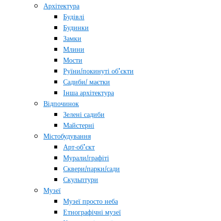
Архітектура
Будівлі
Будинки
Замки
Млини
Мости
Руїни/покинуті об’єкти
Садиби/ маєтки
Інша архітектура
Відпочинок
Зелені садиби
Майстерні
Містобудування
Арт-об’єкт
Мурали/графіті
Сквери/парки/сади
Скульптури
Музеї
Музеї просто неба
Етнографічні музеї