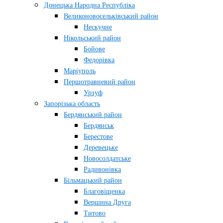
Донецька Народна Республіка
Великоновосельківський район
Нескучне
Нікольський район
Бойове
Федорівка
Маріуполь
Першотравневий район
Урзуф
Запорізька область
Бердянський район
Бердянськ
Берестове
Деревецьке
Новосолдатське
Радивонівка
Більмацький район
Благовіщенка
Вершина Друга
Титово