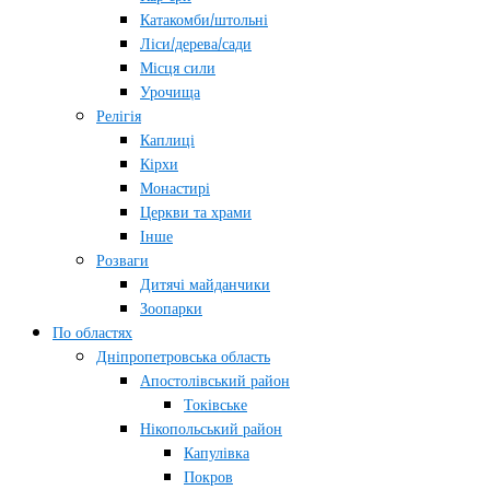
Катакомби/штольні
Ліси/дерева/сади
Місця сили
Урочища
Релігія
Каплиці
Кірхи
Монастирі
Церкви та храми
Інше
Розваги
Дитячі майданчики
Зоопарки
По областях
Дніпропетровська область
Апостолівський район
Токівське
Нікопольський район
Капулівка
Покров