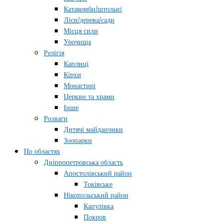
Катакомби/штольні
Ліси/дерева/сади
Місця сили
Урочища
Релігія
Каплиці
Кірхи
Монастирі
Церкви та храми
Інше
Розваги
Дитячі майданчики
Зоопарки
По областях
Дніпропетровська область
Апостолівський район
Токівське
Нікопольський район
Капулівка
Покров