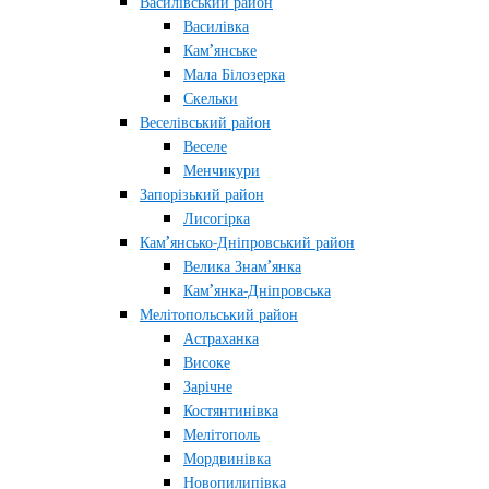
Василівський район
Василівка
Кам’янське
Мала Білозерка
Скельки
Веселівський район
Веселе
Менчикури
Запорізький район
Лисогірка
Кам’янсько-Дніпровський район
Велика Знам’янка
Кам’янка-Дніпровська
Мелітопольський район
Астраханка
Високе
Зарічне
Костянтинівка
Мелітополь
Мордвинівка
Новопилипівка