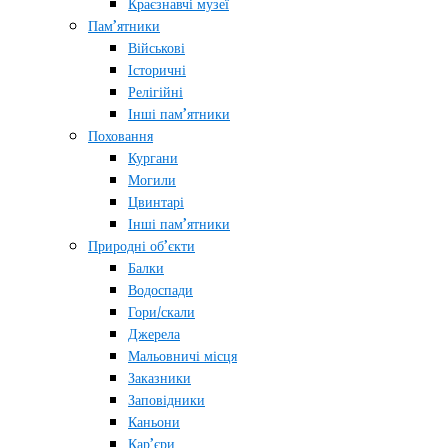
Краєзнавчі музеї
Пам’ятники
Військові
Історичні
Релігійні
Інші пам’ятники
Поховання
Кургани
Могили
Цвинтарі
Інші пам’ятники
Природні об’єкти
Балки
Водоспади
Гори/скали
Джерела
Мальовничі місця
Заказники
Заповідники
Каньони
Кар’єри