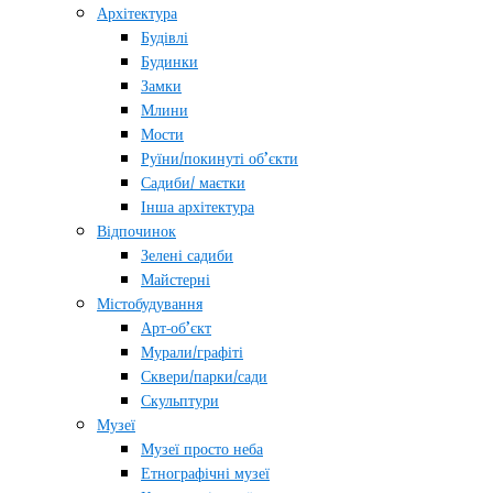
Архітектура
Будівлі
Будинки
Замки
Млини
Мости
Руїни/покинуті об’єкти
Садиби/ маєтки
Інша архітектура
Відпочинок
Зелені садиби
Майстерні
Містобудування
Арт-об’єкт
Мурали/графіті
Сквери/парки/сади
Скульптури
Музеї
Музеї просто неба
Етнографічні музеї