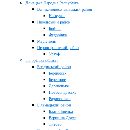
Донецька Народна Республіка
Великоновосельківський район
Нескучне
Нікольський район
Бойове
Федорівка
Маріуполь
Першотравневий район
Урзуф
Запорізька область
Бердянський район
Бердянськ
Берестове
Деревецьке
Новосолдатське
Радивонівка
Більмацький район
Благовіщенка
Вершина Друга
Титово