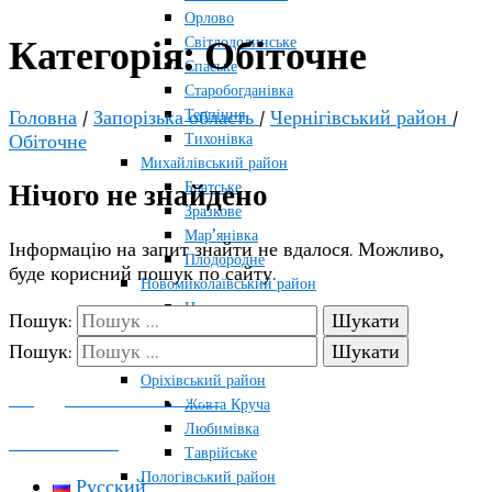
Орлово
Світлодолинське
Категорія:
Обіточне
Спаське
Старобогданівка
Терпіння
Головна
/
Запорізька область
/
Чернігівський район
/
Тихонівка
Обіточне
Михайлівський район
Братське
Нічого не знайдено
Зразкове
Мар’янівка
Інформацію на запит знайти не вдалося. Можливо,
Плодородне
буде корисний пошук по сайту.
Новомиколаївський район
Новосолоне
Пошук:
Тернувате
Пошук:
Терсянка
Оріхівський район
ПОДДЕРЖАТЬ ПРОЕКТ
Жовта Круча
Любимівка
КОНТАКТЫ
Таврійське
Пологівський район
Русский