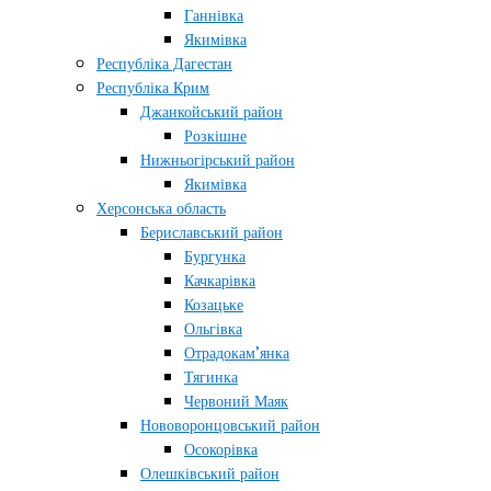
Ганнівка
Якимівка
Республіка Дагестан
Республіка Крим
Джанкойський район
Розкішне
Нижньогірський район
Якимівка
Херсонська область
Бериславський район
Бургунка
Качкарівка
Козацьке
Ольгівка
Отрадокам’янка
Тягинка
Червоний Маяк
Нововоронцовський район
Осокорівка
Олешківський район