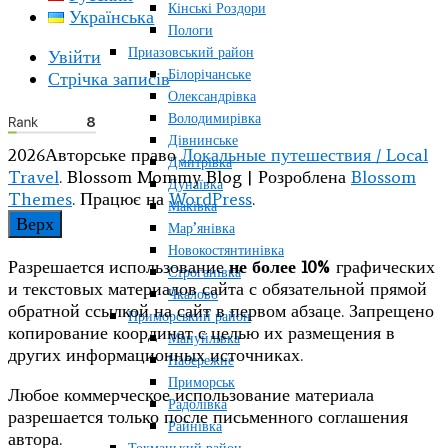
Кінські Роздори
Українська
Пологи
Приазовський район
Увійти
Білорічанське
Стрічка записів
Олександрівка
Володимирівка
Дівнинське
2026Авторське право
Локальные путешествия / Local
Дмитрівка
Travel
.
Blossom Mommy Blog | Розроблена
Blossom
Дунаївка
Themes
. Працює на
WordPress
.
Маківка
Верх
Мар’янівка
Новокостянтинівка
Разрешается использование
не более 10%
графических
Строганівка
и текстовых материалов сайта с обязательной прямой
Чкалово
обратной ссылкой на сайт в первом абзаце. Запрещено
Приморський район
копирование координат с целью их размещения в
Мануйлівка
других информационных источниках.
Набережне
Приморськ
Любое коммерческое использование материала
Радолівка
разрешается только после письменного соглашения
Райнівка
автора.