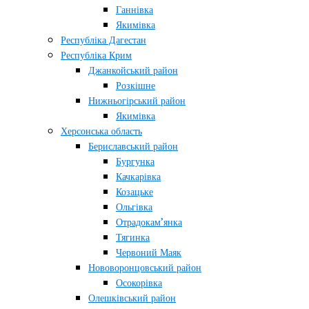
Ганнівка
Якимівка
Республіка Дагестан
Республіка Крим
Джанкойський район
Розкішне
Нижньогірський район
Якимівка
Херсонська область
Бериславський район
Бургунка
Качкарівка
Козацьке
Ольгівка
Отрадокам’янка
Тягинка
Червоний Маяк
Нововоронцовський район
Осокорівка
Олешківський район