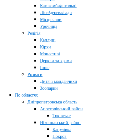
Катакомби/штольні
Ліси/дерева/сади
Місця сили
Урочища
Релігія
Каплиці
Кірхи
Монастирі
Церкви та храми
Інше
Розваги
Дитячі майданчики
Зоопарки
По областях
Дніпропетровська область
Апостолівський район
Токівське
Нікопольський район
Капулівка
Покров