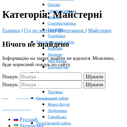
Орлово
Світлодолинське
Категорія:
Майстерні
Спаське
Старобогданівка
Терпіння
Головна
/
Гід по життю
/
Відпочинок
/
Майстерні
Тихонівка
Михайлівський район
Нічого не знайдено
Братське
Зразкове
Інформацію на запит знайти не вдалося. Можливо,
Мар’янівка
буде корисний пошук по сайту.
Плодородне
Новомиколаївський район
Пошук:
Новосолоне
Пошук:
Тернувате
Терсянка
ПОДДЕРЖАТЬ ПРОЕКТ
Оріхівський район
Жовта Круча
КОНТАКТЫ
Любимівка
Таврійське
Русский
Пологівський район
Українська