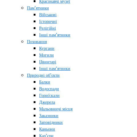
Краєзнавчі музеї
Пам’ятники
Військові
Історичні
Релігійні
Інші пам’ятники
Поховання
Кургани
Могили
Цвинтарі
Інші пам’ятники
Природні об’єкти
Балки
Водоспади
Гори/скали
Джерела
Мальовничі місця
Заказники
Заповідники
Каньони
Кар’єри