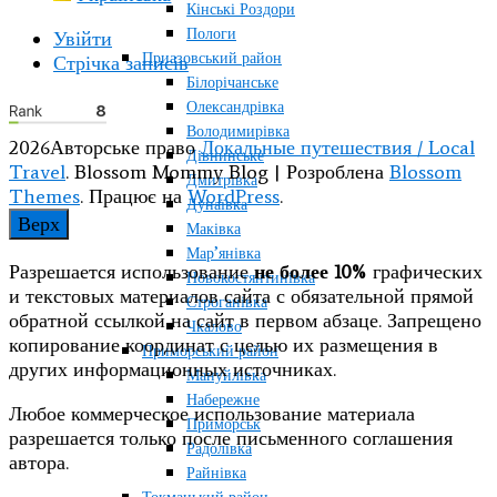
Кінські Роздори
Пологи
Увійти
Приазовський район
Стрічка записів
Білорічанське
Олександрівка
Володимирівка
2026Авторське право
Локальные путешествия / Local
Дівнинське
Travel
.
Blossom Mommy Blog | Розроблена
Blossom
Дмитрівка
Themes
. Працює на
WordPress
.
Дунаївка
Верх
Маківка
Мар’янівка
Разрешается использование
не более 10%
графических
Новокостянтинівка
и текстовых материалов сайта с обязательной прямой
Строганівка
обратной ссылкой на сайт в первом абзаце. Запрещено
Чкалово
копирование координат с целью их размещения в
Приморський район
других информационных источниках.
Мануйлівка
Набережне
Любое коммерческое использование материала
Приморськ
разрешается только после письменного соглашения
Радолівка
автора.
Райнівка