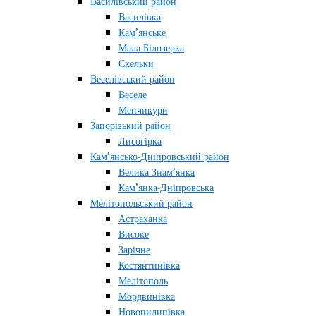
Василівський район
Василівка
Кам’янське
Мала Білозерка
Скельки
Веселівський район
Веселе
Менчикури
Запорізький район
Лисогірка
Кам’янсько-Дніпровський район
Велика Знам’янка
Кам’янка-Дніпровська
Мелітопольський район
Астраханка
Високе
Зарічне
Костянтинівка
Мелітополь
Мордвинівка
Новопилипівка