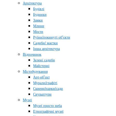
Архітектура
Будівлі
Будинки
Замки
Млини
Мости
Руїни/покинуті об’єкти
Садиби/ маєтки
Інша архітектура
Відпочинок
Зелені садиби
Майстерні
Містобудування
Арт-об’єкт
Мурали/графіті
Сквери/парки/сади
Скульптури
Музеї
Музеї просто неба
Етнографічні музеї