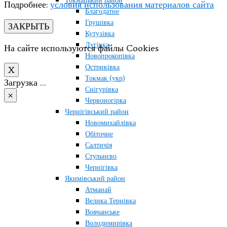
Токмацький район
Подробнее:
условия использования материалов сайта
Благодатне
Грушівка
ЗАКРЫТЬ
Кутузівка
Лугівка
На сайте используются файлы Cookies
Новопрокопівка
Остриківка
X
Токмак (укр)
Загрузка …
Снігурівка
×
Червоногірка
Чернігівський район
Новомихайлівка
Обіточне
Салтичія
Стульнєво
Чернігівка
Якимівський район
Атманай
Велика Тернівка
Вовчанське
Володимирівка