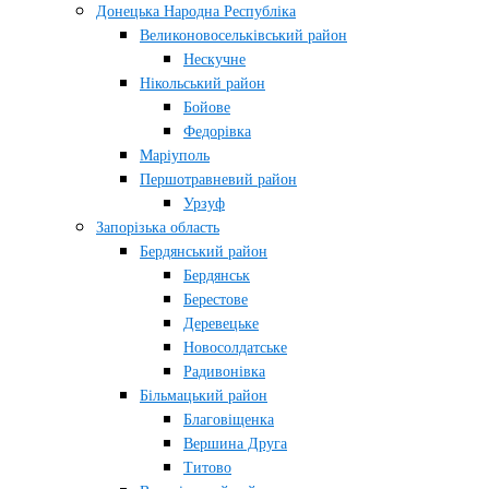
Донецька Народна Республіка
Великоновосельківський район
Нескучне
Нікольський район
Бойове
Федорівка
Маріуполь
Першотравневий район
Урзуф
Запорізька область
Бердянський район
Бердянськ
Берестове
Деревецьке
Новосолдатське
Радивонівка
Більмацький район
Благовіщенка
Вершина Друга
Титово