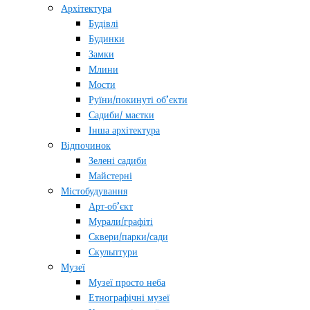
Архітектура
Будівлі
Будинки
Замки
Млини
Мости
Руїни/покинуті об’єкти
Садиби/ маєтки
Інша архітектура
Відпочинок
Зелені садиби
Майстерні
Містобудування
Арт-об’єкт
Мурали/графіті
Сквери/парки/сади
Скульптури
Музеї
Музеї просто неба
Етнографічні музеї