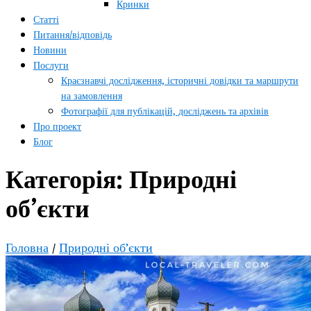
Кринки
Статті
Питання/відповідь
Новини
Послуги
Краєзнавчі дослідження, історичні довідки та маршрути
на замовлення
Фотографії для публікацій, досліджень та архівів
Про проект
Блог
Категорія:
Природні
об’єкти
Головна
/
Природні об’єкти