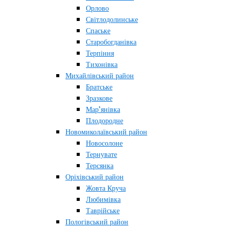
Орлово
Світлодолинське
Спаське
Старобогданівка
Терпіння
Тихонівка
Михайлівський район
Братське
Зразкове
Мар’янівка
Плодородне
Новомиколаївський район
Новосолоне
Тернувате
Терсянка
Оріхівський район
Жовта Круча
Любимівка
Таврійське
Пологівський район