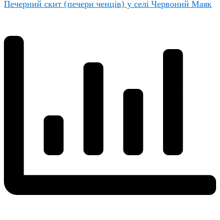
Печерний скит (печери ченців) у селі Червоний Маяк