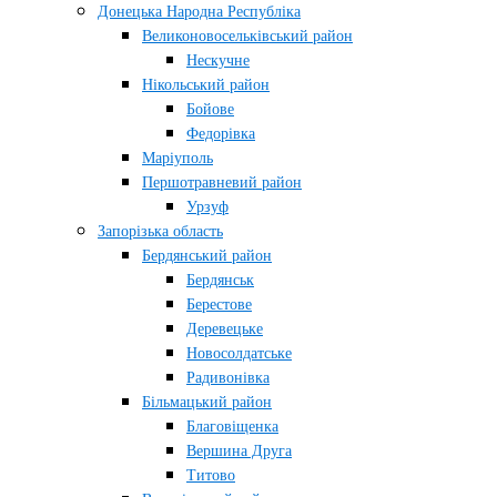
Донецька Народна Республіка
Великоновосельківський район
Нескучне
Нікольський район
Бойове
Федорівка
Маріуполь
Першотравневий район
Урзуф
Запорізька область
Бердянський район
Бердянськ
Берестове
Деревецьке
Новосолдатське
Радивонівка
Більмацький район
Благовіщенка
Вершина Друга
Титово