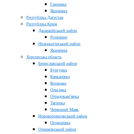
Ганнівка
Якимівка
Республіка Дагестан
Республіка Крим
Джанкойський район
Розкішне
Нижньогірський район
Якимівка
Херсонська область
Бериславський район
Бургунка
Качкарівка
Козацьке
Ольгівка
Отрадокам’янка
Тягинка
Червоний Маяк
Нововоронцовський район
Осокорівка
Олешківський район