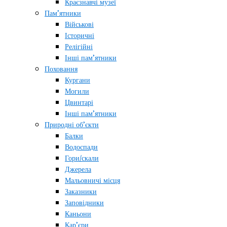
Краєзнавчі музеї
Пам’ятники
Військові
Історичні
Релігійні
Інші пам’ятники
Поховання
Кургани
Могили
Цвинтарі
Інші пам’ятники
Природні об’єкти
Балки
Водоспади
Гори/скали
Джерела
Мальовничі місця
Заказники
Заповідники
Каньони
Кар’єри