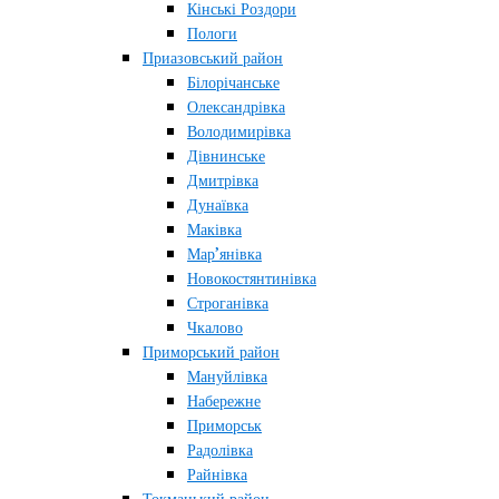
Кінські Роздори
Пологи
Приазовський район
Білорічанське
Олександрівка
Володимирівка
Дівнинське
Дмитрівка
Дунаївка
Маківка
Мар’янівка
Новокостянтинівка
Строганівка
Чкалово
Приморський район
Мануйлівка
Набережне
Приморськ
Радолівка
Райнівка