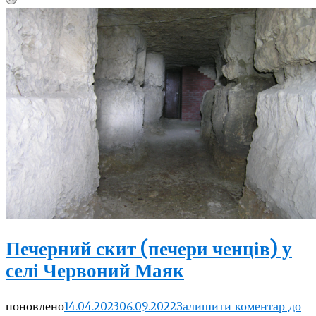
Печерний скит (печери ченців) у
селі Червоний Маяк
поновлено
14.04.2023
06.09.2022
Залишити коментар
до