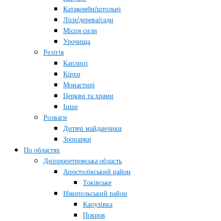
Катакомби/штольні
Ліси/дерева/сади
Місця сили
Урочища
Релігія
Каплиці
Кірхи
Монастирі
Церкви та храми
Інше
Розваги
Дитячі майданчики
Зоопарки
По областях
Дніпропетровська область
Апостолівський район
Токівське
Нікопольський район
Капулівка
Покров