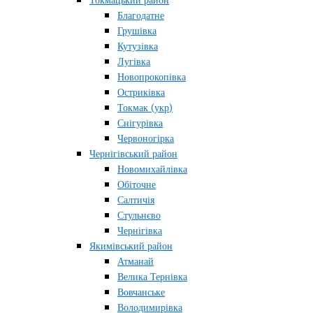
Токмацький район
Благодатне
Грушівка
Кутузівка
Лугівка
Новопрокопівка
Остриківка
Токмак (укр)
Снігурівка
Червоногірка
Чернігівський район
Новомихайлівка
Обіточне
Салтичія
Стульнєво
Чернігівка
Якимівський район
Атманай
Велика Тернівка
Вовчанське
Володимирівка