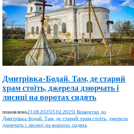
Дмитрівка-Бодай. Там, де старий
храм стоїть, джерела дзюрчать і
лисиці на воротах сидять
поновлено
23.08.2025
15.02.2025
1 Коментар
до
Дмитрівка-Бодай. Там, де старий храм стоїть, джерела
дзюрчать і лисиці на воротах сидять