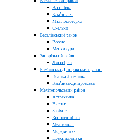
Василівський район
Василівка
Кам’янське
Мала Білозерка
Скельки
Веселівський район
Веселе
Менчикури
Запорізький район
Лисогірка
Кам’янсько-Дніпровський район
Велика Знам’янка
Кам’янка-Дніпровська
Мелітопольський район
Астраханка
Високе
Зарічне
Костянтинівка
Мелітополь
Мордвинівка
Новопилипівка