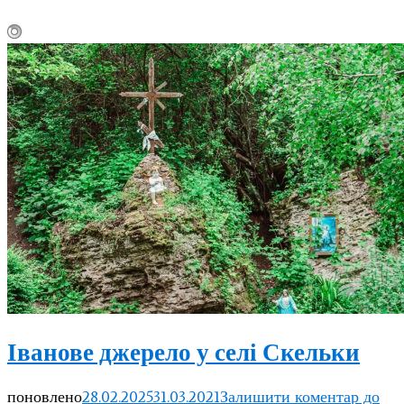
Іванове джерело у селі Скельки
поновлено
28.02.2025
31.03.2021
Залишити коментар
до