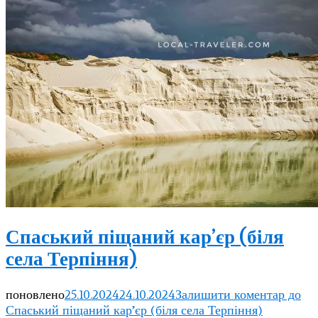
Спаський піщаний кар’єр (біля
села Терпіння)
поновлено
25.10.2024
24.10.2024
Залишити коментар
до
Спаський піщаний кар’єр (біля села Терпіння)