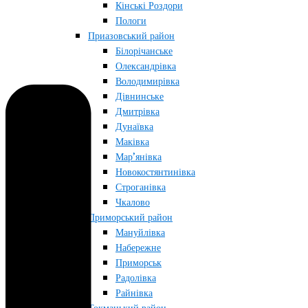
Кінські Роздори
Пологи
Приазовський район
Білорічанське
Олександрівка
Володимирівка
Дівнинське
Дмитрівка
Дунаївка
Маківка
Мар’янівка
Новокостянтинівка
Строганівка
Чкалово
Приморський район
Мануйлівка
Набережне
Приморськ
Радолівка
Райнівка