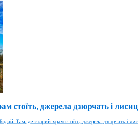
ам стоїть, джерела дзюрчать і лисиц
одай. Там, де старий храм стоїть, джерела дзюрчать і ли