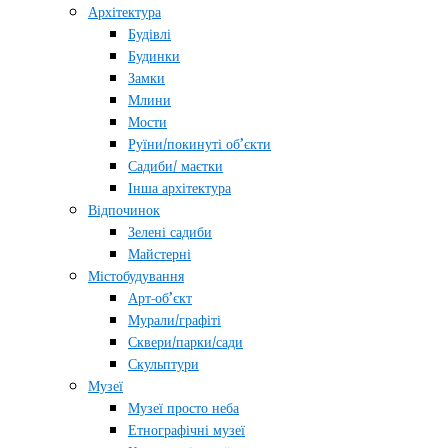
Архітектура
Будівлі
Будинки
Замки
Млини
Мости
Руїни/покинуті об’єкти
Садиби/ маєтки
Інша архітектура
Відпочинок
Зелені садиби
Майстерні
Містобудування
Арт-об’єкт
Мурали/графіті
Сквери/парки/сади
Скульптури
Музеї
Музеї просто неба
Етнографічні музеї