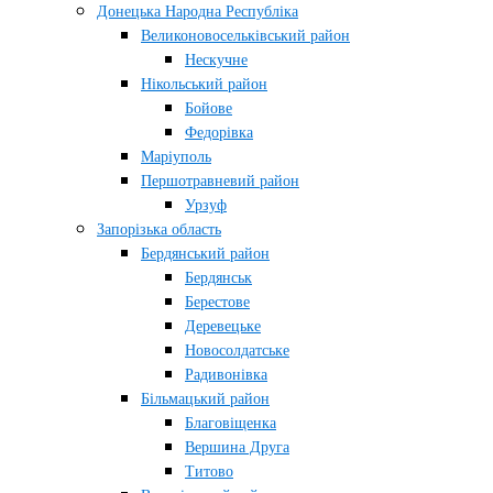
Донецька Народна Республіка
Великоновосельківський район
Нескучне
Нікольський район
Бойове
Федорівка
Маріуполь
Першотравневий район
Урзуф
Запорізька область
Бердянський район
Бердянськ
Берестове
Деревецьке
Новосолдатське
Радивонівка
Більмацький район
Благовіщенка
Вершина Друга
Титово