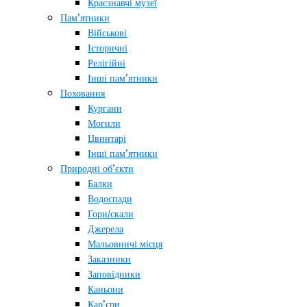
Краєзнавчі музеї
Пам’ятники
Військові
Історичні
Релігійні
Інші пам’ятники
Поховання
Кургани
Могили
Цвинтарі
Інші пам’ятники
Природні об’єкти
Балки
Водоспади
Гори/скали
Джерела
Мальовничі місця
Заказники
Заповідники
Каньони
Кар’єри