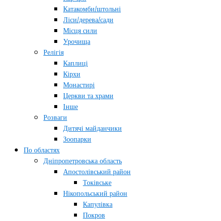
Катакомби/штольні
Ліси/дерева/сади
Місця сили
Урочища
Релігія
Каплиці
Кірхи
Монастирі
Церкви та храми
Інше
Розваги
Дитячі майданчики
Зоопарки
По областях
Дніпропетровська область
Апостолівський район
Токівське
Нікопольський район
Капулівка
Покров