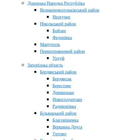
Донецька Народна Республіка
Великоновосельківський район
Нескучне
Нікольський район
Бойове
Федорівка
Маріуполь
Першотравневий район
Урзуф
Запорізька область
Бердянський район
Бердянськ
Берестове
Деревецьке
Новосолдатське
Радивонівка
Більмацький район
Благовіщенка
Вершина Друга
Титово