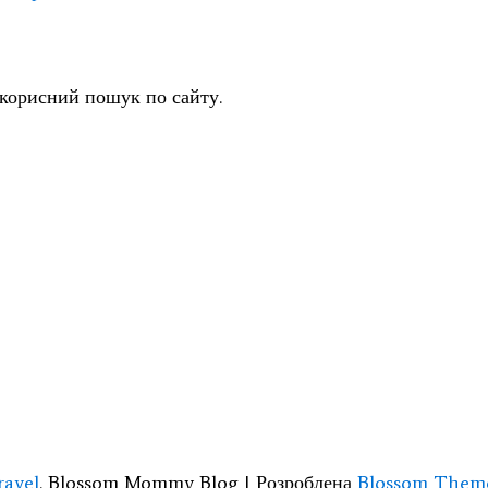
 корисний пошук по сайту.
ravel
.
Blossom Mommy Blog | Розроблена
Blossom Them