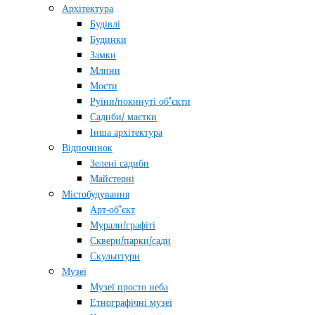
Архітектура
Будівлі
Будинки
Замки
Млини
Мости
Руїни/покинуті об’єкти
Садиби/ маєтки
Інша архітектура
Відпочинок
Зелені садиби
Майстерні
Містобудування
Арт-об’єкт
Мурали/графіті
Сквери/парки/сади
Скульптури
Музеї
Музеї просто неба
Етнографічні музеї