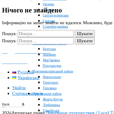
Орлово
Нічого не знайдено
Садове
Світлодолинське
Спаське
Інформацію на запит знайти не вдалося. Можливо, буде
Старобогданівка
Терпіння
Пошук:
Тихонівка
Пошук:
Михайлівський район
Братське
ПОДДЕРЖАТЬ ПРОЕКТ
Зразкове
Мар’янівка
КОНТАКТЫ
Плодородне
Новомиколаївський район
Русский
Новосолоне
Українська
Тернувате
Увійти
Терсянка
Стрічка записів
Оріхівський район
Жовта Круча
Любимівка
Таврійське
2026Авторське право
Локальные путешествия / Local T