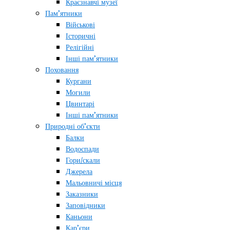
Краєзнавчі музеї
Пам’ятники
Військові
Історичні
Релігійні
Інші пам’ятники
Поховання
Кургани
Могили
Цвинтарі
Інші пам’ятники
Природні об’єкти
Балки
Водоспади
Гори/скали
Джерела
Мальовничі місця
Заказники
Заповідники
Каньони
Кар’єри