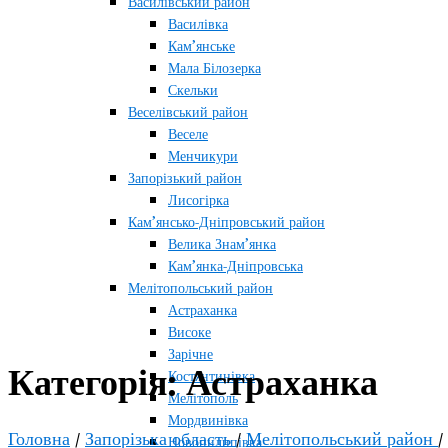
Василівський район
Василівка
Кам’янське
Мала Білозерка
Скельки
Веселівський район
Веселе
Менчикури
Запорізький район
Лисогірка
Кам’янсько-Дніпровський район
Велика Знам’янка
Кам’янка-Дніпровська
Мелітопольський район
Астраханка
Високе
Зарічне
Категорія:
Астраханка
Костянтинівка
Мелітополь
Мордвинівка
Головна
/
Запорізька область
/
Мелітопольський район
/
Новопилипівка