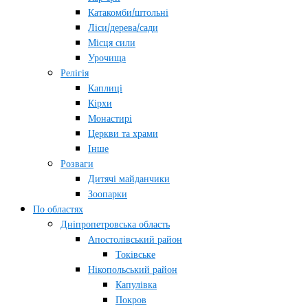
Катакомби/штольні
Ліси/дерева/сади
Місця сили
Урочища
Релігія
Каплиці
Кірхи
Монастирі
Церкви та храми
Інше
Розваги
Дитячі майданчики
Зоопарки
По областях
Дніпропетровська область
Апостолівський район
Токівське
Нікопольський район
Капулівка
Покров