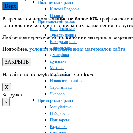
Пологівський район
Верх
Кінські Роздори
Пологи
Разрешается использование
не более 10%
графических и
Приазовський район
копирование координат с целью их размещения в друг
Білорічанське
Олександрівка
Любое коммерческое использование материала разрешае
Володимирівка
Дівнинське
Подробнее:
условия использования материалов сайта
Дмитрівка
ЗАКРЫТЬ
Дунаївка
Маківка
На сайте используются файлы Cookies
Мар’янівка
Новокостянтинівка
X
Строганівка
Чкалово
Загрузка …
Приморський район
×
Мануйлівка
Набережне
Приморськ
Радолівка