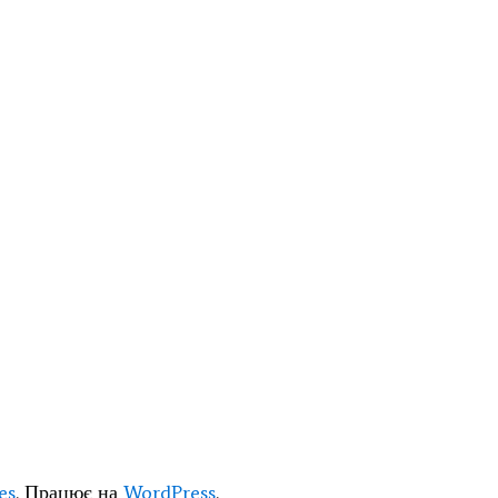
es
. Працює на
WordPress
.