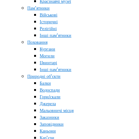
Краєзнавчі музеї
Пам’ятники
Військові
Історичні
Релігійні
Інші пам’ятники
Поховання
Кургани
Могили
Цвинтарі
Інші пам’ятники
Природні об’єкти
Балки
Водоспади
Гори/скали
Джерела
Мальовничі місця
Заказники
Заповідники
Каньони
Кар’єри