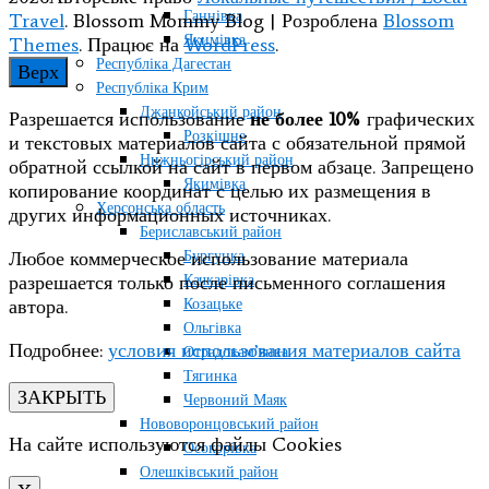
Ганнівка
Travel
.
Blossom Mommy Blog | Розроблена
Blossom
Якимівка
Themes
. Працює на
WordPress
.
Республіка Дагестан
Верх
Республіка Крим
Джанкойський район
Разрешается использование
не более 10%
графических
Розкішне
и текстовых материалов сайта с обязательной прямой
Нижньогірський район
обратной ссылкой на сайт в первом абзаце. Запрещено
Якимівка
копирование координат с целью их размещения в
Херсонська область
других информационных источниках.
Бериславський район
Бургунка
Любое коммерческое использование материала
Качкарівка
разрешается только после письменного соглашения
Козацьке
автора.
Ольгівка
Подробнее:
условия использования материалов сайта
Отрадокам’янка
Тягинка
ЗАКРЫТЬ
Червоний Маяк
Нововоронцовський район
На сайте используются файлы Cookies
Осокорівка
Олешківський район