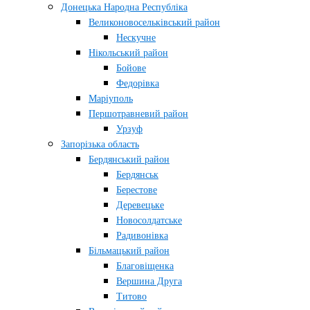
Донецька Народна Республіка
Великоновосельківський район
Нескучне
Нікольський район
Бойове
Федорівка
Маріуполь
Першотравневий район
Урзуф
Запорізька область
Бердянський район
Бердянськ
Берестове
Деревецьке
Новосолдатське
Радивонівка
Більмацький район
Благовіщенка
Вершина Друга
Титово