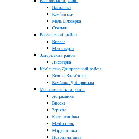
Василівський район
Василівка
Кам’янське
Мала Білозерка
Скельки
Веселівський район
Веселе
Менчикури
Запорізький район
Лисогірка
Кам’янсько-Дніпровський район
Велика Знам’янка
Кам’янка-Дніпровська
Мелітопольський район
Астраханка
Високе
Зарічне
Костянтинівка
Мелітополь
Мордвинівка
Новопилипівка