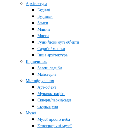
Архітектура
Будівлі
Будинки
Замки
Млини
Мости
Руїни/покинуті об’єкти
Садиби/ маєтки
Інша архітектура
Відпочинок
Зелені садиби
Майстерні
Містобудування
Арт-об’єкт
Мурали/графіті
Сквери/парки/сади
Скульптури
Музеї
Музеї просто неба
Етнографічні музеї