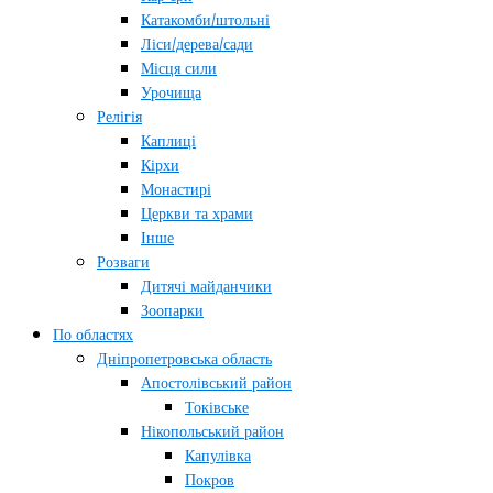
Катакомби/штольні
Ліси/дерева/сади
Місця сили
Урочища
Релігія
Каплиці
Кірхи
Монастирі
Церкви та храми
Інше
Розваги
Дитячі майданчики
Зоопарки
По областях
Дніпропетровська область
Апостолівський район
Токівське
Нікопольський район
Капулівка
Покров