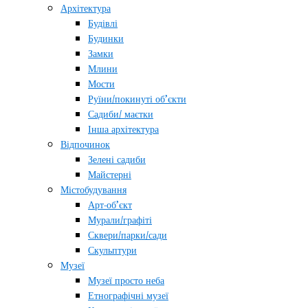
Архітектура
Будівлі
Будинки
Замки
Млини
Мости
Руїни/покинуті об’єкти
Садиби/ маєтки
Інша архітектура
Відпочинок
Зелені садиби
Майстерні
Містобудування
Арт-об’єкт
Мурали/графіті
Сквери/парки/сади
Скульптури
Музеї
Музеї просто неба
Етнографічні музеї