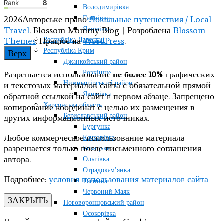
Володимирівка
Ганнівка
2026Авторське право
Локальные путешествия / Local
Якимівка
Travel
.
Blossom Mommy Blog | Розроблена
Blossom
Республіка Дагестан
Themes
. Працює на
WordPress
.
Республіка Крим
Верх
Джанкойський район
Розкішне
Разрешается использование
не более 10%
графических
Нижньогірський район
и текстовых материалов сайта с обязательной прямой
Якимівка
обратной ссылкой на сайт в первом абзаце. Запрещено
Херсонська область
копирование координат с целью их размещения в
Бериславський район
других информационных источниках.
Бургунка
Любое коммерческое использование материала
Качкарівка
разрешается только после письменного соглашения
Козацьке
автора.
Ольгівка
Отрадокам’янка
Подробнее:
условия использования материалов сайта
Тягинка
Червоний Маяк
ЗАКРЫТЬ
Нововоронцовський район
Осокорівка