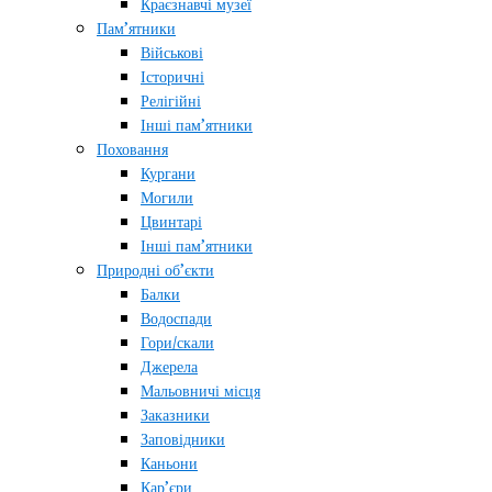
Краєзнавчі музеї
Пам’ятники
Військові
Історичні
Релігійні
Інші пам’ятники
Поховання
Кургани
Могили
Цвинтарі
Інші пам’ятники
Природні об’єкти
Балки
Водоспади
Гори/скали
Джерела
Мальовничі місця
Заказники
Заповідники
Каньони
Кар’єри