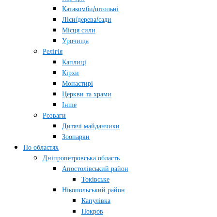
Катакомби/штольні
Ліси/дерева/сади
Місця сили
Урочища
Релігія
Каплиці
Кірхи
Монастирі
Церкви та храми
Інше
Розваги
Дитячі майданчики
Зоопарки
По областях
Дніпропетровська область
Апостолівський район
Токівське
Нікопольський район
Капулівка
Покров