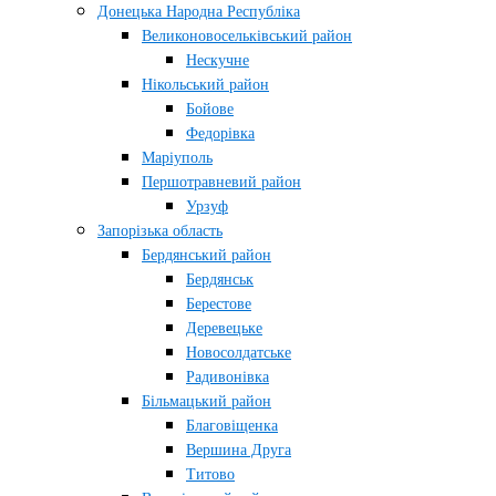
Донецька Народна Республіка
Великоновосельківський район
Нескучне
Нікольський район
Бойове
Федорівка
Маріуполь
Першотравневий район
Урзуф
Запорізька область
Бердянський район
Бердянськ
Берестове
Деревецьке
Новосолдатське
Радивонівка
Більмацький район
Благовіщенка
Вершина Друга
Титово