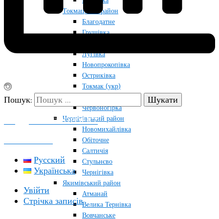
Райнівка
Токмацький район
Благодатне
Грушівка
Кутузівка
Лугівка
Новопрокопівка
Остриківка
Токмак (укр)
Снігурівка
Пошук:
Червоногірка
Чернігівський район
ПОДДЕРЖАТЬ ПРОЕКТ
Новомихайлівка
КОНТАКТЫ
Обіточне
Салтичія
Русский
Стульнєво
Українська
Чернігівка
Якимівський район
Увійти
Атманай
Стрічка записів
Велика Тернівка
Вовчанське