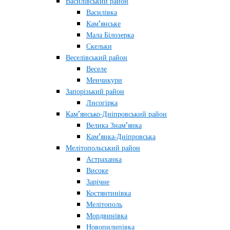
Василівський район
Василівка
Кам’янське
Мала Білозерка
Скельки
Веселівський район
Веселе
Менчикури
Запорізький район
Лисогірка
Кам’янсько-Дніпровський район
Велика Знам’янка
Кам’янка-Дніпровська
Мелітопольський район
Астраханка
Високе
Зарічне
Костянтинівка
Мелітополь
Мордвинівка
Новопилипівка