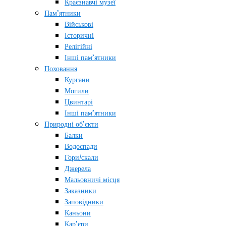
Краєзнавчі музеї
Пам’ятники
Військові
Історичні
Релігійні
Інші пам’ятники
Поховання
Кургани
Могили
Цвинтарі
Інші пам’ятники
Природні об’єкти
Балки
Водоспади
Гори/скали
Джерела
Мальовничі місця
Заказники
Заповідники
Каньони
Кар’єри