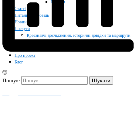
Кринки
Статті
Питання/відповідь
Новини
Послуги
Краєзнавчі дослідження, історичні довідки та маршрути
на замовлення
Фотографії для публікацій, досліджень та архівів
Про проект
Блог
Пошук:
ПОДДЕРЖАТЬ ПРОЕКТ
КОНТАКТЫ
Русский
Українська