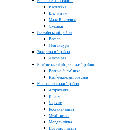
Василівський район
Василівка
Кам’янське
Мала Білозерка
Скельки
Веселівський район
Веселе
Менчикури
Запорізький район
Лисогірка
Кам’янсько-Дніпровський район
Велика Знам’янка
Кам’янка-Дніпровська
Мелітопольський район
Астраханка
Високе
Зарічне
Костянтинівка
Мелітополь
Мордвинівка
Новопилипівка