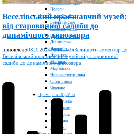
Кінські Роздори
Пологи
Веселівський краєзнавчий музей:
Приазовський район
Білорічанське
від старовинної садиби до
Олександрівка
динамічного динозавра
Володимирівка
Дівнинське
Дмитрівка
поновлено
08.10.2024
08.10.2024
Залишити коментар
до
Дунаївка
Веселівський краєзнавчий музей: від старовинної
Маківка
садиби до динамічного динозавра
Мар’янівка
Новокостянтинівка
Строганівка
Чкалово
Приморський район
Мануйлівка
Набережне
Приморськ
Радолівка
Райнівка