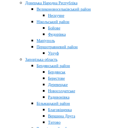
Донецька Народна Республіка
Великоновосельківський район
Нескучне
Нікольський район
Бойове
Федорівка
Маріуполь
Першотравневий район
Урзуф
Запорізька область
Бердянський район
Бердянськ
Берестове
Деревецьке
Новосолдатське
Радивонівка
Більмацький район
Благовіщенка
Вершина Друга
Титово