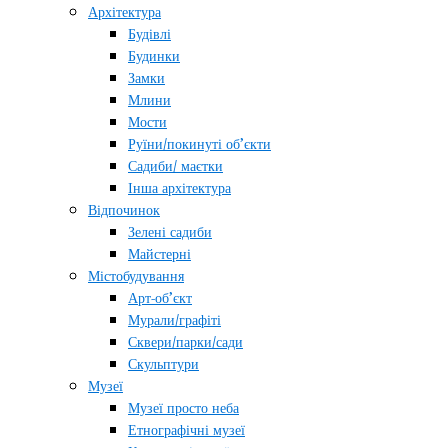
Архітектура
Будівлі
Будинки
Замки
Млини
Мости
Руїни/покинуті об’єкти
Садиби/ маєтки
Інша архітектура
Відпочинок
Зелені садиби
Майстерні
Містобудування
Арт-об’єкт
Мурали/графіті
Сквери/парки/сади
Скульптури
Музеї
Музеї просто неба
Етнографічні музеї