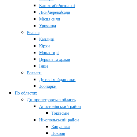
Катакомби/штольні
Ліси/дерева/сади
Місця сили
Урочища
Релігія
Каплиці
Кірхи
Монастирі
Церкви та храми
Інше
Розваги
Дитячі майданчики
Зоопарки
По областях
Дніпропетровська область
Апостолівський район
Токівське
Нікопольський район
Капулівка
Покров