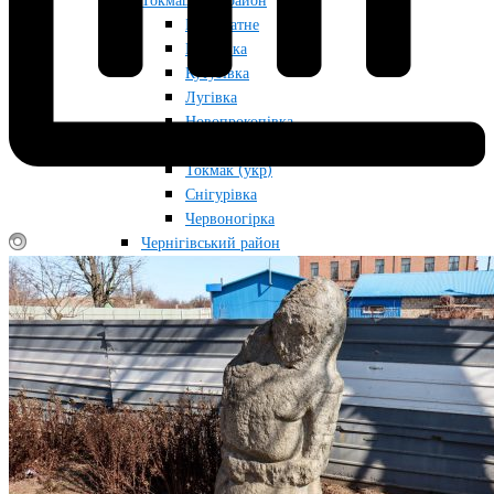
Токмацький район
Благодатне
Грушівка
Кутузівка
Лугівка
Новопрокопівка
Остриківка
Токмак (укр)
Снігурівка
Червоногірка
Чернігівський район
Новомихайлівка
Обіточне
Салтичія
Стульнєво
Чернігівка
Якимівський район
Атманай
Велика Тернівка
Вовчанське
Володимирівка