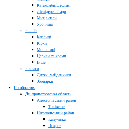
Катакомби/штольні
Ліси/дерева/сади
Місця сили
Урочища
Релігія
Каплиці
Кірхи
Монастирі
Церкви та храми
Інше
Розваги
Дитячі майданчики
Зоопарки
По областях
Дніпропетровська область
Апостолівський район
Токівське
Нікопольський район
Капулівка
Покров