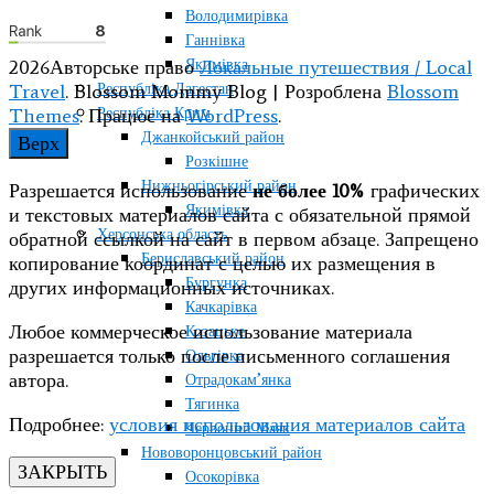
Володимирівка
Ганнівка
Якимівка
2026Авторське право
Локальные путешествия / Local
Республіка Дагестан
Travel
.
Blossom Mommy Blog | Розроблена
Blossom
Республіка Крим
Themes
. Працює на
WordPress
.
Джанкойський район
Верх
Розкішне
Нижньогірський район
Разрешается использование
не более 10%
графических
Якимівка
и текстовых материалов сайта с обязательной прямой
Херсонська область
обратной ссылкой на сайт в первом абзаце. Запрещено
Бериславський район
копирование координат с целью их размещения в
Бургунка
других информационных источниках.
Качкарівка
Любое коммерческое использование материала
Козацьке
разрешается только после письменного соглашения
Ольгівка
автора.
Отрадокам’янка
Тягинка
Подробнее:
условия использования материалов сайта
Червоний Маяк
Нововоронцовський район
ЗАКРЫТЬ
Осокорівка