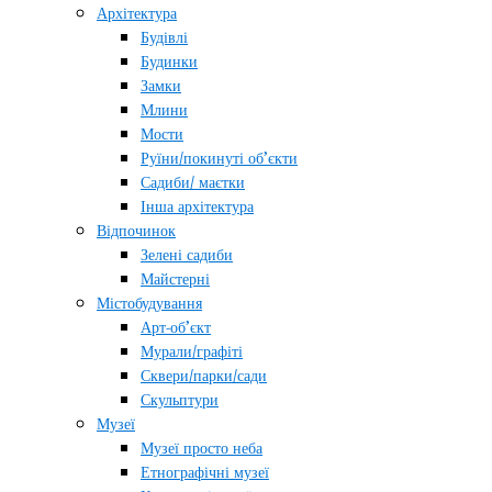
Архітектура
Будівлі
Будинки
Замки
Млини
Мости
Руїни/покинуті об’єкти
Садиби/ маєтки
Інша архітектура
Відпочинок
Зелені садиби
Майстерні
Містобудування
Арт-об’єкт
Мурали/графіті
Сквери/парки/сади
Скульптури
Музеї
Музеї просто неба
Етнографічні музеї