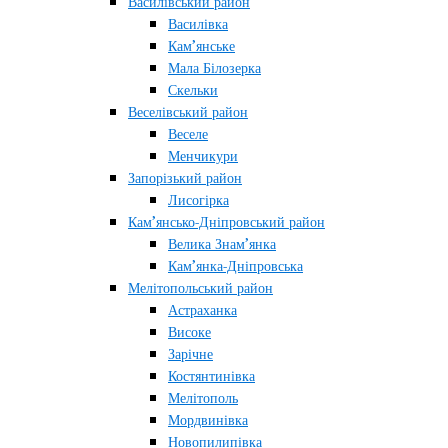
Василівський район
Василівка
Кам’янське
Мала Білозерка
Скельки
Веселівський район
Веселе
Менчикури
Запорізький район
Лисогірка
Кам’янсько-Дніпровський район
Велика Знам’янка
Кам’янка-Дніпровська
Мелітопольський район
Астраханка
Високе
Зарічне
Костянтинівка
Мелітополь
Мордвинівка
Новопилипівка