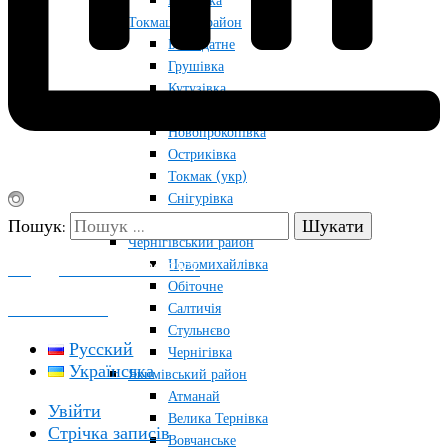
Райнівка
Токмацький район
Благодатне
Грушівка
Кутузівка
Лугівка
Новопрокопівка
Остриківка
Токмак (укр)
Снігурівка
Червоногірка
Пошук:
Чернігівський район
Новомихайлівка
ПОДДЕРЖАТЬ ПРОЕКТ
Обіточне
КОНТАКТЫ
Салтичія
Стульнєво
Русский
Чернігівка
Українська
Якимівський район
Атманай
Увійти
Велика Тернівка
Стрічка записів
Вовчанське