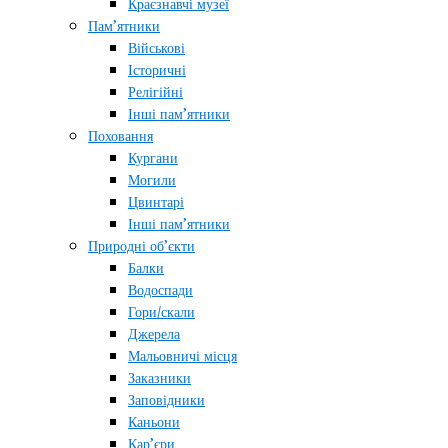
Краєзнавчі музеї
Пам’ятники
Військові
Історичні
Релігійні
Інші пам’ятники
Поховання
Кургани
Могили
Цвинтарі
Інші пам’ятники
Природні об’єкти
Балки
Водоспади
Гори/скали
Джерела
Мальовничі місця
Заказники
Заповідники
Каньони
Кар’єри