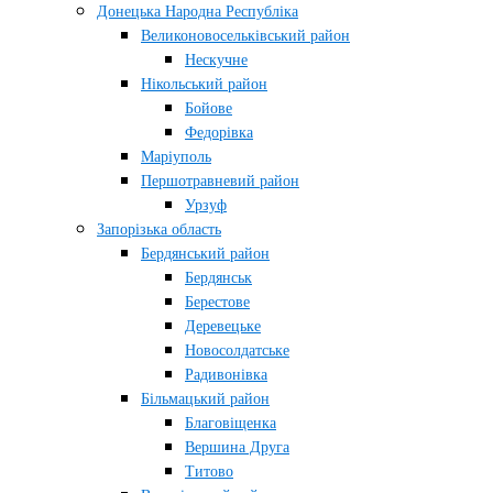
Донецька Народна Республіка
Великоновосельківський район
Нескучне
Нікольський район
Бойове
Федорівка
Маріуполь
Першотравневий район
Урзуф
Запорізька область
Бердянський район
Бердянськ
Берестове
Деревецьке
Новосолдатське
Радивонівка
Більмацький район
Благовіщенка
Вершина Друга
Титово