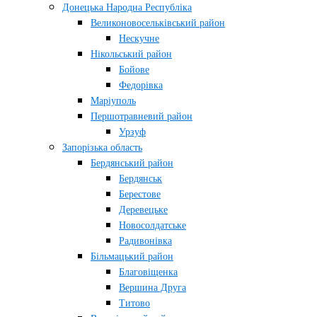
Донецька Народна Республіка
Великоновосельківський район
Нескучне
Нікольський район
Бойове
Федорівка
Маріуполь
Першотравневий район
Урзуф
Запорізька область
Бердянський район
Бердянськ
Берестове
Деревецьке
Новосолдатське
Радивонівка
Більмацький район
Благовіщенка
Вершина Друга
Титово