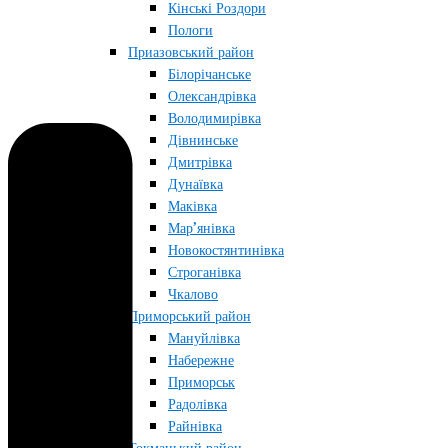
Кінські Роздори
Пологи
Приазовський район
Білорічанське
Олександрівка
Володимирівка
Дівнинське
Дмитрівка
Дунаївка
Маківка
Мар’янівка
Новокостянтинівка
Строганівка
Чкалово
Приморський район
Мануйлівка
Набережне
Приморськ
Радолівка
Райнівка