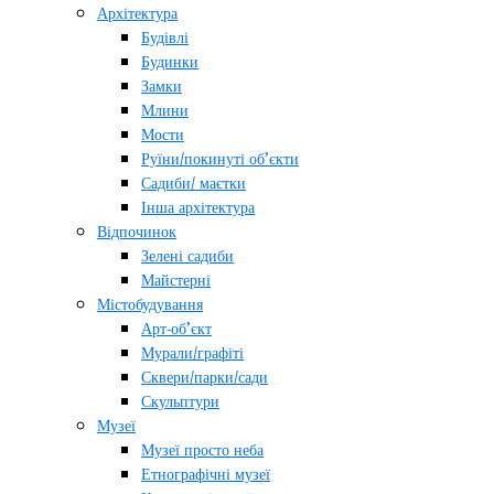
Архітектура
Будівлі
Будинки
Замки
Млини
Мости
Руїни/покинуті об’єкти
Садиби/ маєтки
Інша архітектура
Відпочинок
Зелені садиби
Майстерні
Містобудування
Арт-об’єкт
Мурали/графіті
Сквери/парки/сади
Скульптури
Музеї
Музеї просто неба
Етнографічні музеї