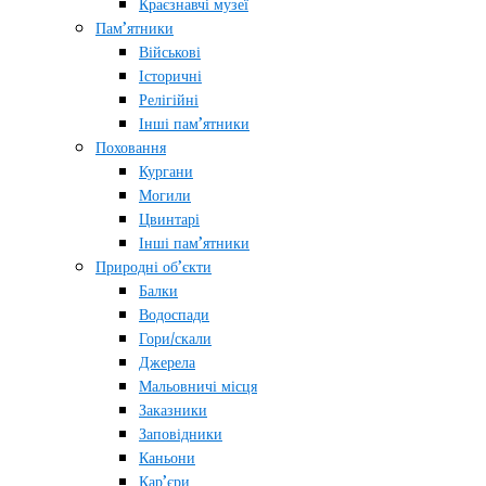
Краєзнавчі музеї
Пам’ятники
Військові
Історичні
Релігійні
Інші пам’ятники
Поховання
Кургани
Могили
Цвинтарі
Інші пам’ятники
Природні об’єкти
Балки
Водоспади
Гори/скали
Джерела
Мальовничі місця
Заказники
Заповідники
Каньони
Кар’єри