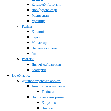
Катакомби/штольні
Ліси/дерева/сади
Місця сили
Урочища
Релігія
Каплиці
Кірхи
Монастирі
Церкви та храми
Інше
Розваги
Дитячі майданчики
Зоопарки
По областях
Дніпропетровська область
Апостолівський район
Токівське
Нікопольський район
Капулівка
Покров