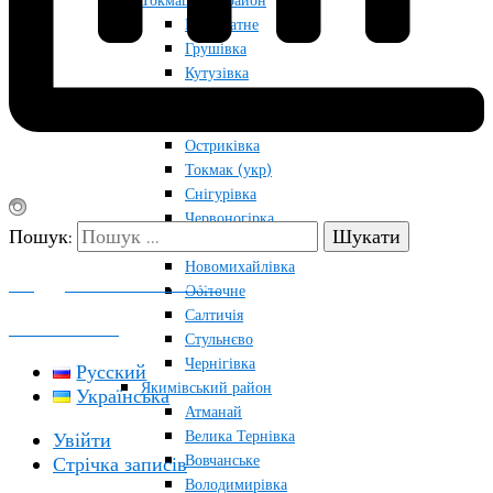
Токмацький район
Благодатне
Грушівка
Кутузівка
Лугівка
Новопрокопівка
Остриківка
Токмак (укр)
Снігурівка
Червоногірка
Пошук:
Чернігівський район
Новомихайлівка
ПОДДЕРЖАТЬ ПРОЕКТ
Обіточне
Салтичія
КОНТАКТЫ
Стульнєво
Чернігівка
Русский
Якимівський район
Українська
Атманай
Велика Тернівка
Увійти
Вовчанське
Стрічка записів
Володимирівка