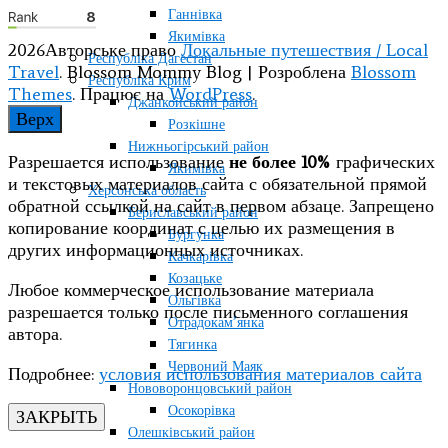
Ганнівка
Якимівка
2026Авторське право
Локальные путешествия / Local
Республіка Дагестан
Travel
.
Blossom Mommy Blog | Розроблена
Blossom
Республіка Крим
Themes
. Працює на
WordPress
.
Джанкойський район
Верх
Розкішне
Нижньогірський район
Разрешается использование
не более 10%
графических
Якимівка
и текстовых материалов сайта с обязательной прямой
Херсонська область
обратной ссылкой на сайт в первом абзаце. Запрещено
Бериславський район
копирование координат с целью их размещения в
Бургунка
других информационных источниках.
Качкарівка
Козацьке
Любое коммерческое использование материала
Ольгівка
разрешается только после письменного соглашения
Отрадокам’янка
автора.
Тягинка
Червоний Маяк
Подробнее:
условия использования материалов сайта
Нововоронцовський район
Осокорівка
ЗАКРЫТЬ
Олешківський район