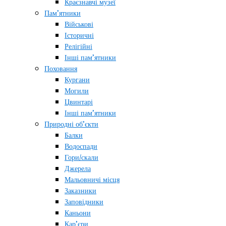
Краєзнавчі музеї
Пам’ятники
Військові
Історичні
Релігійні
Інші пам’ятники
Поховання
Кургани
Могили
Цвинтарі
Інші пам’ятники
Природні об’єкти
Балки
Водоспади
Гори/скали
Джерела
Мальовничі місця
Заказники
Заповідники
Каньони
Кар’єри