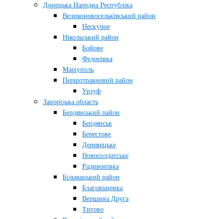
Донецька Народна Республіка
Великоновосельківський район
Нескучне
Нікольський район
Бойове
Федорівка
Маріуполь
Першотравневий район
Урзуф
Запорізька область
Бердянський район
Бердянськ
Берестове
Деревецьке
Новосолдатське
Радивонівка
Більмацький район
Благовіщенка
Вершина Друга
Титово