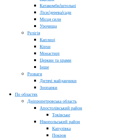
Катакомби/штольні
Ліси/дерева/сади
Місця сили
Урочища
Релігія
Каплиці
Кірхи
Монастирі
Церкви та храми
Інше
Розваги
Дитячі майданчики
Зоопарки
По областях
Дніпропетровська область
Апостолівський район
Токівське
Нікопольський район
Капулівка
Покров