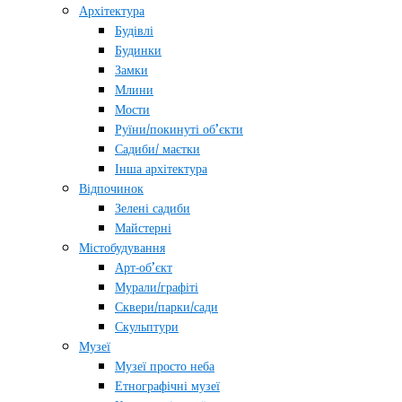
Архітектура
Будівлі
Будинки
Замки
Млини
Мости
Руїни/покинуті об’єкти
Садиби/ маєтки
Інша архітектура
Відпочинок
Зелені садиби
Майстерні
Містобудування
Арт-об’єкт
Мурали/графіті
Сквери/парки/сади
Скульптури
Музеї
Музеї просто неба
Етнографічні музеї