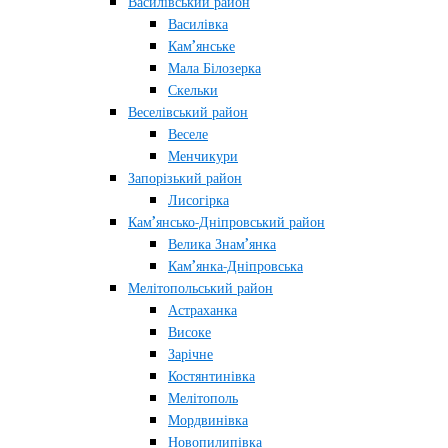
Василівський район
Василівка
Кам’янське
Мала Білозерка
Скельки
Веселівський район
Веселе
Менчикури
Запорізький район
Лисогірка
Кам’янсько-Дніпровський район
Велика Знам’янка
Кам’янка-Дніпровська
Мелітопольський район
Астраханка
Високе
Зарічне
Костянтинівка
Мелітополь
Мордвинівка
Новопилипівка