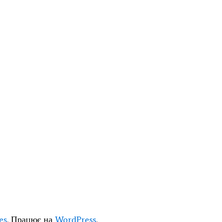
es
. Працює на
WordPress
.