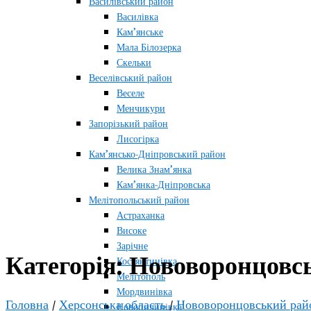
Василівський район
Василівка
Кам’янське
Мала Білозерка
Скельки
Веселівський район
Веселе
Менчикури
Запорізький район
Лисогірка
Кам’янсько-Дніпровський район
Велика Знам’янка
Кам’янка-Дніпровська
Мелітопольський район
Астраханка
Високе
Зарічне
Категорія:
Нововоронцовс
Костянтинівка
Мелітополь
Мордвинівка
Головна
/
Херсонська область
/
Нововоронцовський рай
Новопилипівка