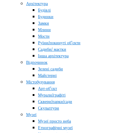
Архітектура
Будівлі
Будинки
Замки
Млини
Мости
Руїни/покинуті об’єкти
Садиби/ маєтки
Інша архітектура
Відпочинок
Зелені садиби
Майстерні
Містобудування
Арт-об’єкт
Мурали/графіті
Сквери/парки/сади
Скульптури
Музеї
Музеї просто неба
Етнографічні музеї