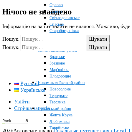
Орлово
Нічого не знайдено
Садове
Світлодолинське
Спаське
Інформацію на запит знайти не вдалося. Можливо, буде
Старобогданівка
Терпіння
Пошук:
Тихонівка
Пошук:
Михайлівський район
Братське
ПОДДЕРЖАТЬ ПРОЕКТ
Зразкове
Мар’янівка
КОНТАКТЫ
Плодородне
Новомиколаївський район
Русский
Новосолоне
Українська
Тернувате
Увійти
Терсянка
Стрічка записів
Оріхівський район
Жовта Круча
Любимівка
Таврійське
2026Авторське право
Локальные путешествия / Local T