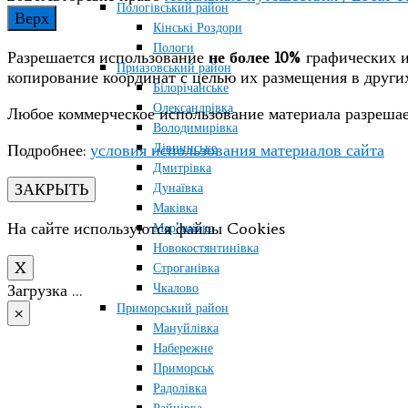
Пологівський район
Верх
Кінські Роздори
Пологи
Разрешается использование
не более 10%
графических и
Приазовський район
копирование координат с целью их размещения в друг
Білорічанське
Олександрівка
Любое коммерческое использование материала разрешае
Володимирівка
Дівнинське
Подробнее:
условия использования материалов сайта
Дмитрівка
ЗАКРЫТЬ
Дунаївка
Маківка
На сайте используются файлы Cookies
Мар’янівка
Новокостянтинівка
X
Строганівка
Чкалово
Загрузка …
Приморський район
×
Мануйлівка
Набережне
Приморськ
Радолівка