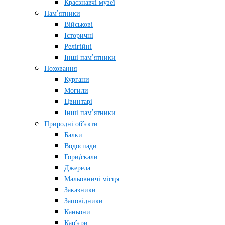
Краєзнавчі музеї
Пам’ятники
Військові
Історичні
Релігійні
Інші пам’ятники
Поховання
Кургани
Могили
Цвинтарі
Інші пам’ятники
Природні об’єкти
Балки
Водоспади
Гори/скали
Джерела
Мальовничі місця
Заказники
Заповідники
Каньони
Кар’єри