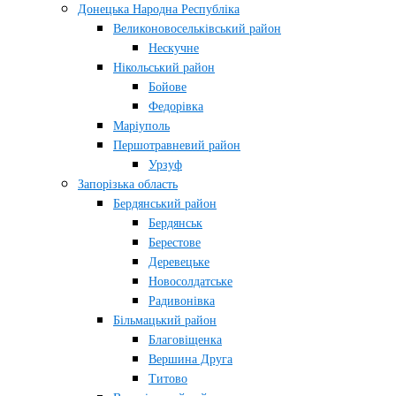
Донецька Народна Республіка
Великоновосельківський район
Нескучне
Нікольський район
Бойове
Федорівка
Маріуполь
Першотравневий район
Урзуф
Запорізька область
Бердянський район
Бердянськ
Берестове
Деревецьке
Новосолдатське
Радивонівка
Більмацький район
Благовіщенка
Вершина Друга
Титово