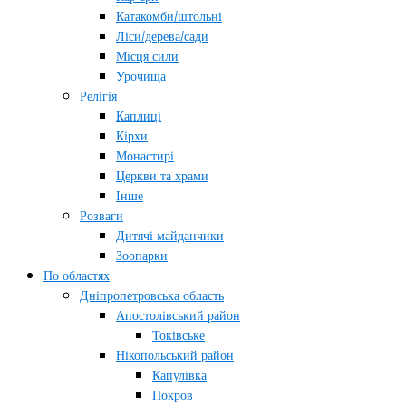
Катакомби/штольні
Ліси/дерева/сади
Місця сили
Урочища
Релігія
Каплиці
Кірхи
Монастирі
Церкви та храми
Інше
Розваги
Дитячі майданчики
Зоопарки
По областях
Дніпропетровська область
Апостолівський район
Токівське
Нікопольський район
Капулівка
Покров