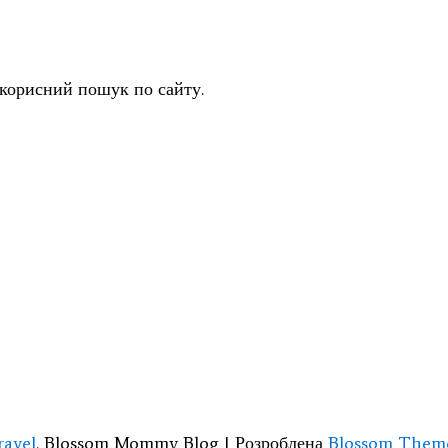
 корисний пошук по сайту.
ravel
.
Blossom Mommy Blog | Розроблена
Blossom Them