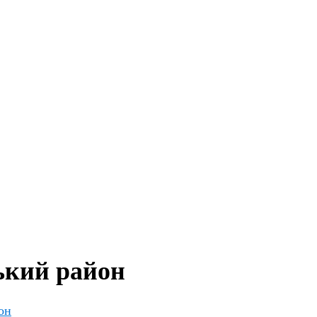
ький район
он