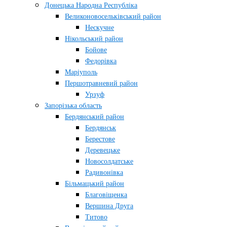
Донецька Народна Республіка
Великоновосельківський район
Нескучне
Нікольський район
Бойове
Федорівка
Маріуполь
Першотравневий район
Урзуф
Запорізька область
Бердянський район
Бердянськ
Берестове
Деревецьке
Новосолдатське
Радивонівка
Більмацький район
Благовіщенка
Вершина Друга
Титово