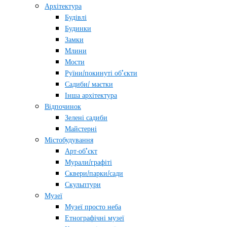
Архітектура
Будівлі
Будинки
Замки
Млини
Мости
Руїни/покинуті об’єкти
Садиби/ маєтки
Інша архітектура
Відпочинок
Зелені садиби
Майстерні
Містобудування
Арт-об’єкт
Мурали/графіті
Сквери/парки/сади
Скульптури
Музеї
Музеї просто неба
Етнографічні музеї