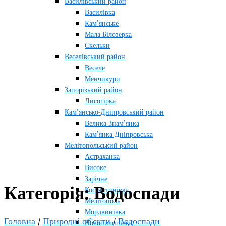
Василівський район
Василівка
Кам’янське
Мала Білозерка
Скельки
Веселівський район
Веселе
Менчикури
Запорізький район
Лисогірка
Кам’янсько-Дніпровський район
Велика Знам’янка
Кам’янка-Дніпровська
Мелітопольський район
Астраханка
Високе
Зарічне
Категорія:
Водоспади
Костянтинівка
Мелітополь
Мордвинівка
Головна
/
Природні об'єкти
/
Водоспади
Новопилипівка