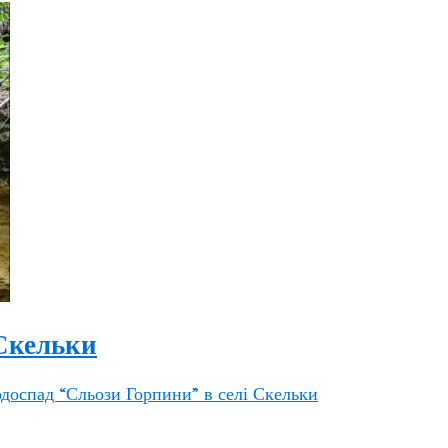
 Скельки
доспад “Сльози Горпини” в селі Скельки