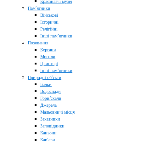
Краєзнавчі музеї
Пам’ятники
Військові
Історичні
Релігійні
Інші пам’ятники
Поховання
Кургани
Могили
Цвинтарі
Інші пам’ятники
Природні об’єкти
Балки
Водоспади
Гори/скали
Джерела
Мальовничі місця
Заказники
Заповідники
Каньони
Кар’єри