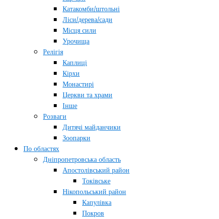
Катакомби/штольні
Ліси/дерева/сади
Місця сили
Урочища
Релігія
Каплиці
Кірхи
Монастирі
Церкви та храми
Інше
Розваги
Дитячі майданчики
Зоопарки
По областях
Дніпропетровська область
Апостолівський район
Токівське
Нікопольський район
Капулівка
Покров