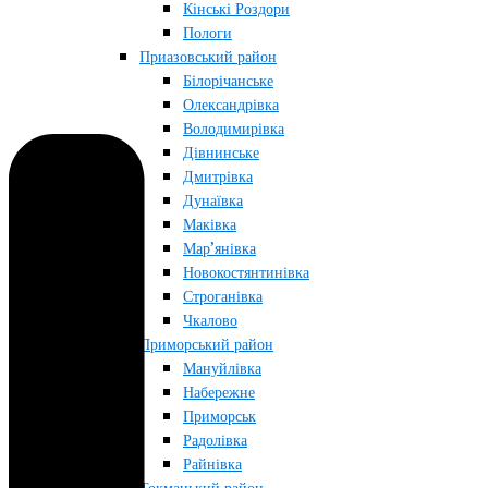
Кінські Роздори
Пологи
Приазовський район
Білорічанське
Олександрівка
Володимирівка
Дівнинське
Дмитрівка
Дунаївка
Маківка
Мар’янівка
Новокостянтинівка
Строганівка
Чкалово
Приморський район
Мануйлівка
Набережне
Приморськ
Радолівка
Райнівка