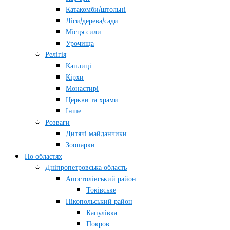
Катакомби/штольні
Ліси/дерева/сади
Місця сили
Урочища
Релігія
Каплиці
Кірхи
Монастирі
Церкви та храми
Інше
Розваги
Дитячі майданчики
Зоопарки
По областях
Дніпропетровська область
Апостолівський район
Токівське
Нікопольський район
Капулівка
Покров