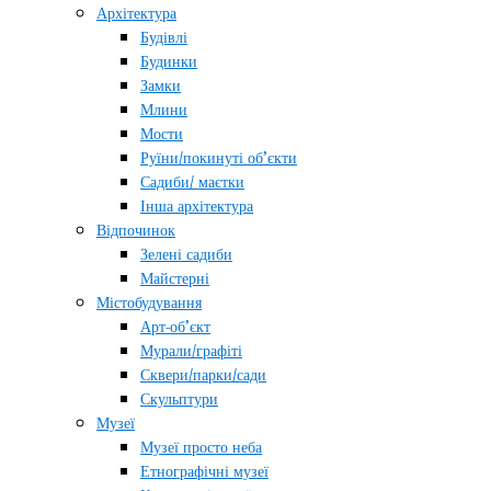
Архітектура
Будівлі
Будинки
Замки
Млини
Мости
Руїни/покинуті об’єкти
Садиби/ маєтки
Інша архітектура
Відпочинок
Зелені садиби
Майстерні
Містобудування
Арт-об’єкт
Мурали/графіті
Сквери/парки/сади
Скульптури
Музеї
Музеї просто неба
Етнографічні музеї