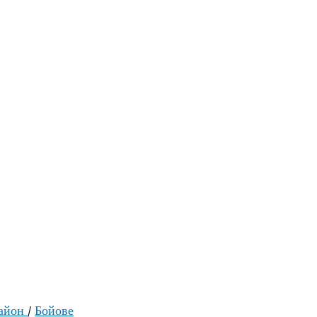
район
/
Бойове