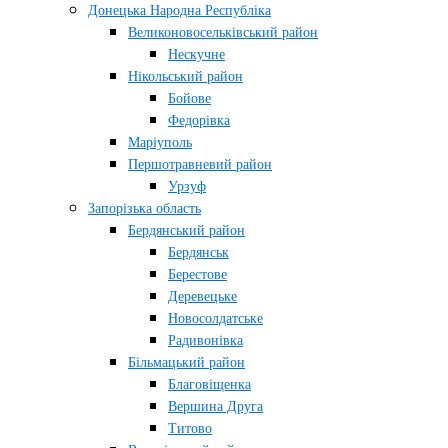
Донецька Народна Республіка
Великоновосельківський район
Нескучне
Нікольський район
Бойове
Федорівка
Маріуполь
Першотравневий район
Урзуф
Запорізька область
Бердянський район
Бердянськ
Берестове
Деревецьке
Новосолдатське
Радивонівка
Більмацький район
Благовіщенка
Вершина Друга
Титово