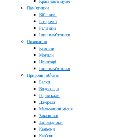
Краєзнавчі музеї
Пам’ятники
Військові
Історичні
Релігійні
Інші пам’ятники
Поховання
Кургани
Могили
Цвинтарі
Інші пам’ятники
Природні об’єкти
Балки
Водоспади
Гори/скали
Джерела
Мальовничі місця
Заказники
Заповідники
Каньони
Кар’єри