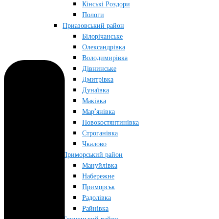
Кінські Роздори
Пологи
Приазовський район
Білорічанське
Олександрівка
Володимирівка
Дівнинське
Дмитрівка
Дунаївка
Маківка
Мар’янівка
Новокостянтинівка
Строганівка
Чкалово
Приморський район
Мануйлівка
Набережне
Приморськ
Радолівка
Райнівка