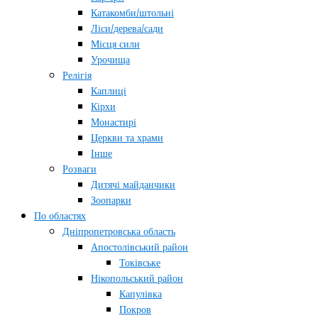
Катакомби/штольні
Ліси/дерева/сади
Місця сили
Урочища
Релігія
Каплиці
Кірхи
Монастирі
Церкви та храми
Інше
Розваги
Дитячі майданчики
Зоопарки
По областях
Дніпропетровська область
Апостолівський район
Токівське
Нікопольський район
Капулівка
Покров