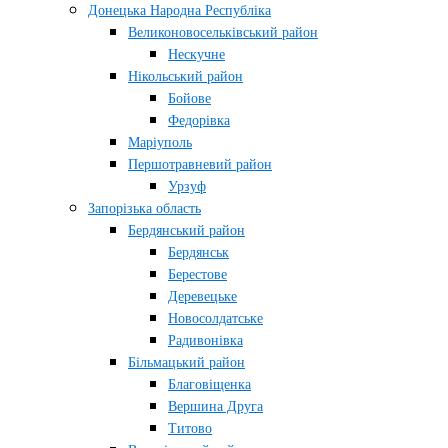
Донецька Народна Республіка
Великоновосельківський район
Нескучне
Нікольський район
Бойове
Федорівка
Маріуполь
Першотравневий район
Урзуф
Запорізька область
Бердянський район
Бердянськ
Берестове
Деревецьке
Новосолдатське
Радивонівка
Більмацький район
Благовіщенка
Вершина Друга
Титово