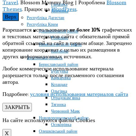
Travel
.
Blossom Mommy Blog | Розроблена
Blossom
Ганнівка
Themes
. Працює на
WordPress
.
Якимівка
Верх
Республіка Дагестан
Республіка Крим
Разрешается использование
не более 10%
графических
Джанкойський район
и текстовых материалов сайта с обязательной прямой
Розкішне
обратной ссылкой на сайт в первом абзаце. Запрещено
Нижньогірський район
копирование координат с целью их размещения в
Якимівка
других информационных источниках.
Херсонська область
Бериславський район
Любое коммерческое использование материала
Бургунка
разрешается только после письменного соглашения
Качкарівка
автора.
Козацьке
Ольгівка
Подробнее:
условия использования материалов сайта
Отрадокам’янка
Тягинка
ЗАКРЫТЬ
Червоний Маяк
Нововоронцовський район
На сайте используются файлы Cookies
Осокорівка
Олешківський район
X