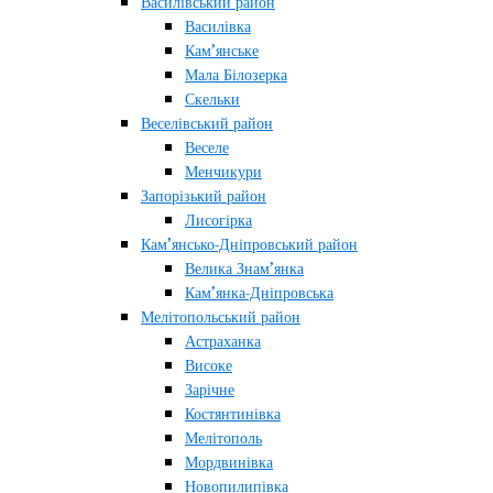
Василівський район
Василівка
Кам’янське
Мала Білозерка
Скельки
Веселівський район
Веселе
Менчикури
Запорізький район
Лисогірка
Кам’янсько-Дніпровський район
Велика Знам’янка
Кам’янка-Дніпровська
Мелітопольський район
Астраханка
Високе
Зарічне
Костянтинівка
Мелітополь
Мордвинівка
Новопилипівка