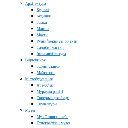
Архітектура
Будівлі
Будинки
Замки
Млини
Мости
Руїни/покинуті об’єкти
Садиби/ маєтки
Інша архітектура
Відпочинок
Зелені садиби
Майстерні
Містобудування
Арт-об’єкт
Мурали/графіті
Сквери/парки/сади
Скульптури
Музеї
Музеї просто неба
Етнографічні музеї