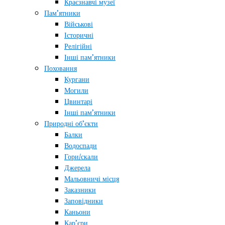
Краєзнавчі музеї
Пам’ятники
Військові
Історичні
Релігійні
Інші пам’ятники
Поховання
Кургани
Могили
Цвинтарі
Інші пам’ятники
Природні об’єкти
Балки
Водоспади
Гори/скали
Джерела
Мальовничі місця
Заказники
Заповідники
Каньони
Кар’єри