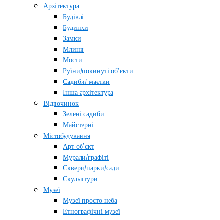
Архітектура
Будівлі
Будинки
Замки
Млини
Мости
Руїни/покинуті об’єкти
Садиби/ маєтки
Інша архітектура
Відпочинок
Зелені садиби
Майстерні
Містобудування
Арт-об’єкт
Мурали/графіті
Сквери/парки/сади
Скульптури
Музеї
Музеї просто неба
Етнографічні музеї