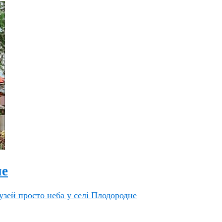
не
зей просто неба у селі Плодородне