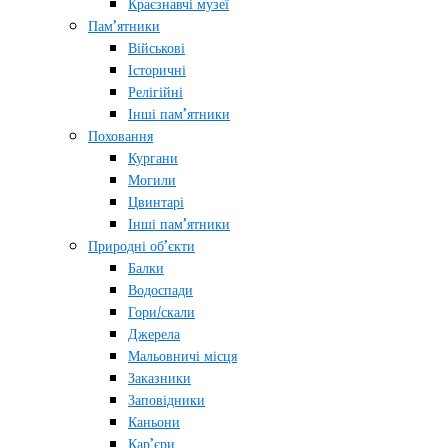
Краєзнавчі музеї
Пам’ятники
Військові
Історичні
Релігійні
Інші пам’ятники
Поховання
Кургани
Могили
Цвинтарі
Інші пам’ятники
Природні об’єкти
Балки
Водоспади
Гори/скали
Джерела
Мальовничі місця
Заказники
Заповідники
Каньони
Кар’єри