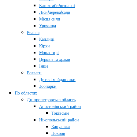
Катакомби/штольні
Ліси/дерева/сади
Місця сили
Урочища
Релігія
Каплиці
Кірхи
Монастирі
Церкви та храми
Інше
Розваги
Дитячі майданчики
Зоопарки
По областях
Дніпропетровська область
Апостолівський район
Токівське
Нікопольський район
Капулівка
Покров