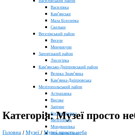
Василівський район
Василівка
Кам’янське
Мала Білозерка
Скельки
Веселівський район
Веселе
Менчикури
Запорізький район
Лисогірка
Кам’янсько-Дніпровський район
Велика Знам’янка
Кам’янка-Дніпровська
Мелітопольський район
Астраханка
Високе
Зарічне
Категорія:
Музеї просто не
Костянтинівка
Мелітополь
Мордвинівка
Головна
/
Музеї
/
Музеї просто неба
Новопилипівка