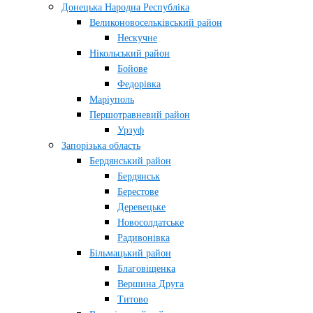
Донецька Народна Республіка
Великоновосельківський район
Нескучне
Нікольський район
Бойове
Федорівка
Маріуполь
Першотравневий район
Урзуф
Запорізька область
Бердянський район
Бердянськ
Берестове
Деревецьке
Новосолдатське
Радивонівка
Більмацький район
Благовіщенка
Вершина Друга
Титово