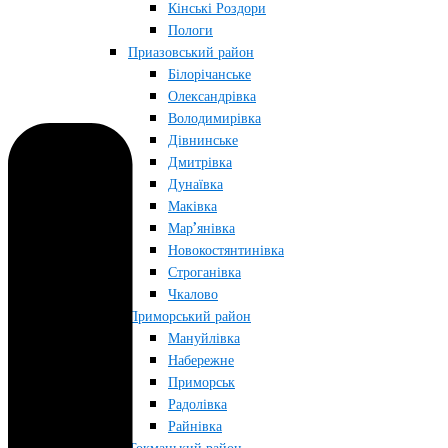
Кінські Роздори
Пологи
Приазовський район
Білорічанське
Олександрівка
Володимирівка
Дівнинське
Дмитрівка
Дунаївка
Маківка
Мар’янівка
Новокостянтинівка
Строганівка
Чкалово
Приморський район
Мануйлівка
Набережне
Приморськ
Радолівка
Райнівка