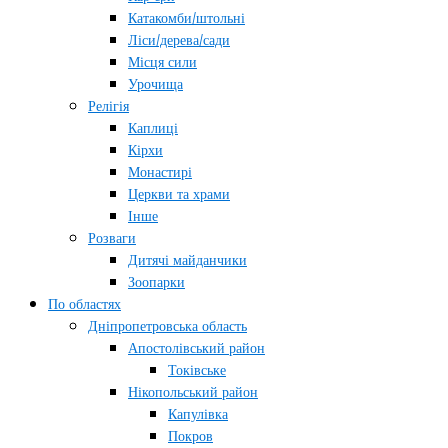
Катакомби/штольні
Ліси/дерева/сади
Місця сили
Урочища
Релігія
Каплиці
Кірхи
Монастирі
Церкви та храми
Інше
Розваги
Дитячі майданчики
Зоопарки
По областях
Дніпропетровська область
Апостолівський район
Токівське
Нікопольський район
Капулівка
Покров