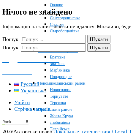
Орлово
Нічого не знайдено
Садове
Світлодолинське
Спаське
Інформацію на запит знайти не вдалося. Можливо, буде
Старобогданівка
Терпіння
Пошук:
Тихонівка
Пошук:
Михайлівський район
Братське
ПОДДЕРЖАТЬ ПРОЕКТ
Зразкове
Мар’янівка
КОНТАКТЫ
Плодородне
Новомиколаївський район
Русский
Новосолоне
Українська
Тернувате
Увійти
Терсянка
Стрічка записів
Оріхівський район
Жовта Круча
Любимівка
Таврійське
2026Авторське право
Локальные путешествия / Local T