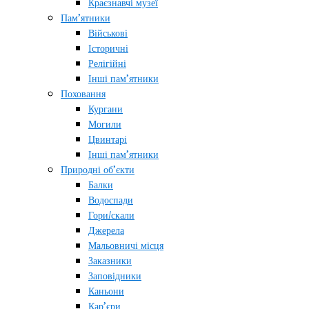
Краєзнавчі музеї
Пам’ятники
Військові
Історичні
Релігійні
Інші пам’ятники
Поховання
Кургани
Могили
Цвинтарі
Інші пам’ятники
Природні об’єкти
Балки
Водоспади
Гори/скали
Джерела
Мальовничі місця
Заказники
Заповідники
Каньони
Кар’єри