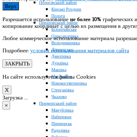
Пологівський район
Верх
Кінські Роздори
Пологи
Разрешается использование
не более 10%
графических и
Приазовський район
копирование координат с целью их размещения в друг
Білорічанське
Олександрівка
Любое коммерческое использование материала разрешае
Володимирівка
Дівнинське
Подробнее:
условия использования материалов сайта
Дмитрівка
ЗАКРЫТЬ
Дунаївка
Маківка
На сайте используются файлы Cookies
Мар’янівка
Новокостянтинівка
X
Строганівка
Чкалово
Загрузка …
Приморський район
×
Мануйлівка
Набережне
Приморськ
Радолівка