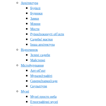
Архітектура
Будівлі
Будинки
Замки
Млини
Мости
Руїни/покинуті об’єкти
Садиби/ маєтки
Інша архітектура
Відпочинок
Зелені садиби
Майстерні
Містобудування
Арт-об’єкт
Мурали/графіті
Сквери/парки/сади
Скульптури
Музеї
Музеї просто неба
Етнографічні музеї