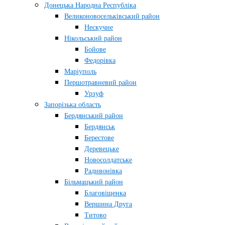
Донецька Народна Республіка
Великоновосельківський район
Нескучне
Нікольський район
Бойове
Федорівка
Маріуполь
Першотравневий район
Урзуф
Запорізька область
Бердянський район
Бердянськ
Берестове
Деревецьке
Новосолдатське
Радивонівка
Більмацький район
Благовіщенка
Вершина Друга
Титово