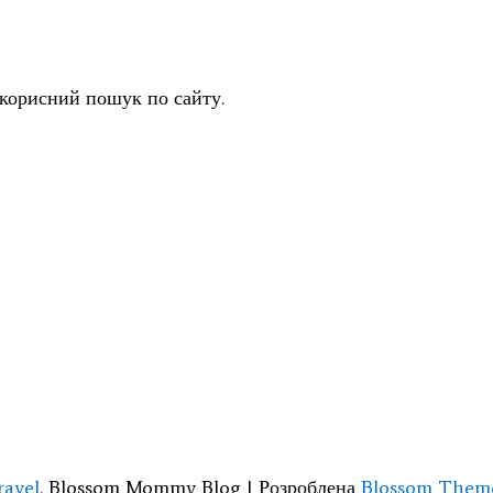
 корисний пошук по сайту.
ravel
.
Blossom Mommy Blog | Розроблена
Blossom Them