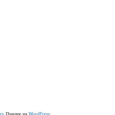
es
. Працює на
WordPress
.