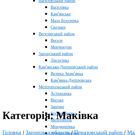
Василівський район
Василівка
Кам’янське
Мала Білозерка
Скельки
Веселівський район
Веселе
Менчикури
Запорізький район
Лисогірка
Кам’янсько-Дніпровський район
Велика Знам’янка
Кам’янка-Дніпровська
Мелітопольський район
Астраханка
Високе
Зарічне
Категорія:
Маківка
Костянтинівка
Мелітополь
Мордвинівка
Головна
/
Запорізька область
/
Приазовський район
/
Ма
Новопилипівка