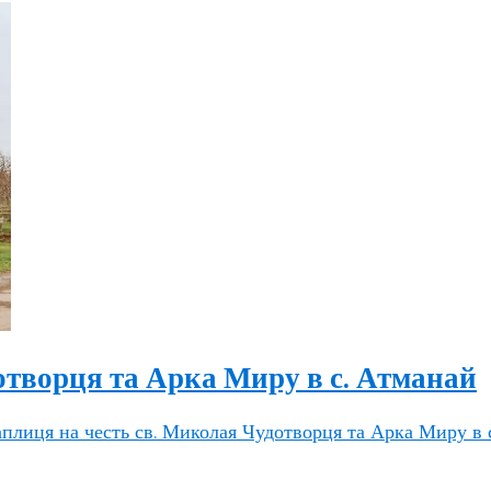
отворця та Арка Миру в с. Атманай
плиця на честь св. Миколая Чудотворця та Арка Миру в 