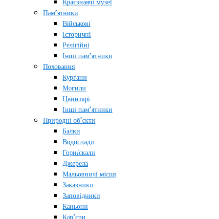
Краєзнавчі музеї
Пам’ятники
Військові
Історичні
Релігійні
Інші пам’ятники
Поховання
Кургани
Могили
Цвинтарі
Інші пам’ятники
Природні об’єкти
Балки
Водоспади
Гори/скали
Джерела
Мальовничі місця
Заказники
Заповідники
Каньони
Кар’єри