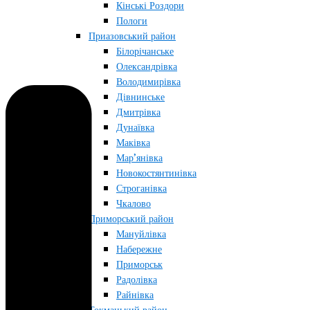
Кінські Роздори
Пологи
Приазовський район
Білорічанське
Олександрівка
Володимирівка
Дівнинське
Дмитрівка
Дунаївка
Маківка
Мар’янівка
Новокостянтинівка
Строганівка
Чкалово
Приморський район
Мануйлівка
Набережне
Приморськ
Радолівка
Райнівка