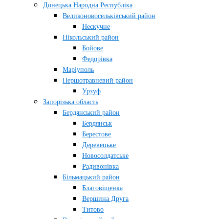
Донецька Народна Республіка
Великоновосельківський район
Нескучне
Нікольський район
Бойове
Федорівка
Маріуполь
Першотравневий район
Урзуф
Запорізька область
Бердянський район
Бердянськ
Берестове
Деревецьке
Новосолдатське
Радивонівка
Більмацький район
Благовіщенка
Вершина Друга
Титово