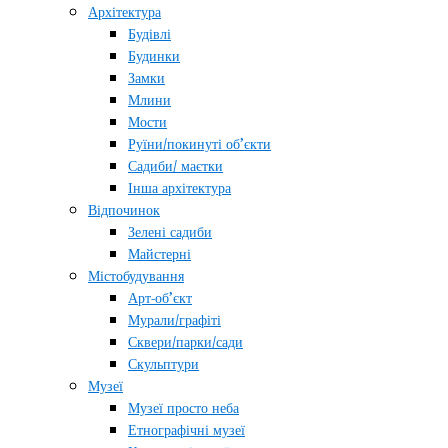
Архітектура
Будівлі
Будинки
Замки
Млини
Мости
Руїни/покинуті об’єкти
Садиби/ маєтки
Інша архітектура
Відпочинок
Зелені садиби
Майстерні
Містобудування
Арт-об’єкт
Мурали/графіті
Сквери/парки/сади
Скульптури
Музеї
Музеї просто неба
Етнографічні музеї