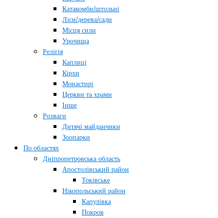
Катакомби/штольні
Ліси/дерева/сади
Місця сили
Урочища
Релігія
Каплиці
Кірхи
Монастирі
Церкви та храми
Інше
Розваги
Дитячі майданчики
Зоопарки
По областях
Дніпропетровська область
Апостолівський район
Токівське
Нікопольський район
Капулівка
Покров