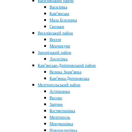
Василівський район
Василівка
Кам’янське
Мала Білозерка
Скельки
Веселівський район
Веселе
Менчикури
Запорізький район
Лисогірка
Кам’янсько-Дніпровський район
Велика Знам’янка
Кам’янка-Дніпровська
Мелітопольський район
Астраханка
Високе
Зарічне
Костянтинівка
Мелітополь
Мордвинівка
Новопилипівка