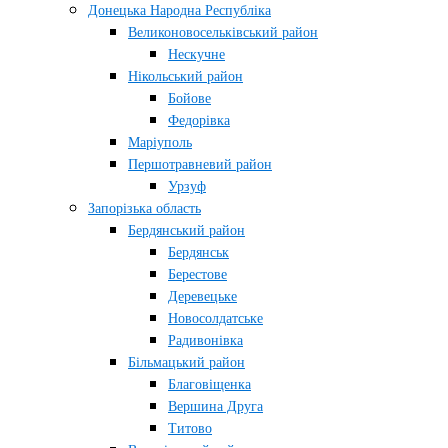
Донецька Народна Республіка
Великоновосельківський район
Нескучне
Нікольський район
Бойове
Федорівка
Маріуполь
Першотравневий район
Урзуф
Запорізька область
Бердянський район
Бердянськ
Берестове
Деревецьке
Новосолдатське
Радивонівка
Більмацький район
Благовіщенка
Вершина Друга
Титово