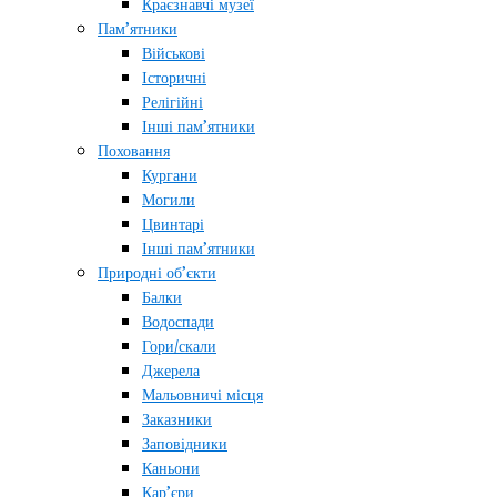
Краєзнавчі музеї
Пам’ятники
Військові
Історичні
Релігійні
Інші пам’ятники
Поховання
Кургани
Могили
Цвинтарі
Інші пам’ятники
Природні об’єкти
Балки
Водоспади
Гори/скали
Джерела
Мальовничі місця
Заказники
Заповідники
Каньони
Кар’єри