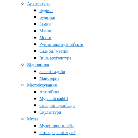
Архітектура
Будівлі
Будинки
Замки
Млини
Мости
Руїни/покинуті об’єкти
Садиби/ маєтки
Інша архітектура
Відпочинок
Зелені садиби
Майстерні
Містобудування
Арт-об’єкт
Мурали/графіті
Сквери/парки/сади
Скульптури
Музеї
Музеї просто неба
Етнографічні музеї