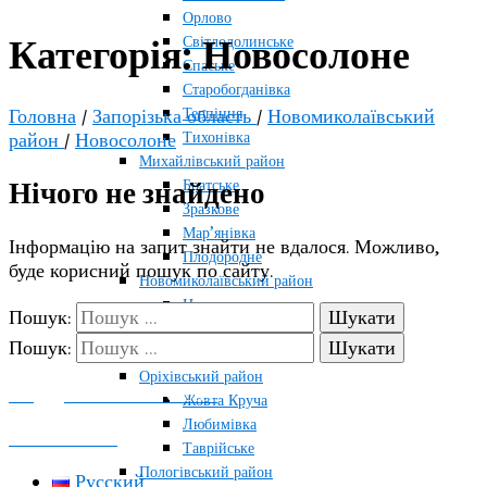
Орлово
Світлодолинське
Категорія:
Новосолоне
Спаське
Старобогданівка
Терпіння
Головна
/
Запорізька область
/
Новомиколаївський
Тихонівка
район
/
Новосолоне
Михайлівський район
Братське
Нічого не знайдено
Зразкове
Мар’янівка
Інформацію на запит знайти не вдалося. Можливо,
Плодородне
буде корисний пошук по сайту.
Новомиколаївський район
Новосолоне
Пошук:
Тернувате
Пошук:
Терсянка
Оріхівський район
ПОДДЕРЖАТЬ ПРОЕКТ
Жовта Круча
Любимівка
КОНТАКТЫ
Таврійське
Пологівський район
Русский