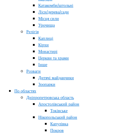
Катакомби/штольні
Ліси/дерева/сади
Місця сили
Урочища
Релігія
Каплиці
Кірхи
Монастирі
Церкви та храми
Інше
Розваги
Дитячі майданчики
Зоопарки
По областях
Дніпропетровська область
Апостолівський район
Токівське
Нікопольський район
Капулівка
Покров