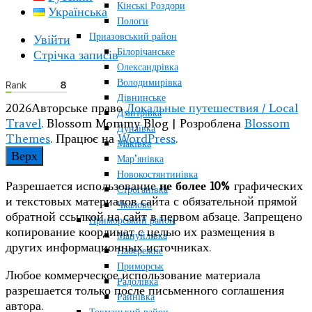
Кінські Роздори
Українська
Пологи
Приазовський район
Увійти
Білорічанське
Стрічка записів
Олександрівка
Володимирівка
Дівнинське
2026Авторське право
Локальные путешествия / Local
Дмитрівка
Travel
.
Blossom Mommy Blog | Розроблена
Blossom
Дунаївка
Themes
. Працює на
WordPress
.
Маківка
Верх
Мар’янівка
Новокостянтинівка
Разрешается использование
не более 10%
графических
Строганівка
и текстовых материалов сайта с обязательной прямой
Чкалово
обратной ссылкой на сайт в первом абзаце. Запрещено
Приморський район
копирование координат с целью их размещения в
Мануйлівка
других информационных источниках.
Набережне
Приморськ
Любое коммерческое использование материала
Радолівка
разрешается только после письменного соглашения
Райнівка
автора.