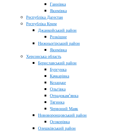
Ганнівка
Якимівка
Республіка Дагестан
Республіка Крим
Джанкойський район
Розкішне
Нижньогірський район
Якимівка
Херсонська область
Бериславський район
Бургунка
Качкарівка
Козацьке
Ольгівка
Отрадокам’янка
Тягинка
Червоний Маяк
Нововоронцовський район
Осокорівка
Олешківський район