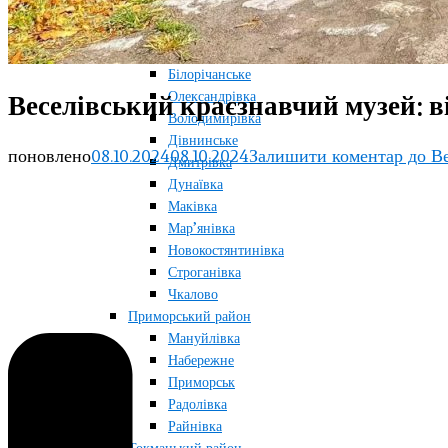
Кінські Роздори
Пологи
Приазовський район
Білорічанське
Олександрівка
Веселівський краєзнавчий музей: в
Володимирівка
Дівнинське
поновлено
08.10.2024
08.10.2024
Залишити коментар
до Ве
Дмитрівка
Дунаївка
Маківка
Мар’янівка
Новокостянтинівка
Строганівка
Чкалово
Приморський район
Мануйлівка
Набережне
Приморськ
Радолівка
Райнівка