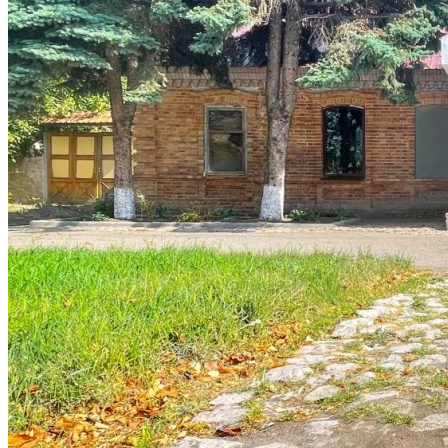
Орлово
Світлодолинське
Спаське
Старобогданівка
Терпіння
Тихонівка
Михайлівський район
Братське
Зразкове
Мар’янівка
Плодородне
Новомиколаївський район
Новосолоне
Тернувате
Терсянка
Оріхівський район
Жовта Круча
Любимівка
Таврійське
Пологівський район