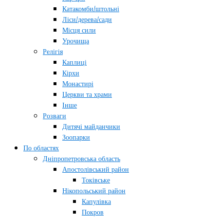
Катакомби/штольні
Ліси/дерева/сади
Місця сили
Урочища
Релігія
Каплиці
Кірхи
Монастирі
Церкви та храми
Інше
Розваги
Дитячі майданчики
Зоопарки
По областях
Дніпропетровська область
Апостолівський район
Токівське
Нікопольський район
Капулівка
Покров