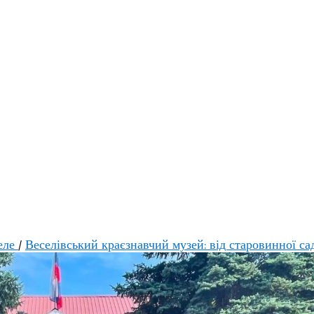
еле
/
Веселівський краєзнавчий музей: від старовинної с