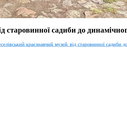
ід старовинної садиби до динамічно
селівський краєзнавчий музей: від старовинної садиби д