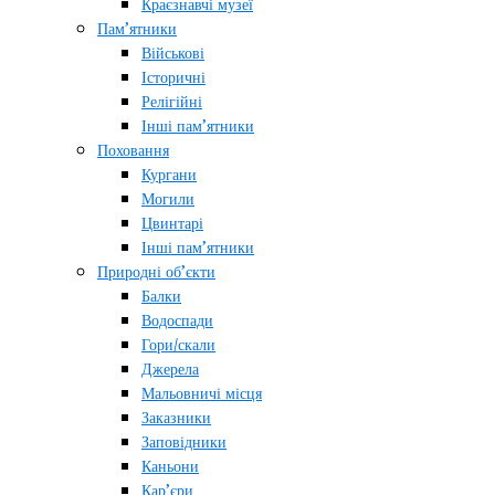
Краєзнавчі музеї
Пам’ятники
Військові
Історичні
Релігійні
Інші пам’ятники
Поховання
Кургани
Могили
Цвинтарі
Інші пам’ятники
Природні об’єкти
Балки
Водоспади
Гори/скали
Джерела
Мальовничі місця
Заказники
Заповідники
Каньони
Кар’єри