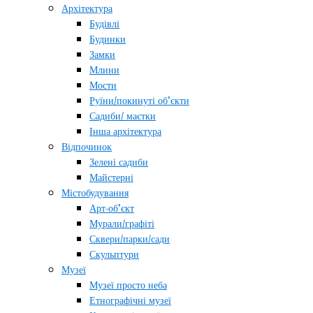
Архітектура
Будівлі
Будинки
Замки
Млини
Мости
Руїни/покинуті об’єкти
Садиби/ маєтки
Інша архітектура
Відпочинок
Зелені садиби
Майстерні
Містобудування
Арт-об’єкт
Мурали/графіті
Сквери/парки/сади
Скульптури
Музеї
Музеї просто неба
Етнографічні музеї