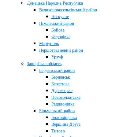
Донецька Народна Республіка
Великоновосельківський район
Нескучне
Нікольський район
Бойове
Федорівка
Маріуполь
Першотравневий район
Урзуф
Запорізька область
Бердянський район
Бердянськ
Берестове
Деревецьке
Новосолдатське
Радивонівка
Більмацький район
Благовіщенка
Вершина Друга
Титово