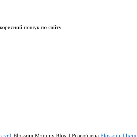
 корисний пошук по сайту.
ravel
.
Blossom Mommy Blog | Розроблена
Blossom Them