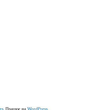
es
. Працює на
WordPress
.