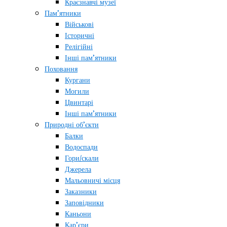
Краєзнавчі музеї
Пам’ятники
Військові
Історичні
Релігійні
Інші пам’ятники
Поховання
Кургани
Могили
Цвинтарі
Інші пам’ятники
Природні об’єкти
Балки
Водоспади
Гори/скали
Джерела
Мальовничі місця
Заказники
Заповідники
Каньони
Кар’єри