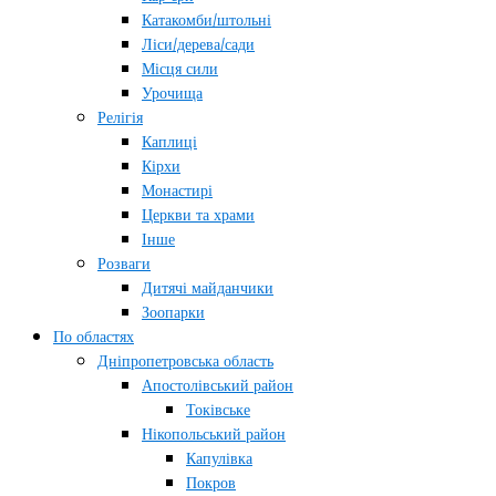
Катакомби/штольні
Ліси/дерева/сади
Місця сили
Урочища
Релігія
Каплиці
Кірхи
Монастирі
Церкви та храми
Інше
Розваги
Дитячі майданчики
Зоопарки
По областях
Дніпропетровська область
Апостолівський район
Токівське
Нікопольський район
Капулівка
Покров