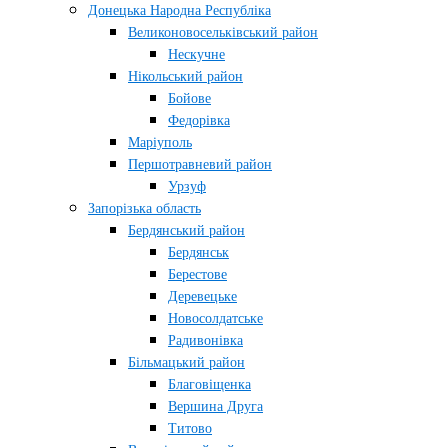
Донецька Народна Республіка
Великоновосельківський район
Нескучне
Нікольський район
Бойове
Федорівка
Маріуполь
Першотравневий район
Урзуф
Запорізька область
Бердянський район
Бердянськ
Берестове
Деревецьке
Новосолдатське
Радивонівка
Більмацький район
Благовіщенка
Вершина Друга
Титово