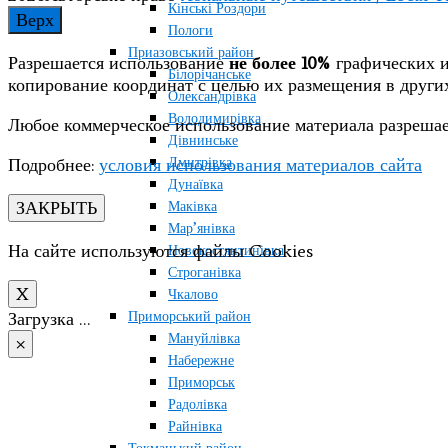
Кінські Роздори
Верх
Пологи
Приазовський район
Разрешается использование
не более 10%
графических и
Білорічанське
копирование координат с целью их размещения в друг
Олександрівка
Володимирівка
Любое коммерческое использование материала разрешае
Дівнинське
Дмитрівка
Подробнее:
условия использования материалов сайта
Дунаївка
ЗАКРЫТЬ
Маківка
Мар’янівка
На сайте используются файлы Cookies
Новокостянтинівка
Строганівка
X
Чкалово
Приморський район
Загрузка …
Мануйлівка
×
Набережне
Приморськ
Радолівка
Райнівка