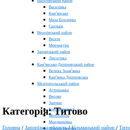
Василівський район
Василівка
Кам’янське
Мала Білозерка
Скельки
Веселівський район
Веселе
Менчикури
Запорізький район
Лисогірка
Кам’янсько-Дніпровський район
Велика Знам’янка
Кам’янка-Дніпровська
Мелітопольський район
Астраханка
Високе
Зарічне
Категорія:
Титово
Костянтинівка
Мелітополь
Мордвинівка
Головна
/
Запорізька область
/
Більмацький район
/
Тито
Новопилипівка