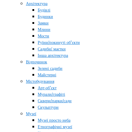
Архітектура
Будівлі
Будинки
Замки
Млини
Мости
Руїни/покинуті об’єкти
Садиби/ маєтки
Інша архітектура
Відпочинок
Зелені садиби
Майстерні
Містобудування
Арт-об’єкт
Мурали/графіті
Сквери/парки/сади
Скульптури
Музеї
Музеї просто неба
Етнографічні музеї