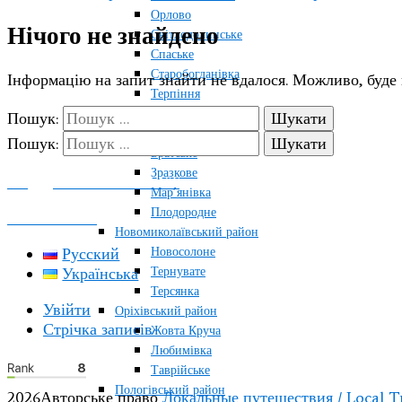
Орлово
Нічого не знайдено
Світлодолинське
Спаське
Старобогданівка
Інформацію на запит знайти не вдалося. Можливо, буде
Терпіння
Тихонівка
Пошук:
Михайлівський район
Пошук:
Братське
Зразкове
ПОДДЕРЖАТЬ ПРОЕКТ
Мар’янівка
Плодородне
КОНТАКТЫ
Новомиколаївський район
Новосолоне
Русский
Тернувате
Українська
Терсянка
Увійти
Оріхівський район
Стрічка записів
Жовта Круча
Любимівка
Таврійське
Пологівський район
2026Авторське право
Локальные путешествия / Local T