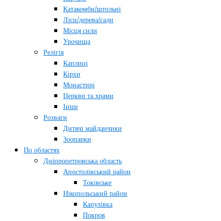
Катакомби/штольні
Ліси/дерева/сади
Місця сили
Урочища
Релігія
Каплиці
Кірхи
Монастирі
Церкви та храми
Інше
Розваги
Дитячі майданчики
Зоопарки
По областях
Дніпропетровська область
Апостолівський район
Токівське
Нікопольський район
Капулівка
Покров