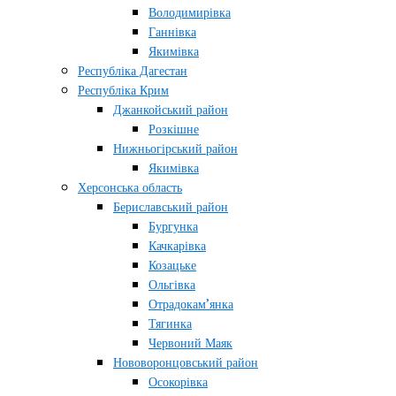
Володимирівка
Ганнівка
Якимівка
Республіка Дагестан
Республіка Крим
Джанкойський район
Розкішне
Нижньогірський район
Якимівка
Херсонська область
Бериславський район
Бургунка
Качкарівка
Козацьке
Ольгівка
Отрадокам’янка
Тягинка
Червоний Маяк
Нововоронцовський район
Осокорівка