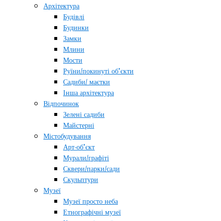
Архітектура
Будівлі
Будинки
Замки
Млини
Мости
Руїни/покинуті об’єкти
Садиби/ маєтки
Інша архітектура
Відпочинок
Зелені садиби
Майстерні
Містобудування
Арт-об’єкт
Мурали/графіті
Сквери/парки/сади
Скульптури
Музеї
Музеї просто неба
Етнографічні музеї