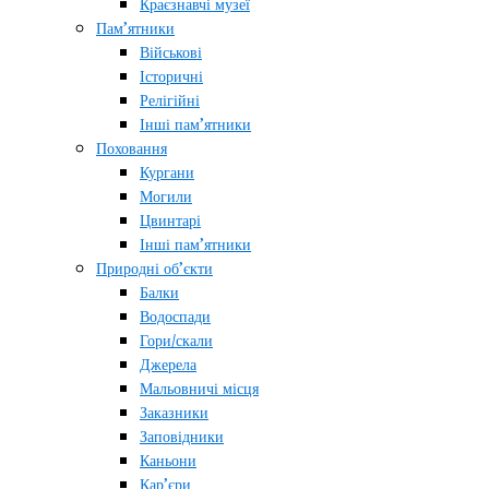
Краєзнавчі музеї
Пам’ятники
Військові
Історичні
Релігійні
Інші пам’ятники
Поховання
Кургани
Могили
Цвинтарі
Інші пам’ятники
Природні об’єкти
Балки
Водоспади
Гори/скали
Джерела
Мальовничі місця
Заказники
Заповідники
Каньони
Кар’єри