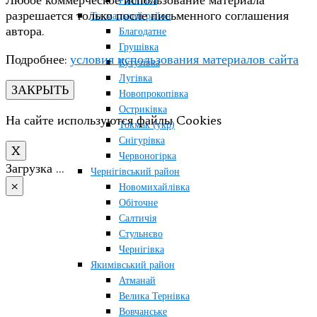
Любое коммерческое использование материала
Райнівка
разрешается только после письменного соглашения
Токмацький район
автора.
Благодатне
Грушівка
Подробнее:
условия использования материалов сайта
Кутузівка
Лугівка
ЗАКРЫТЬ
Новопрокопівка
Остриківка
На сайте используются файлы Cookies
Токмак (укр)
Снігурівка
X
Червоногірка
Загрузка …
Чернігівський район
×
Новомихайлівка
Обіточне
Салтичія
Стульнєво
Чернігівка
Якимівський район
Атманай
Велика Тернівка
Вовчанське