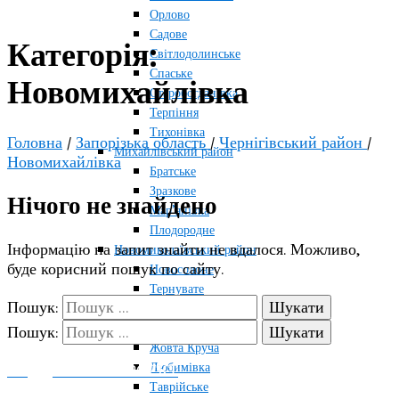
Орлово
Садове
Категорія:
Світлодолинське
Спаське
Новомихайлівка
Старобогданівка
Терпіння
Тихонівка
Головна
/
Запорізька область
/
Чернігівський район
/
Михайлівський район
Новомихайлівка
Братське
Зразкове
Нічого не знайдено
Мар’янівка
Плодородне
Інформацію на запит знайти не вдалося. Можливо,
Новомиколаївський район
буде корисний пошук по сайту.
Новосолоне
Тернувате
Пошук:
Терсянка
Оріхівський район
Пошук:
Жовта Круча
Любимівка
ПОДДЕРЖАТЬ ПРОЕКТ
Таврійське