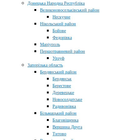
Донецька Народна Республіка
Великоновосельківський район
Нескучне
Нікольський район
Бойове
Федорівка
Маріуполь
Першотравневий район
Урзуф
Запорізька область
Бердянський район
Бердянськ
Берестове
Деревецьке
Новосолдатське
Радивонівка
Більмацький район
Благовіщенка
Вершина Друга
Титово