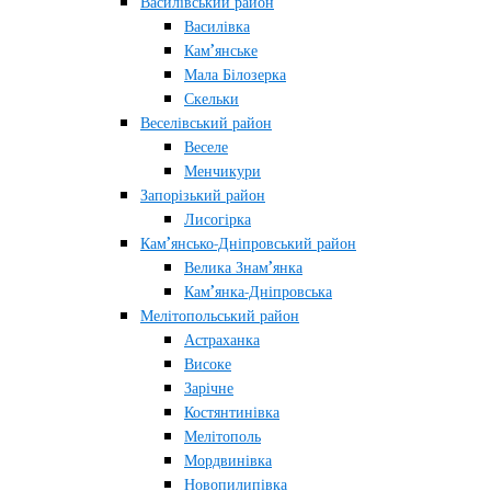
Василівський район
Василівка
Кам’янське
Мала Білозерка
Скельки
Веселівський район
Веселе
Менчикури
Запорізький район
Лисогірка
Кам’янсько-Дніпровський район
Велика Знам’янка
Кам’янка-Дніпровська
Мелітопольський район
Астраханка
Високе
Зарічне
Костянтинівка
Мелітополь
Мордвинівка
Новопилипівка