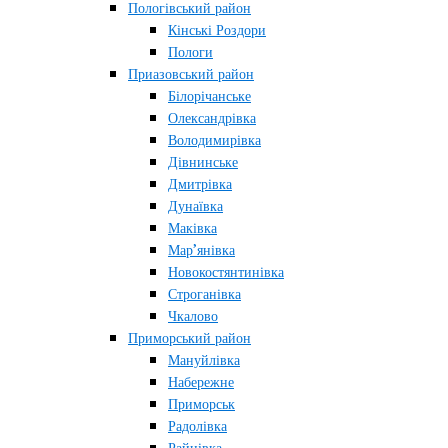
Пологівський район
Кінські Роздори
Пологи
Приазовський район
Білорічанське
Олександрівка
Володимирівка
Дівнинське
Дмитрівка
Дунаївка
Маківка
Мар’янівка
Новокостянтинівка
Строганівка
Чкалово
Приморський район
Мануйлівка
Набережне
Приморськ
Радолівка