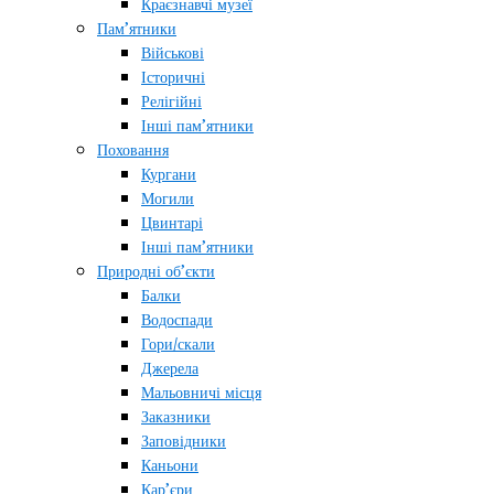
Краєзнавчі музеї
Пам’ятники
Військові
Історичні
Релігійні
Інші пам’ятники
Поховання
Кургани
Могили
Цвинтарі
Інші пам’ятники
Природні об’єкти
Балки
Водоспади
Гори/скали
Джерела
Мальовничі місця
Заказники
Заповідники
Каньони
Кар’єри