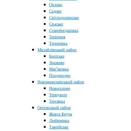
Орлово
Садове
Світлодолинське
Спаське
Старобогданівка
Терпіння
Тихонівка
Михайлівський район
Братське
Зразкове
Мар’янівка
Плодородне
Новомиколаївський район
Новосолоне
Тернувате
Терсянка
Оріхівський район
Жовта Круча
Любимівка
Таврійське