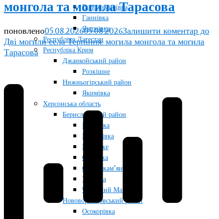
монгола та могила Тарасова
Володимирівка
Ганнівка
Якимівка
поновлено
05.08.2026
05.08.2026
Залишити коментар
до
Республіка Дагестан
Дві могили села Терпіння: могила монгола та могила
Республіка Крим
Тарасова
Джанкойський район
Розкішне
Нижньогірський район
Якимівка
Херсонська область
Бериславський район
Бургунка
Качкарівка
Козацьке
Ольгівка
Отрадокам’янка
Тягинка
Червоний Маяк
Нововоронцовський район
Осокорівка