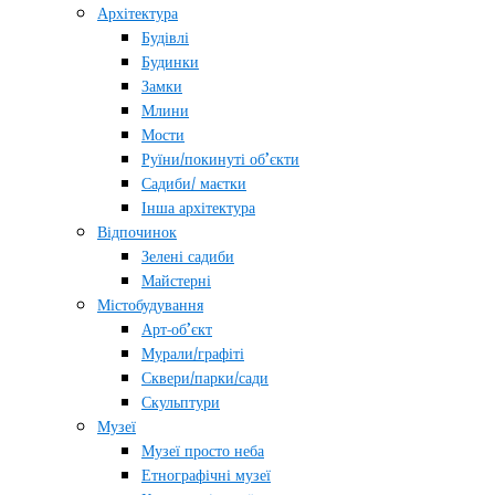
Архітектура
Будівлі
Будинки
Замки
Млини
Мости
Руїни/покинуті об’єкти
Садиби/ маєтки
Інша архітектура
Відпочинок
Зелені садиби
Майстерні
Містобудування
Арт-об’єкт
Мурали/графіті
Сквери/парки/сади
Скульптури
Музеї
Музеї просто неба
Етнографічні музеї