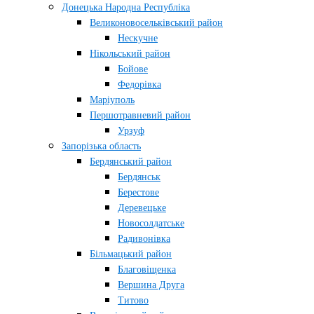
Донецька Народна Республіка
Великоновосельківський район
Нескучне
Нікольський район
Бойове
Федорівка
Маріуполь
Першотравневий район
Урзуф
Запорізька область
Бердянський район
Бердянськ
Берестове
Деревецьке
Новосолдатське
Радивонівка
Більмацький район
Благовіщенка
Вершина Друга
Титово