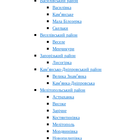
Василівський район
Василівка
Кам’янське
Мала Білозерка
Скельки
Веселівський район
Веселе
Менчикури
Запорізький район
Лисогірка
Кам’янсько-Дніпровський район
Велика Знам’янка
Кам’янка-Дніпровська
Мелітопольський район
Астраханка
Високе
Зарічне
Костянтинівка
Мелітополь
Мордвинівка
Новопилипівка