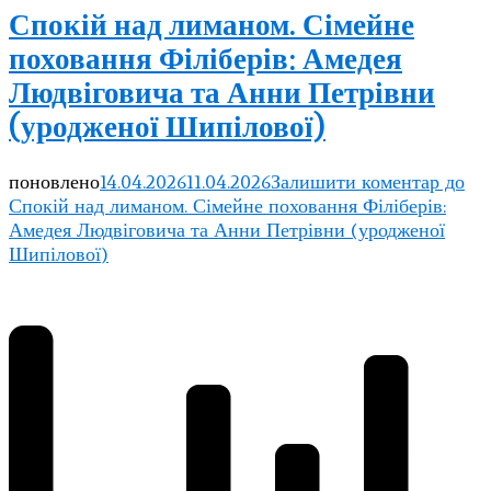
Спокій над лиманом. Сімейне
поховання Філіберів: Амедея
Людвіговича та Анни Петрівни
(уродженої Шипілової)
поновлено
14.04.2026
11.04.2026
Залишити коментар
до
Спокій над лиманом. Сімейне поховання Філіберів:
Амедея Людвіговича та Анни Петрівни (уродженої
Шипілової)