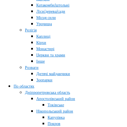
Катакомби/штольні
Ліси/дерева/сади
Місця сили
Урочища
Релігія
Каплиці
Кірхи
Монастирі
Церкви та храми
Інше
Розваги
Дитячі майданчики
Зоопарки
По областях
Дніпропетровська область
Апостолівський район
Токівське
Нікопольський район
Капулівка
Покров