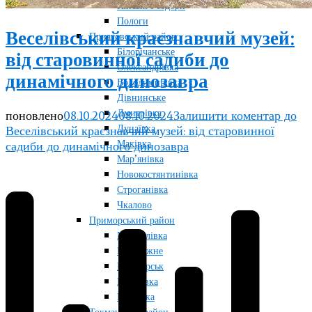
Кінські Роздори
Пологи
Веселівський краєзнавчий музей:
Приазовський район
Білорічанське
від старовинної садиби до
Олександрівка
динамічного динозавра
Володимирівка
Дівнинське
Дмитрівка
поновлено
08.10.2024
08.10.2024
Залишити коментар
до
Дунаївка
Веселівський краєзнавчий музей: від старовинної
Маківка
садиби до динамічного динозавра
Мар’янівка
Новокостянтинівка
Строганівка
Чкалово
Приморський район
Мануйлівка
Набережне
Приморськ
Радолівка
Райнівка