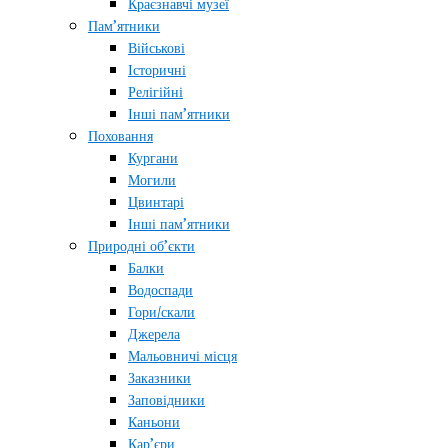
Краєзнавчі музеї
Пам’ятники
Військові
Історичні
Релігійні
Інші пам’ятники
Поховання
Кургани
Могили
Цвинтарі
Інші пам’ятники
Природні об’єкти
Балки
Водоспади
Гори/скали
Джерела
Мальовничі місця
Заказники
Заповідники
Каньони
Кар’єри