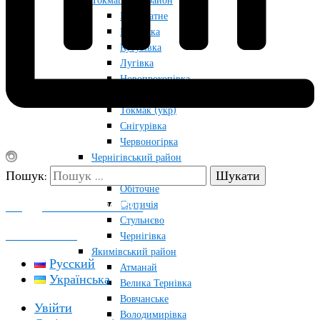
Токмацький район
Благодатне
Грушівка
Кутузівка
Лугівка
Новопрокопівка
Остриківка
Токмак (укр)
Снігурівка
Червоногірка
Чернігівський район
Новомихайлівка
Пошук:
Обіточне
Салтичія
ПОДДЕРЖАТЬ ПРОЕКТ
Стульнєво
КОНТАКТЫ
Чернігівка
Якимівський район
Русский
Атманай
Українська
Велика Тернівка
Вовчанське
Увійти
Володимирівка