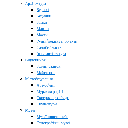
Архітектура
Будівлі
Будинки
Замки
Млини
Мости
Руїни/покинуті об’єкти
Садиби/ маєтки
Інша архітектура
Відпочинок
Зелені садиби
Майстерні
Містобудування
Арт-об’єкт
Мурали/графіті
Сквери/парки/сади
Скульптури
Музеї
Музеї просто неба
Етнографічні музеї