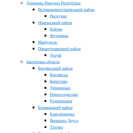
Донецька Народна Республіка
Великоновосельківський район
Нескучне
Нікольський район
Бойове
Федорівка
Маріуполь
Першотравневий район
Урзуф
Запорізька область
Бердянський район
Бердянськ
Берестове
Деревецьке
Новосолдатське
Радивонівка
Більмацький район
Благовіщенка
Вершина Друга
Титово