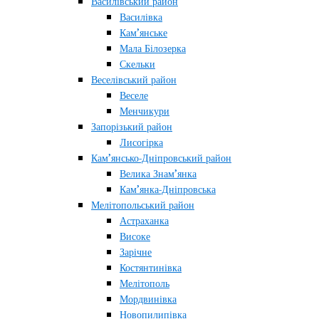
Василівський район
Василівка
Кам’янське
Мала Білозерка
Скельки
Веселівський район
Веселе
Менчикури
Запорізький район
Лисогірка
Кам’янсько-Дніпровський район
Велика Знам’янка
Кам’янка-Дніпровська
Мелітопольський район
Астраханка
Високе
Зарічне
Костянтинівка
Мелітополь
Мордвинівка
Новопилипівка