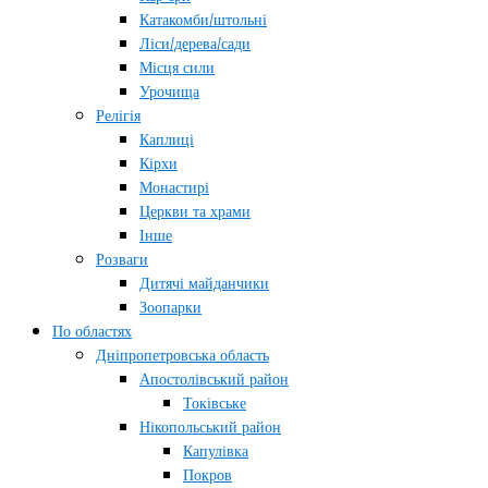
Катакомби/штольні
Ліси/дерева/сади
Місця сили
Урочища
Релігія
Каплиці
Кірхи
Монастирі
Церкви та храми
Інше
Розваги
Дитячі майданчики
Зоопарки
По областях
Дніпропетровська область
Апостолівський район
Токівське
Нікопольський район
Капулівка
Покров