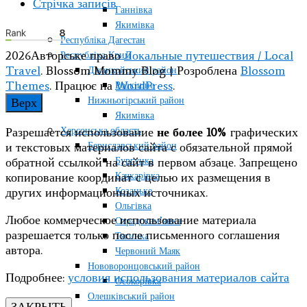
Стрічка записів
Ганнівка
Якимівка
Республіка Дагестан
2026Авторське право
Локальные путешествия / Local
Республіка Крим
Travel
.
Blossom Mommy Blog | Розроблена
Blossom
Джанкойський район
Themes
. Працює на
WordPress
.
Розкішне
Нижньогірський район
Верх
Якимівка
Херсонська область
Разрешается использование
не более 10%
графических
Бериславський район
и текстовых материалов сайта с обязательной прямой
Бургунка
обратной ссылкой на сайт в первом абзаце. Запрещено
Качкарівка
копирование координат с целью их размещения в
Козацьке
других информационных источниках.
Ольгівка
Любое коммерческое использование материала
Отрадокам’янка
разрешается только после письменного соглашения
Тягинка
автора.
Червоний Маяк
Нововоронцовський район
Подробнее:
условия использования материалов сайта
Осокорівка
Олешківський район