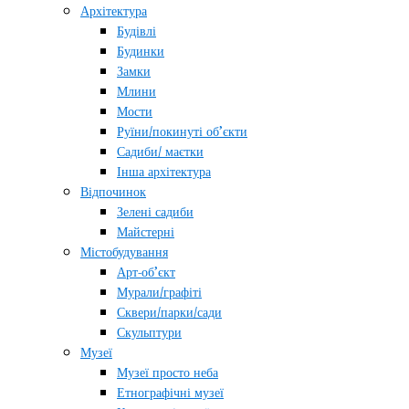
Архітектура
Будівлі
Будинки
Замки
Млини
Мости
Руїни/покинуті об’єкти
Садиби/ маєтки
Інша архітектура
Відпочинок
Зелені садиби
Майстерні
Містобудування
Арт-об’єкт
Мурали/графіті
Сквери/парки/сади
Скульптури
Музеї
Музеї просто неба
Етнографічні музеї