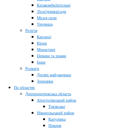
Катакомби/штольні
Ліси/дерева/сади
Місця сили
Урочища
Релігія
Каплиці
Кірхи
Монастирі
Церкви та храми
Інше
Розваги
Дитячі майданчики
Зоопарки
По областях
Дніпропетровська область
Апостолівський район
Токівське
Нікопольський район
Капулівка
Покров