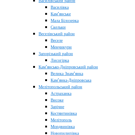
Василівський район
Василівка
Кам’янське
Мала Білозерка
Скельки
Веселівський район
Веселе
Менчикури
Запорізький район
Лисогірка
Кам’янсько-Дніпровський район
Велика Знам’янка
Кам’янка-Дніпровська
Мелітопольський район
Астраханка
Високе
Зарічне
Костянтинівка
Мелітополь
Мордвинівка
Новопилипівка