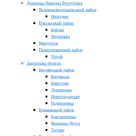
Донецька Народна Республіка
Великоновосельківський район
Нескучне
Нікольський район
Бойове
Федорівка
Маріуполь
Першотравневий район
Урзуф
Запорізька область
Бердянський район
Бердянськ
Берестове
Деревецьке
Новосолдатське
Радивонівка
Більмацький район
Благовіщенка
Вершина Друга
Титово