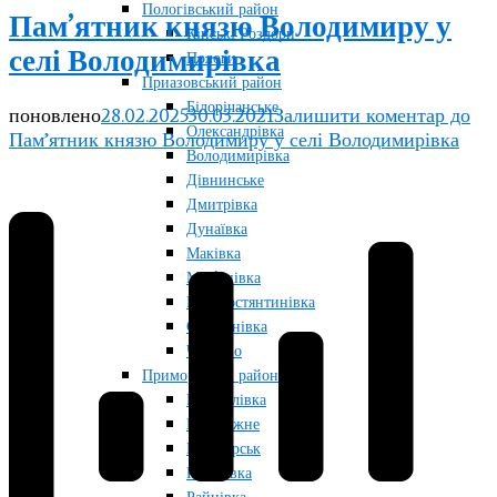
Пологівський район
Пам’ятник князю Володимиру у
Кінські Роздори
селі Володимирівка
Пологи
Приазовський район
Білорічанське
поновлено
28.02.2025
30.03.2021
Залишити коментар
до
Олександрівка
Пам’ятник князю Володимиру у селі Володимирівка
Володимирівка
Дівнинське
Дмитрівка
Дунаївка
Маківка
Мар’янівка
Новокостянтинівка
Строганівка
Чкалово
Приморський район
Мануйлівка
Набережне
Приморськ
Радолівка