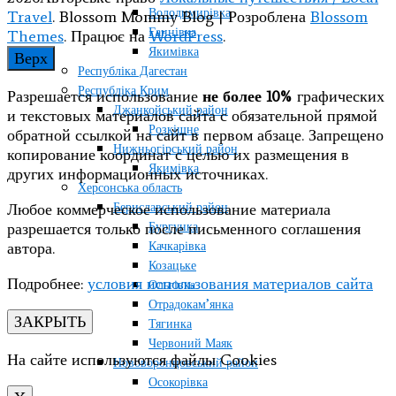
Володимирівка
Travel
.
Blossom Mommy Blog | Розроблена
Blossom
Ганнівка
Themes
. Працює на
WordPress
.
Якимівка
Верх
Республіка Дагестан
Республіка Крим
Разрешается использование
не более 10%
графических
Джанкойський район
и текстовых материалов сайта с обязательной прямой
Розкішне
обратной ссылкой на сайт в первом абзаце. Запрещено
Нижньогірський район
копирование координат с целью их размещения в
Якимівка
других информационных источниках.
Херсонська область
Бериславський район
Любое коммерческое использование материала
Бургунка
разрешается только после письменного соглашения
Качкарівка
автора.
Козацьке
Подробнее:
условия использования материалов сайта
Ольгівка
Отрадокам’янка
ЗАКРЫТЬ
Тягинка
Червоний Маяк
На сайте используются файлы Cookies
Нововоронцовський район
Осокорівка