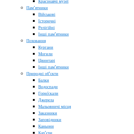
Краєзнавчі музеї
Пам’ятники
Військові
Історичні
Релігійні
Інші пам’ятники
Поховання
Кургани
Могили
Цвинтарі
Інші пам’ятники
Природні об’єкти
Балки
Водоспади
Гори/скали
Джерела
Мальовничі місця
Заказники
Заповідники
Каньони
Кар’єри