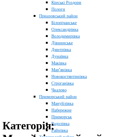
Кінські Роздори
Пологи
Приазовський район
Білорічанське
Олександрівка
Володимирівка
Дівнинське
Дмитрівка
Дунаївка
Маківка
Мар’янівка
Новокостянтинівка
Строганівка
Чкалово
Приморський район
Мануйлівка
Набережне
Приморськ
Категорія:
Радолівка
Райнівка