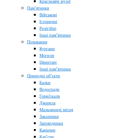
Краєзнавчі музеї
Пам’ятники
Військові
Історичні
Релігійні
Інші пам’ятники
Поховання
Кургани
Могили
Цвинтарі
Інші пам’ятники
Природні об’єкти
Балки
Водоспади
Гори/скали
Джерела
Мальовничі місця
Заказники
Заповідники
Каньони
Кар’єри