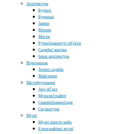
Архітектура
Будівлі
Будинки
Замки
Млини
Мости
Руїни/покинуті об’єкти
Садиби/ маєтки
Інша архітектура
Відпочинок
Зелені садиби
Майстерні
Містобудування
Арт-об’єкт
Мурали/графіті
Сквери/парки/сади
Скульптури
Музеї
Музеї просто неба
Етнографічні музеї