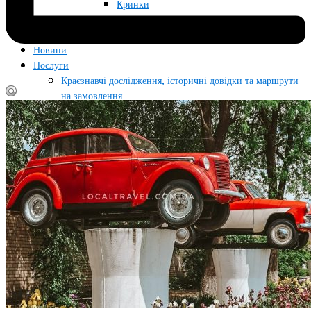
Кринки
Статті
Питання/відповідь
Новини
Послуги
Краєзнавчі дослідження, історичні довідки та маршрути
на замовлення
Фотографії для публікацій, досліджень та архівів
Про проект
Блог