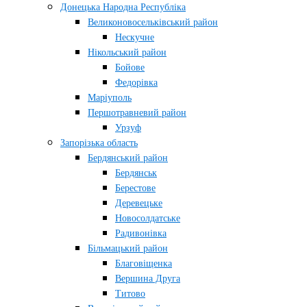
Донецька Народна Республіка
Великоновосельківський район
Нескучне
Нікольський район
Бойове
Федорівка
Маріуполь
Першотравневий район
Урзуф
Запорізька область
Бердянський район
Бердянськ
Берестове
Деревецьке
Новосолдатське
Радивонівка
Більмацький район
Благовіщенка
Вершина Друга
Титово