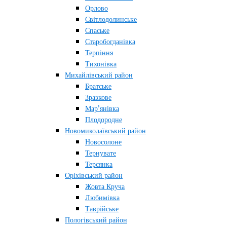
Орлово
Світлодолинське
Спаське
Старобогданівка
Терпіння
Тихонівка
Михайлівський район
Братське
Зразкове
Мар’янівка
Плодородне
Новомиколаївський район
Новосолоне
Тернувате
Терсянка
Оріхівський район
Жовта Круча
Любимівка
Таврійське
Пологівський район