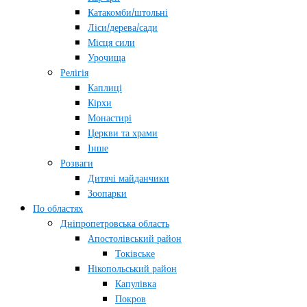
Катакомби/штольні
Ліси/дерева/сади
Місця сили
Урочища
Релігія
Каплиці
Кірхи
Монастирі
Церкви та храми
Інше
Розваги
Дитячі майданчики
Зоопарки
По областях
Дніпропетровська область
Апостолівський район
Токівське
Нікопольський район
Капулівка
Покров