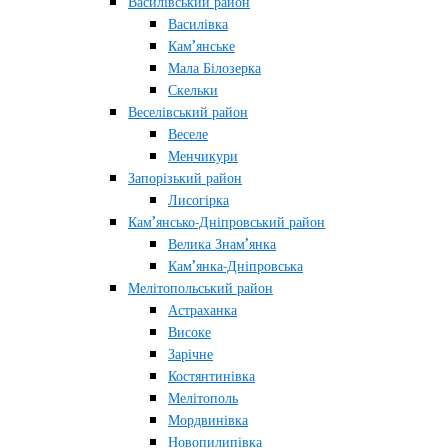
Василівський район
Василівка
Кам’янське
Мала Білозерка
Скельки
Веселівський район
Веселе
Менчикури
Запорізький район
Лисогірка
Кам’янсько-Дніпровський район
Велика Знам’янка
Кам’янка-Дніпровська
Мелітопольський район
Астраханка
Високе
Зарічне
Костянтинівка
Мелітополь
Мордвинівка
Новопилипівка