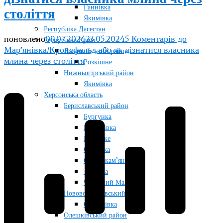
Ганнівка
століття
Якимівка
Республіка Дагестан
поновлено
09.07.2024
23.05.2024
5 Коментарів
до
Республіка Крим
Мар’янівка/Кронсфельд або як дізнатися власника
Джанкойський район
млина через століття
Розкішне
Нижньогірський район
Якимівка
Херсонська область
Бериславський район
Бургунка
Качкарівка
Козацьке
Ольгівка
Отрадокам’янка
Тягинка
Червоний Маяк
Нововоронцовський район
Осокорівка
Олешківський район