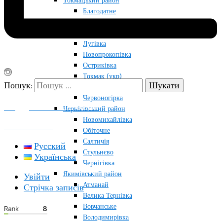
Токмацький район
Благодатне
Грушівка
Кутузівка
Лугівка
Новопрокопівка
Остриківка
Токмак (укр)
Пошук:
Снігурівка
Червоногірка
ПОДДЕРЖАТЬ ПРОЕКТ
Чернігівський район
Новомихайлівка
КОНТАКТЫ
Обіточне
Салтичія
Русский
Стульнєво
Українська
Чернігівка
Якимівський район
Увійти
Атманай
Стрічка записів
Велика Тернівка
Вовчанське
Володимирівка