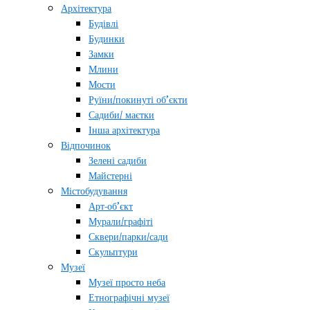
Архітектура
Будівлі
Будинки
Замки
Млини
Мости
Руїни/покинуті об’єкти
Садиби/ маєтки
Інша архітектура
Відпочинок
Зелені садиби
Майстерні
Містобудування
Арт-об’єкт
Мурали/графіті
Сквери/парки/сади
Скульптури
Музеї
Музеї просто неба
Етнографічні музеї