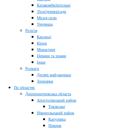
Катакомби/штольні
Ліси/дерева/сади
Місця сили
Урочища
Релігія
Каплиці
Кірхи
Монастирі
Церкви та храми
Інше
Розваги
Дитячі майданчики
Зоопарки
По областях
Дніпропетровська область
Апостолівський район
Токівське
Нікопольський район
Капулівка
Покров