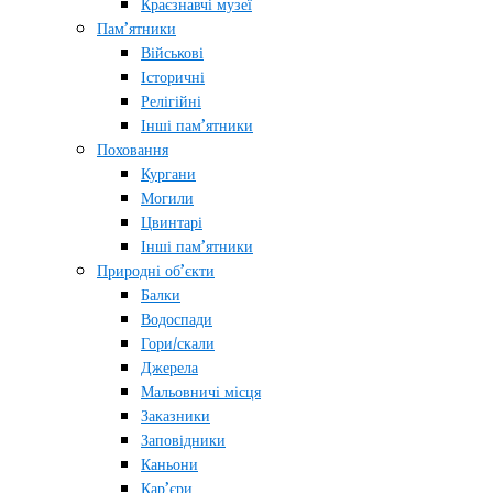
Краєзнавчі музеї
Пам’ятники
Військові
Історичні
Релігійні
Інші пам’ятники
Поховання
Кургани
Могили
Цвинтарі
Інші пам’ятники
Природні об’єкти
Балки
Водоспади
Гори/скали
Джерела
Мальовничі місця
Заказники
Заповідники
Каньони
Кар’єри