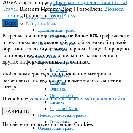
2026Авторське право
Локальные путешествия / Local
Ганнівка
Travel
.
Blossom Mommy Blog | Розроблена
Blossom
Якимівка
Themes
. Працює на
WordPress
.
Республіка Дагестан
Верх
Республіка Крим
Джанкойський район
Разрешается использование
не более 10%
графических
Розкішне
и текстовых материалов сайта с обязательной прямой
Нижньогірський район
обратной ссылкой на сайт в первом абзаце. Запрещено
Якимівка
копирование координат с целью их размещения в
Херсонська область
других информационных источниках.
Бериславський район
Бургунка
Любое коммерческое использование материала
Качкарівка
разрешается только после письменного соглашения
Козацьке
автора.
Ольгівка
Отрадокам’янка
Подробнее:
условия использования материалов сайта
Тягинка
Червоний Маяк
ЗАКРЫТЬ
Нововоронцовський район
Осокорівка
На сайте используются файлы Cookies
Олешківський район