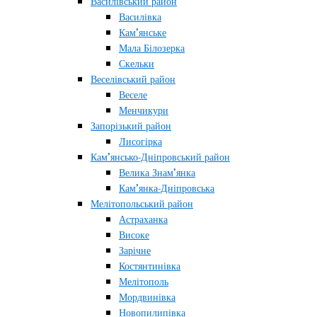
Василівський район
Василівка
Кам’янське
Мала Білозерка
Скельки
Веселівський район
Веселе
Менчикури
Запорізький район
Лисогірка
Кам’янсько-Дніпровський район
Велика Знам’янка
Кам’янка-Дніпровська
Мелітопольський район
Астраханка
Високе
Зарічне
Костянтинівка
Мелітополь
Мордвинівка
Новопилипівка