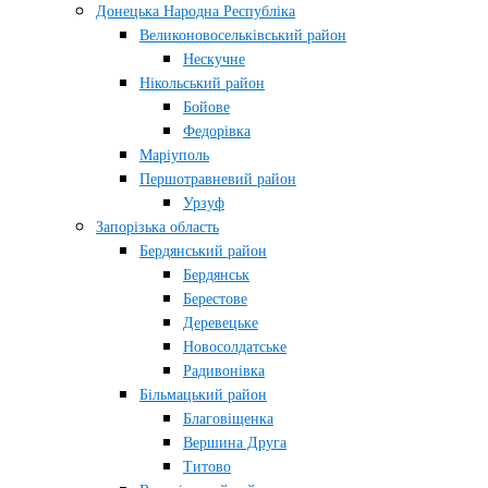
Донецька Народна Республіка
Великоновосельківський район
Нескучне
Нікольський район
Бойове
Федорівка
Маріуполь
Першотравневий район
Урзуф
Запорізька область
Бердянський район
Бердянськ
Берестове
Деревецьке
Новосолдатське
Радивонівка
Більмацький район
Благовіщенка
Вершина Друга
Титово