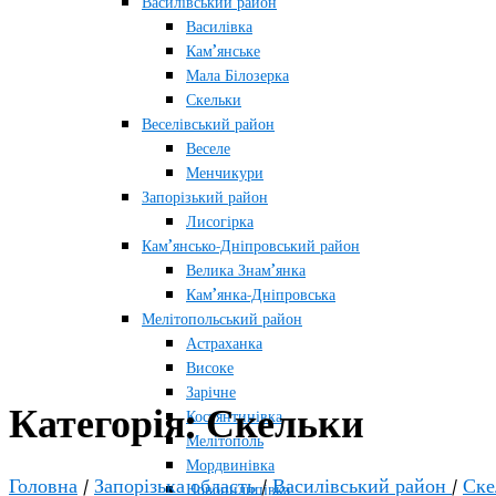
Василівський район
Василівка
Кам’янське
Мала Білозерка
Скельки
Веселівський район
Веселе
Менчикури
Запорізький район
Лисогірка
Кам’янсько-Дніпровський район
Велика Знам’янка
Кам’янка-Дніпровська
Мелітопольський район
Астраханка
Високе
Зарічне
Категорія:
Скельки
Костянтинівка
Мелітополь
Мордвинівка
Головна
/
Запорізька область
/
Василівський район
/
Ске
Новопилипівка