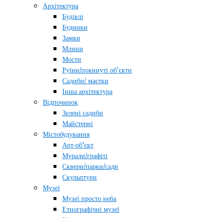
Архітектура
Будівлі
Будинки
Замки
Млини
Мости
Руїни/покинуті об’єкти
Садиби/ маєтки
Інша архітектура
Відпочинок
Зелені садиби
Майстерні
Містобудування
Арт-об’єкт
Мурали/графіті
Сквери/парки/сади
Скульптури
Музеї
Музеї просто неба
Етнографічні музеї