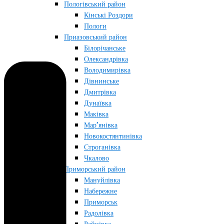
Пологівський район
Кінські Роздори
Пологи
Приазовський район
Білорічанське
Олександрівка
Володимирівка
Дівнинське
Дмитрівка
Дунаївка
Маківка
Мар’янівка
Новокостянтинівка
Строганівка
Чкалово
Приморський район
Мануйлівка
Набережне
Приморськ
Радолівка