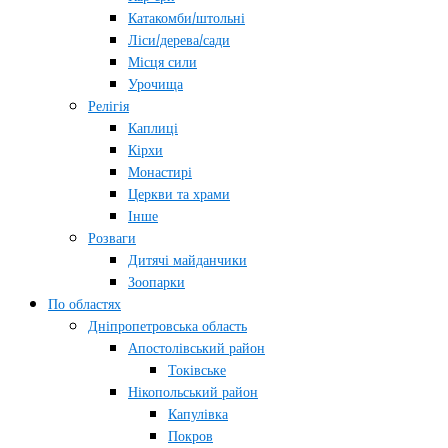
Катакомби/штольні
Ліси/дерева/сади
Місця сили
Урочища
Релігія
Каплиці
Кірхи
Монастирі
Церкви та храми
Інше
Розваги
Дитячі майданчики
Зоопарки
По областях
Дніпропетровська область
Апостолівський район
Токівське
Нікопольський район
Капулівка
Покров