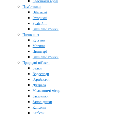
Краєзнавчі музеї
Пам’ятники
Військові
Історичні
Релігійні
Інші пам’ятники
Поховання
Кургани
Могили
Цвинтарі
Інші пам’ятники
Природні об’єкти
Балки
Водоспади
Гори/скали
Джерела
Мальовничі місця
Заказники
Заповідники
Каньони
Кар’єри