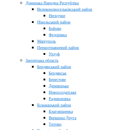
Донецька Народна Республіка
Великоновосельківський район
Нескучне
Нікольський район
Бойове
Федорівка
Маріуполь
Першотравневий район
Урзуф
Запорізька область
Бердянський район
Бердянськ
Берестове
Деревецьке
Новосолдатське
Радивонівка
Більмацький район
Благовіщенка
Вершина Друга
Титово