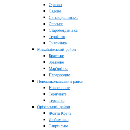
Орлово
Садове
Світлодолинське
Спаське
Старобогданівка
Терпіння
Тихонівка
Михайлівський район
Братське
Зразкове
Мар’янівка
Плодородне
Новомиколаївський район
Новосолоне
Тернувате
Терсянка
Оріхівський район
Жовта Круча
Любимівка
Таврійське