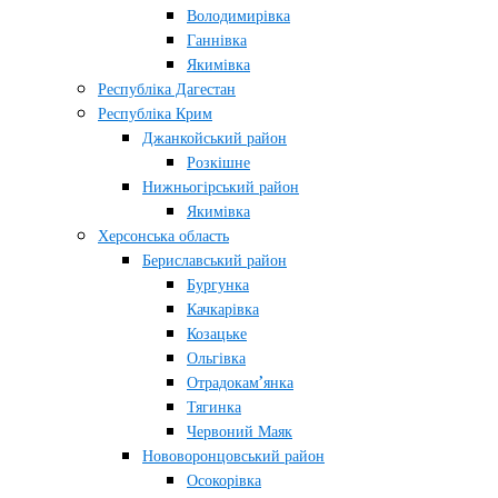
Володимирівка
Ганнівка
Якимівка
Республіка Дагестан
Республіка Крим
Джанкойський район
Розкішне
Нижньогірський район
Якимівка
Херсонська область
Бериславський район
Бургунка
Качкарівка
Козацьке
Ольгівка
Отрадокам’янка
Тягинка
Червоний Маяк
Нововоронцовський район
Осокорівка