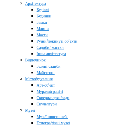
Архітектура
Будівлі
Будинки
Замки
Млини
Мости
Руїни/покинуті об’єкти
Садиби/ маєтки
Інша архітектура
Відпочинок
Зелені садиби
Майстерні
Містобудування
Арт-об’єкт
Мурали/графіті
Сквери/парки/сади
Скульптури
Музеї
Музеї просто неба
Етнографічні музеї