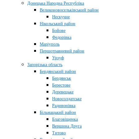
Донецька Народна Республіка
Великоновосельківський район
Нескучне
Нікольський район
Бойове
Федорівка
Маріуполь
Першотравневий район
Урзуф
Запорізька область
Бердянський район
Бердянськ
Берестове
Деревецьке
Новосолдатське
Радивонівка
Більмацький район
Благовіщенка
Вершина Друга
Титово