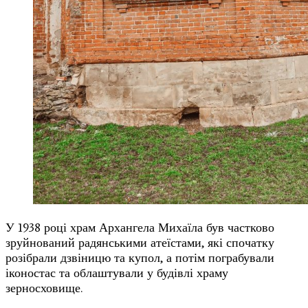
У 1938 році храм Архангела Михаїла був частково
зруйнований радянськими атеїстами, які спочатку
розібрали дзвіницю та купол, а потім пограбували
іконостас та облаштували у будівлі храму
зерносховище.