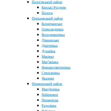
Пологівський район
Кінські Роздори
Пологи
Приазовський район
Білорічанське
Олександрівка
Володимирівка
Дівнинське
Дмитрівка
Дунаївка
Маківка
Мар’янівка
Новокостянтинівка
Строганівка
Чкалово
Приморський район
Мануйлівка
Набережне
Приморськ
Радолівка