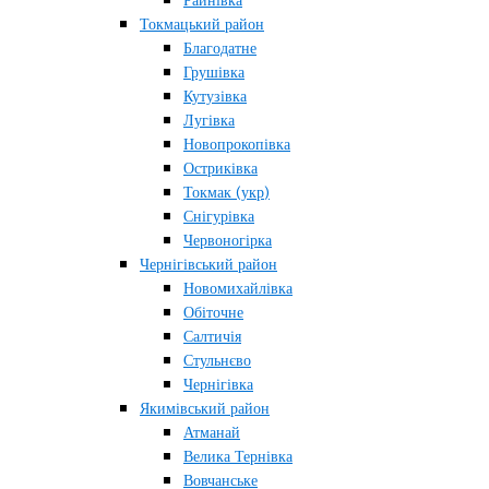
Райнівка
Токмацький район
Благодатне
Грушівка
Кутузівка
Лугівка
Новопрокопівка
Остриківка
Токмак (укр)
Снігурівка
Червоногірка
Чернігівський район
Новомихайлівка
Обіточне
Салтичія
Стульнєво
Чернігівка
Якимівський район
Атманай
Велика Тернівка
Вовчанське