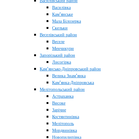
Василівський район
Василівка
Кам’янське
Мала Білозерка
Скельки
Веселівський район
Веселе
Менчикури
Запорізький район
Лисогірка
Кам’янсько-Дніпровський район
Велика Знам’янка
Кам’янка-Дніпровська
Мелітопольський район
Астраханка
Високе
Зарічне
Костянтинівка
Мелітополь
Мордвинівка
Новопилипівка