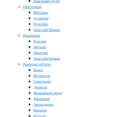
Краєзнавчі музеї
Пам’ятники
Військові
Історичні
Релігійні
Інші пам’ятники
Поховання
Кургани
Могили
Цвинтарі
Інші пам’ятники
Природні об’єкти
Балки
Водоспади
Гори/скали
Джерела
Мальовничі місця
Заказники
Заповідники
Каньони
Кар’єри