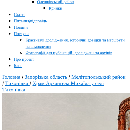
Олешківський район
Кринки
Статті
Питання/відповідь
Новини
Послуги
Краєзнавчі дослідження, історичні довідки та маршрути
на замовлення
Фотографії для публікацій, досліджень та архівів
Про проект
Блог
Головна
/
Запорізька область
/
Мелітопольський район
/
Тихонівка
/
Храм Архангела Михаїла у селі
Тихонівка