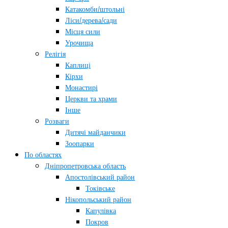
Катакомби/штольні
Ліси/дерева/сади
Місця сили
Урочища
Релігія
Каплиці
Кірхи
Монастирі
Церкви та храми
Інше
Розваги
Дитячі майданчики
Зоопарки
По областях
Дніпропетровська область
Апостолівський район
Токівське
Нікопольський район
Капулівка
Покров