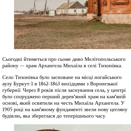
Сьогодні йтиметься про сьоме диво Мелітопольського
району — храм Архангела Михаїла в селі Тихонівка.
Село Тихонівка було засноване на місці ногайського
аулу Буркут-1 в 1862-1863 вихідцями з Воронезької
губернії. Через 8 років після заснування села, у центрі
було споруджено перший дерев’яний храм на кам’яній
основі, який освятили на честь Михаїла Архангела. У
1905 році на кам’яному фундаменті звели нову цегляну
будівлю, яка збереглася до теперішнього часу.