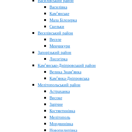
Василівський район
Василівка
Кам’янське
Мала Білозерка
Скельки
Веселівський район
Веселе
Менчикури
Запорізький район
Лисогірка
Кам’янсько-Дніпровський район
Велика Знам’янка
Кам’янка-Дніпровська
Мелітопольський район
Астраханка
Високе
Зарічне
Костянтинівка
Мелітополь
Мордвинівка
Новопилипівка