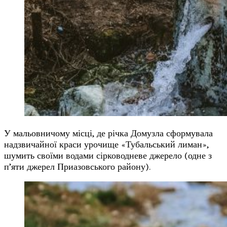
У мальовничому місці, де річка Домузла сформувала
надзвичайної краси урочище «Тубальський лиман»,
шумить своїми водами сірководневе джерело (одне з
п’яти джерел Приазовського району).