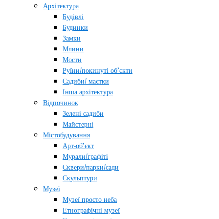
Архітектура
Будівлі
Будинки
Замки
Млини
Мости
Руїни/покинуті об’єкти
Садиби/ маєтки
Інша архітектура
Відпочинок
Зелені садиби
Майстерні
Містобудування
Арт-об’єкт
Мурали/графіті
Сквери/парки/сади
Скульптури
Музеї
Музеї просто неба
Етнографічні музеї