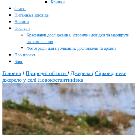
Кринки
Статті
Питання/відповідь
Новини
Послуги
Краєзнавчі дослідження, історичні довідки та маршрути
на замовлення
Фотографії для публікацій, досліджень та архівів
Про проект
Блог
Головна
/
Природні об'єкти
/
Джерела
/
Сірководневе
джерело у селі Новокостянтинівка