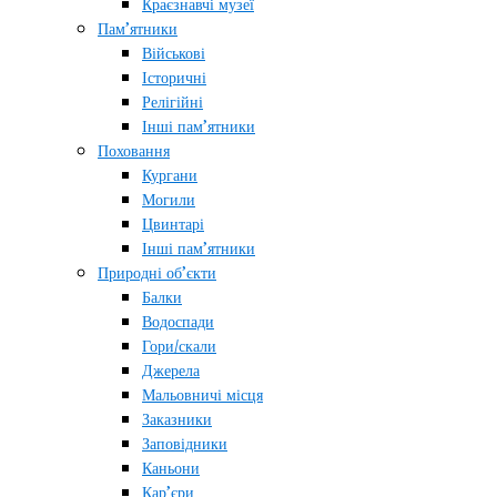
Краєзнавчі музеї
Пам’ятники
Військові
Історичні
Релігійні
Інші пам’ятники
Поховання
Кургани
Могили
Цвинтарі
Інші пам’ятники
Природні об’єкти
Балки
Водоспади
Гори/скали
Джерела
Мальовничі місця
Заказники
Заповідники
Каньони
Кар’єри