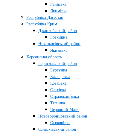
Ганнівка
Якимівка
Республіка Дагестан
Республіка Крим
Джанкойський район
Розкішне
Нижньогірський район
Якимівка
Херсонська область
Бериславський район
Бургунка
Качкарівка
Козацьке
Ольгівка
Отрадокам’янка
Тягинка
Червоний Маяк
Нововоронцовський район
Осокорівка
Олешківський район