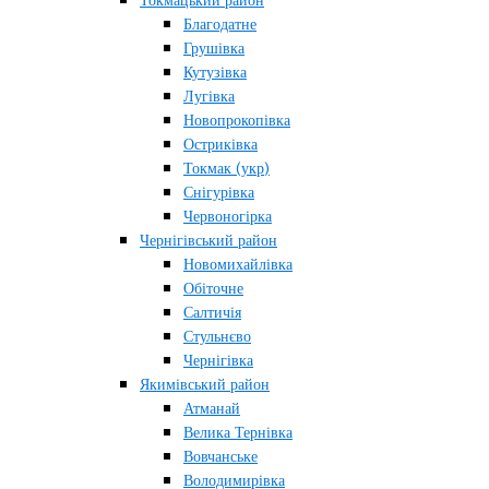
Токмацький район
Благодатне
Грушівка
Кутузівка
Лугівка
Новопрокопівка
Остриківка
Токмак (укр)
Снігурівка
Червоногірка
Чернігівський район
Новомихайлівка
Обіточне
Салтичія
Стульнєво
Чернігівка
Якимівський район
Атманай
Велика Тернівка
Вовчанське
Володимирівка