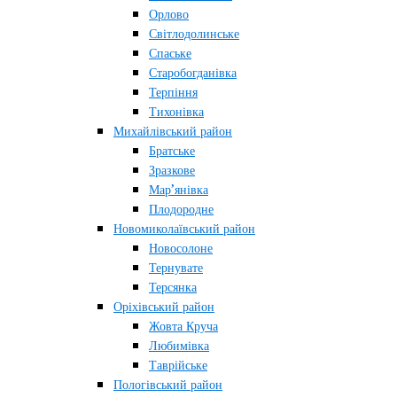
Орлово
Світлодолинське
Спаське
Старобогданівка
Терпіння
Тихонівка
Михайлівський район
Братське
Зразкове
Мар’янівка
Плодородне
Новомиколаївський район
Новосолоне
Тернувате
Терсянка
Оріхівський район
Жовта Круча
Любимівка
Таврійське
Пологівський район