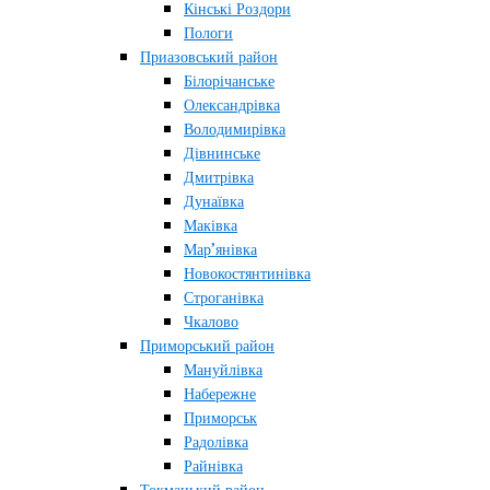
Кінські Роздори
Пологи
Приазовський район
Білорічанське
Олександрівка
Володимирівка
Дівнинське
Дмитрівка
Дунаївка
Маківка
Мар’янівка
Новокостянтинівка
Строганівка
Чкалово
Приморський район
Мануйлівка
Набережне
Приморськ
Радолівка
Райнівка