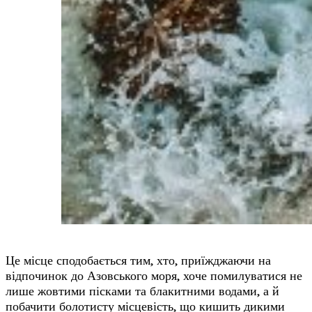
Це місце сподобається тим, хто, приїжджаючи на
відпочинок до Азовського моря, хоче помилуватися не
лише жовтими пісками та блакитними водами, а й
побачити болотисту місцевість, що кишить дикими