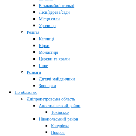
Катакомби/штольні
Ліси/дерева/сади
Місця сили
Урочища
Релігія
Каплиці
Кірхи
Монастирі
Церкви та храми
Інше
Розваги
Дитячі майданчики
Зоопарки
По областях
Дніпропетровська область
Апостолівський район
Токівське
Нікопольський район
Капулівка
Покров