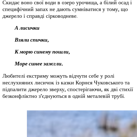
Скидає воно свої води в озеро урочища, а білий осад і
специфічний запах не дають сумніватися у тому, що
джерело і справді сірководневе.
А лисички
Взяли спички,
К морю синему пошли,
Море синее зажгли.
Любителі екстриму можуть відчути себе у ролі
неслухняних лисичок із казки Корнєя Чуковського та
підпалити джерело зверху, спостерігаючи, як дві стихії
безконфліктно з’єднуються в одній металевій трубі.