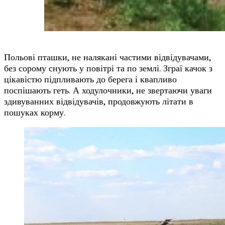
Польові пташки, не налякані частими відвідувачами,
без сорому снують у повітрі та по землі. Зграї качок з
цікавістю підпливають до берега і квапливо
поспішають геть. А ходулочники, не звертаючи уваги
здивуванних відвідувачів, продовжують літати в
пошуках корму.