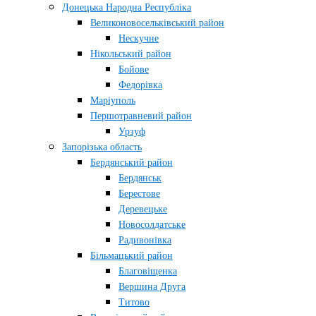
Донецька Народна Республіка
Великоновосельківський район
Нескучне
Нікольський район
Бойове
Федорівка
Маріуполь
Першотравневий район
Урзуф
Запорізька область
Бердянський район
Бердянськ
Берестове
Деревецьке
Новосолдатське
Радивонівка
Більмацький район
Благовіщенка
Вершина Друга
Титово