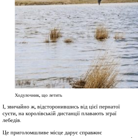
Ходулочник, що летить
І, звичайно ж, відсторонившись від цієї пернатої
суєти, на королівській дистанції плавають зграї
лебедів.
Це приголомшливе місце дарує справжнє