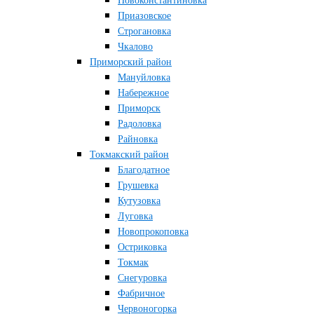
Новоконстантиновка
Приазовское
Строгановка
Чкалово
Приморский район
Мануйловка
Набережное
Приморск
Радоловка
Райновка
Токмакский район
Благодатное
Грушевка
Кутузовка
Луговка
Новопрокоповка
Остриковка
Токмак
Снегуровка
Фабричное
Червоногорка