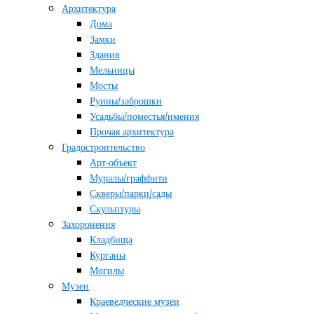
Архитектура
Дома
Замки
Здания
Мельницы
Мосты
Руины/заброшки
Усадьбы/поместья/имения
Прочая архитектура
Градостроительство
Арт-объект
Муралы/граффити
Скверы/парки/сады
Скульптуры
Захоронения
Кладбища
Курганы
Могилы
Музеи
Краеведческие музеи