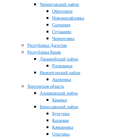
Черниговский район
Обиточное
Новомихайловка
Салтычия
Стульнево
Черниговка
Республика Дагестан
Республика Крым
Джанкойский район
Роскошное
Нижнегорский район
Акимовка
Херсонская область
Алешковский район
Крынки
Бериславский район
Бургунка
Казацкое
Качкаровка
Ольговка