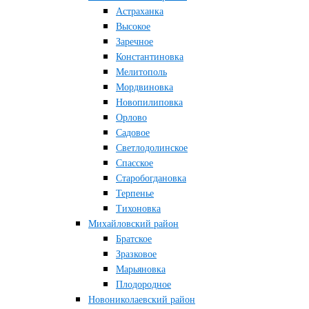
Астраханка
Высокое
Заречное
Константиновка
Мелитополь
Мордвиновка
Новопилиповка
Орлово
Садовое
Светлодолинское
Спасское
Старобогдановка
Терпенье
Тихоновка
Михайловский район
Братское
Зразковое
Марьяновка
Плодородное
Новониколаевский район