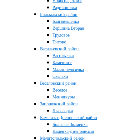
Новосолдатское
Радивоновка
Бильмакский район
Благовещенка
Вершина Вторая
Трудовое
Титово
Васильевский район
Васильевка
Каменское
Малая Белозерка
Скельки
Веселовский район
Веселое
Менчикуры
Запорожский район
Лысогорка
Каменско-Днепровский район
Большая Знаменка
Каменка-Днепровская
Мелитопольский район