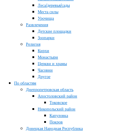
Леса/деревья/сады
Места силы
Урочища
Развлечения
Детские площадки
Зоопарки
Религия
Кирхи
Монастыри
Церкви и храмы
Часовни
Другое
По областям
Днепропетровская область
Апостоловский район
Токовское
Никопольский район
Капуловка
Покров
Донецкая Народная Республика