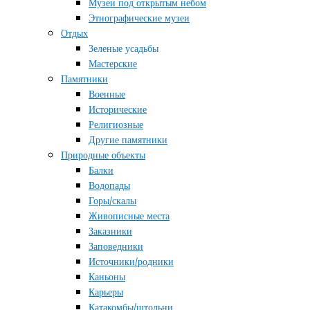
Музеи под открытым небом
Этнографические музеи
Отдых
Зеленые усадьбы
Мастерские
Памятники
Военные
Исторические
Религиозные
Другие памятники
Природные объекты
Балки
Водопады
Горы/скалы
Живописные места
Заказники
Заповедники
Источники/родники
Каньоны
Карьеры
Катакомбы/штольни