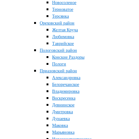
Новосоленое
Терноватое
Терсянка
Ореховский район
Желтая Круча
Любимовка
Таврийское
Пологовский район
Конские Раздоры
Пологи
Приазовский район
Александровка
Белоречанское
Владимировка
Воскресенка
Девнинское
Дмитровка
Дунаевка
Маковка
Марьяновка