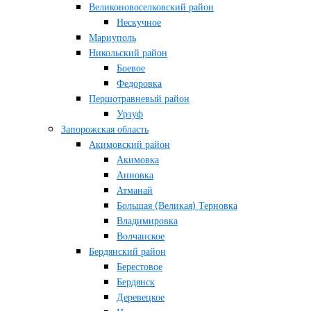
Великоновоселковский район
Нескучное
Мариуполь
Никольский район
Боевое
Федоровка
Першотравневый район
Урзуф
Запорожская область
Акимовский район
Акимовка
Анновка
Атманай
Большая (Великая) Терновка
Владимировка
Волчанское
Бердянский район
Берестовое
Бердянск
Деревецкое