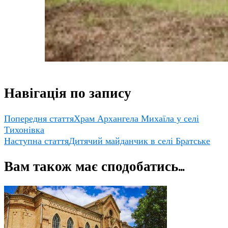
Навігація по запису
Попередня стаття
Храм Архангела Михаїла у селі
Тихонівка
Наступна стаття
Дитячий майданчик в селі Братське
Вам також має сподобатись...