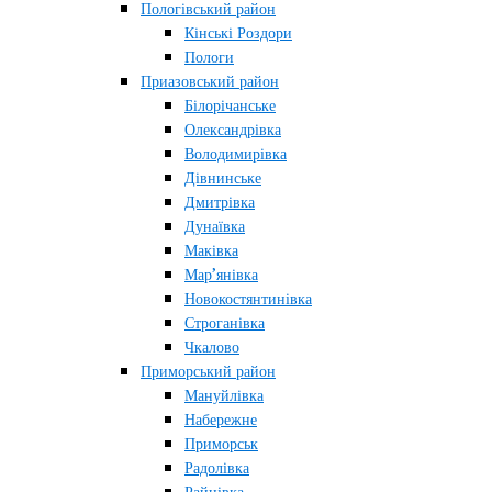
Пологівський район
Кінські Роздори
Пологи
Приазовський район
Білорічанське
Олександрівка
Володимирівка
Дівнинське
Дмитрівка
Дунаївка
Маківка
Мар’янівка
Новокостянтинівка
Строганівка
Чкалово
Приморський район
Мануйлівка
Набережне
Приморськ
Радолівка