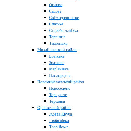
Орлово
Садове
Світлодолинське
Спаське
Старобогданівка
Терпіння
Тихонівка
Михайлівський район
Братське
Зразкове
Мар’янівка
Плодородне
Новомиколаївський район
Новосолоне
Тернувате
Терсянка
Оріхівський район
Жовта Круча
Любимівка
Таврійське