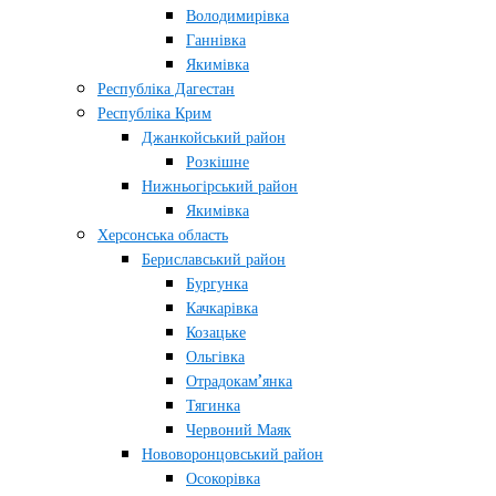
Володимирівка
Ганнівка
Якимівка
Республіка Дагестан
Республіка Крим
Джанкойський район
Розкішне
Нижньогірський район
Якимівка
Херсонська область
Бериславський район
Бургунка
Качкарівка
Козацьке
Ольгівка
Отрадокам’янка
Тягинка
Червоний Маяк
Нововоронцовський район
Осокорівка