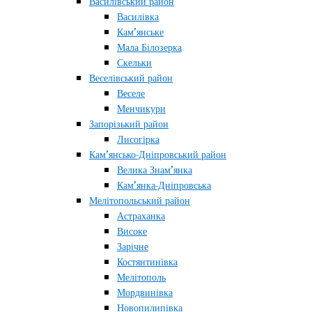
Василівський район
Василівка
Кам’янське
Мала Білозерка
Скельки
Веселівський район
Веселе
Менчикури
Запорізький район
Лисогірка
Кам’янсько-Дніпровський район
Велика Знам’янка
Кам’янка-Дніпровська
Мелітопольський район
Астраханка
Високе
Зарічне
Костянтинівка
Мелітополь
Мордвинівка
Новопилипівка