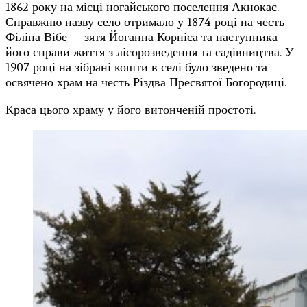
1862 року на місці ногайського поселення Акнокас.
Справжню назву село отримало у 1874 році на честь
Філіпа Вібе — зятя Йоганна Корніса та наступника
його справи життя з лісорозведення та садівництва. У
1907 році на зібрані кошти в селі було зведено та
освячено храм на честь Різдва Пресвятої Богородиці.
Краса цього храму у його витонченій простоті.