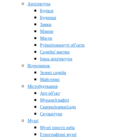
Архітектура
Будівлі
Будинки
Замки
Млини
Мости
Руїни/покинуті об’єкти
Садиби/ маєтки
Інша архітектура
Відпочинок
Зелені садиби
Майстерні
Містобудування
Арт-об’єкт
Мурали/графіті
Сквери/парки/сади
Скульптури
Музеї
Музеї просто неба
Етнографічні музеї