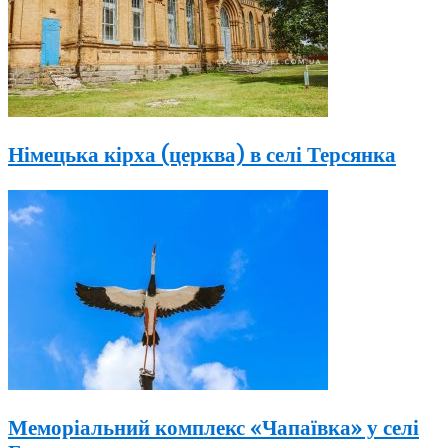
Німецька кірха (церква) в селі Терсянка
Меморіальний комплекс «Чапаївка» у селі