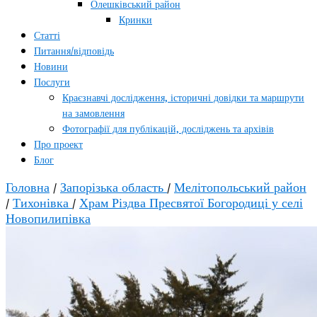
Олешківський район
Кринки
Статті
Питання/відповідь
Новини
Послуги
Краєзнавчі дослідження, історичні довідки та маршрути
на замовлення
Фотографії для публікацій, досліджень та архівів
Про проект
Блог
Головна
/
Запорізька область
/
Мелітопольський район
/
Тихонівка
/
Храм Різдва Пресвятої Богородиці у селі
Новопилипівка