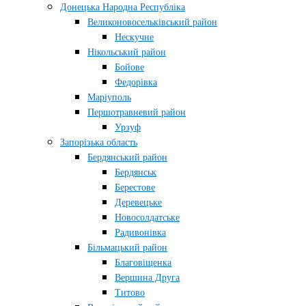
Донецька Народна Республіка
Великоновосельківський район
Нескучне
Нікольський район
Бойове
Федорівка
Маріуполь
Першотравневий район
Урзуф
Запорізька область
Бердянський район
Бердянськ
Берестове
Деревецьке
Новосолдатське
Радивонівка
Більмацький район
Благовіщенка
Вершина Друга
Титово