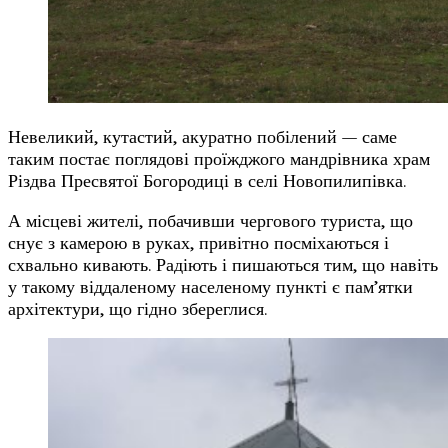
Невеликий, кутастий, акуратно побілений — саме
таким постає поглядові проїжджого мандрівника храм
Різдва Пресвятої Богородиці в селі Новопилипівка.
А місцеві жителі, побачивши чергового туриста, що
снує з камерою в руках, привітно посміхаються і
схвально кивають. Радіють і пишаються тим, що навіть
у такому віддаленому населеному пункті є пам’ятки
архітектури, що гідно збереглися.