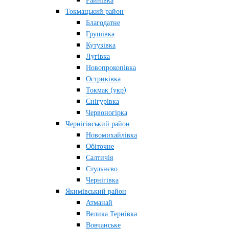
Райнівка
Токмацький район
Благодатне
Грушівка
Кутузівка
Лугівка
Новопрокопівка
Остриківка
Токмак (укр)
Снігурівка
Червоногірка
Чернігівський район
Новомихайлівка
Обіточне
Салтичія
Стульнєво
Чернігівка
Якимівський район
Атманай
Велика Тернівка
Вовчанське