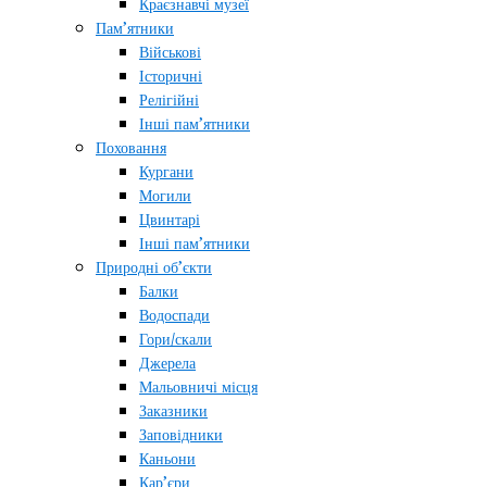
Краєзнавчі музеї
Пам’ятники
Військові
Історичні
Релігійні
Інші пам’ятники
Поховання
Кургани
Могили
Цвинтарі
Інші пам’ятники
Природні об’єкти
Балки
Водоспади
Гори/скали
Джерела
Мальовничі місця
Заказники
Заповідники
Каньони
Кар’єри