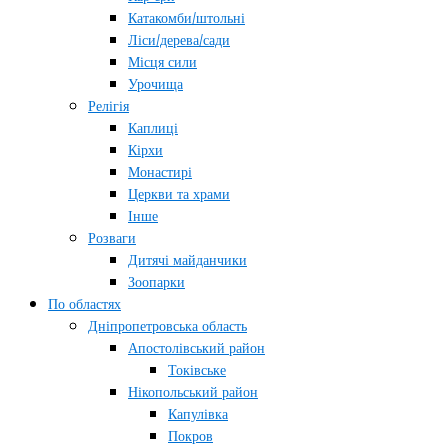
Катакомби/штольні
Ліси/дерева/сади
Місця сили
Урочища
Релігія
Каплиці
Кірхи
Монастирі
Церкви та храми
Інше
Розваги
Дитячі майданчики
Зоопарки
По областях
Дніпропетровська область
Апостолівський район
Токівське
Нікопольський район
Капулівка
Покров