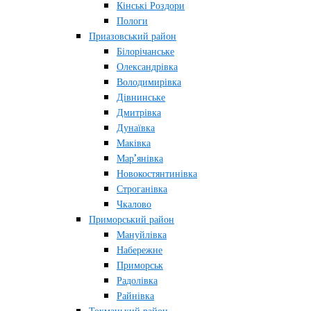
Кінські Роздори
Пологи
Приазовський район
Білорічанське
Олександрівка
Володимирівка
Дівнинське
Дмитрівка
Дунаївка
Маківка
Мар’янівка
Новокостянтинівка
Строганівка
Чкалово
Приморський район
Мануйлівка
Набережне
Приморськ
Радолівка
Райнівка