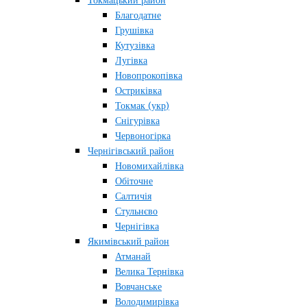
Токмацький район
Благодатне
Грушівка
Кутузівка
Лугівка
Новопрокопівка
Остриківка
Токмак (укр)
Снігурівка
Червоногірка
Чернігівський район
Новомихайлівка
Обіточне
Салтичія
Стульнєво
Чернігівка
Якимівський район
Атманай
Велика Тернівка
Вовчанське
Володимирівка