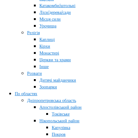
Катакомби/штольні
Ліси/дерева/сади
Місця сили
Урочища
Релігія
Каплиці
Кірхи
Монастирі
Церкви та храми
Інше
Розваги
Дитячі майданчики
Зоопарки
По областях
Дніпропетровська область
Апостолівський район
Токівське
Нікопольський район
Капулівка
Покров