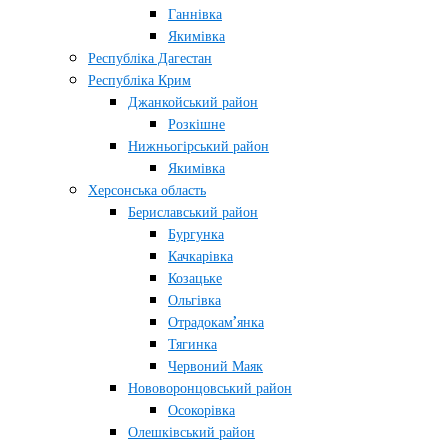
Ганнівка
Якимівка
Республіка Дагестан
Республіка Крим
Джанкойський район
Розкішне
Нижньогірський район
Якимівка
Херсонська область
Бериславський район
Бургунка
Качкарівка
Козацьке
Ольгівка
Отрадокам’янка
Тягинка
Червоний Маяк
Нововоронцовський район
Осокорівка
Олешківський район