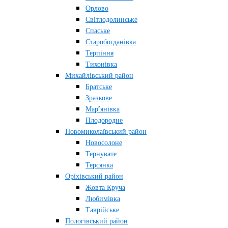
Орлово
Світлодолинське
Спаське
Старобогданівка
Терпіння
Тихонівка
Михайлівський район
Братське
Зразкове
Мар’янівка
Плодородне
Новомиколаївський район
Новосолоне
Тернувате
Терсянка
Оріхівський район
Жовта Круча
Любимівка
Таврійське
Пологівський район