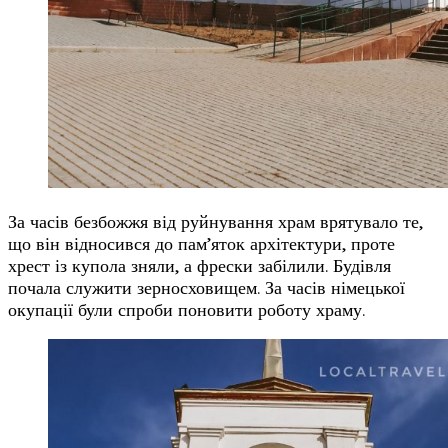
За часів безбожжя від руйнування храм врятувало те,
що він відносився до пам’яток архітектури, проте
хрест із купола зняли, а фрески забілили. Будівля
почала служити зерносховищем. За часів німецької
окупації були спроби поновити роботу храму.