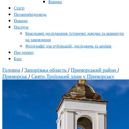
Кринки
Статті
Питання/відповідь
Новини
Послуги
Краєзнавчі дослідження, історичні довідки та маршрути
на замовлення
Фотографії для публікацій, досліджень та архівів
Про проект
Блог
Головна
/
Запорізька область
/
Приморський район
/
Приморськ
/
Свято-Троїцький храм у Приморську