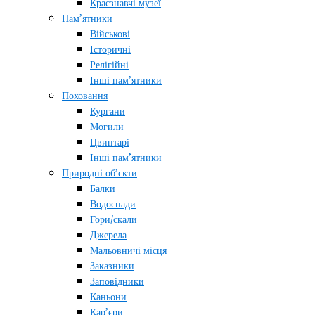
Краєзнавчі музеї
Пам’ятники
Військові
Історичні
Релігійні
Інші пам’ятники
Поховання
Кургани
Могили
Цвинтарі
Інші пам’ятники
Природні об’єкти
Балки
Водоспади
Гори/скали
Джерела
Мальовничі місця
Заказники
Заповідники
Каньони
Кар’єри