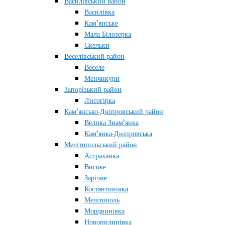
Василівський район
Василівка
Кам’янське
Мала Білозерка
Скельки
Веселівський район
Веселе
Менчикури
Запорізький район
Лисогірка
Кам’янсько-Дніпровський район
Велика Знам’янка
Кам’янка-Дніпровська
Мелітопольський район
Астраханка
Високе
Зарічне
Костянтинівка
Мелітополь
Мордвинівка
Новопилипівка