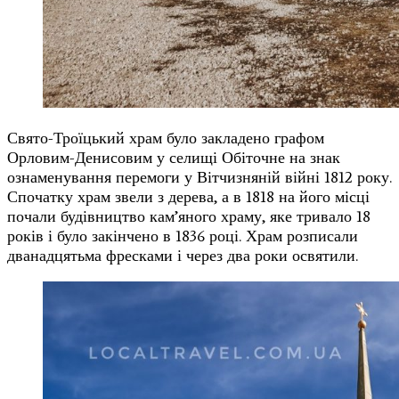
Свято-Троїцький храм було закладено графом
Орловим-Денисовим у селищі Обіточне на знак
ознаменування перемоги у Вітчизняній війні 1812 року.
Спочатку храм звели з дерева, а в 1818 на його місці
почали будівництво кам’яного храму, яке тривало 18
років і було закінчено в 1836 році. Храм розписали
дванадцятьма фресками і через два роки освятили.