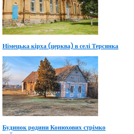
Німецька кірха (церква) в селі Терсянка
Будинок родини Конюхових стрімко