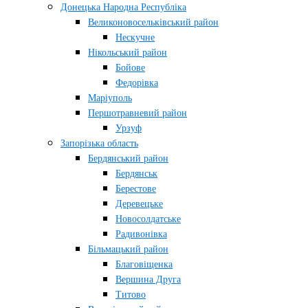
Донецька Народна Республіка
Великоновосельківський район
Нескучне
Нікольський район
Бойове
Федорівка
Маріуполь
Першотравневий район
Урзуф
Запорізька область
Бердянський район
Бердянськ
Берестове
Деревецьке
Новосолдатське
Радивонівка
Більмацький район
Благовіщенка
Вершина Друга
Титово