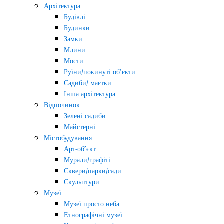
Архітектура
Будівлі
Будинки
Замки
Млини
Мости
Руїни/покинуті об’єкти
Садиби/ маєтки
Інша архітектура
Відпочинок
Зелені садиби
Майстерні
Містобудування
Арт-об’єкт
Мурали/графіті
Сквери/парки/сади
Скульптури
Музеї
Музеї просто неба
Етнографічні музеї