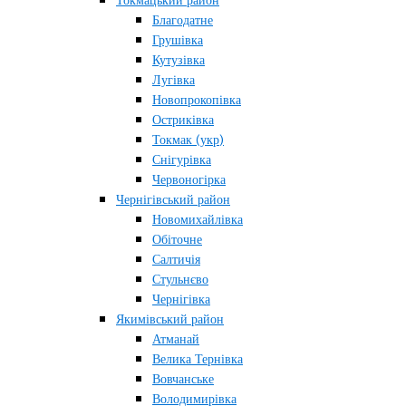
Токмацький район
Благодатне
Грушівка
Кутузівка
Лугівка
Новопрокопівка
Остриківка
Токмак (укр)
Снігурівка
Червоногірка
Чернігівський район
Новомихайлівка
Обіточне
Салтичія
Стульнєво
Чернігівка
Якимівський район
Атманай
Велика Тернівка
Вовчанське
Володимирівка