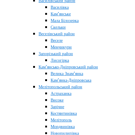
Василівський район
Василівка
Кам’янське
Мала Білозерка
Скельки
Веселівський район
Веселе
Менчикури
Запорізький район
Лисогірка
Кам’янсько-Дніпровський район
Велика Знам’янка
Кам’янка-Дніпровська
Мелітопольський район
Астраханка
Високе
Зарічне
Костянтинівка
Мелітополь
Мордвинівка
Новопилипівка