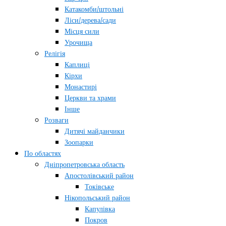
Катакомби/штольні
Ліси/дерева/сади
Місця сили
Урочища
Релігія
Каплиці
Кірхи
Монастирі
Церкви та храми
Інше
Розваги
Дитячі майданчики
Зоопарки
По областях
Дніпропетровська область
Апостолівський район
Токівське
Нікопольський район
Капулівка
Покров