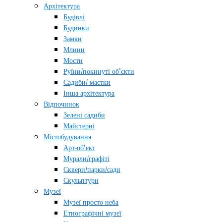
Архітектура
Будівлі
Будинки
Замки
Млини
Мости
Руїни/покинуті об’єкти
Садиби/ маєтки
Інша архітектура
Відпочинок
Зелені садиби
Майстерні
Містобудування
Арт-об’єкт
Мурали/графіті
Сквери/парки/сади
Скульптури
Музеї
Музеї просто неба
Етнографічні музеї