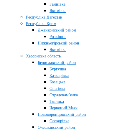
Ганнівка
Якимівка
Республіка Дагестан
Республіка Крим
Джанкойський район
Розкішне
Нижньогірський район
Якимівка
Херсонська область
Бериславський район
Бургунка
Качкарівка
Козацьке
Ольгівка
Отрадокам’янка
Тягинка
Червоний Маяк
Нововоронцовський район
Осокорівка
Олешківський район