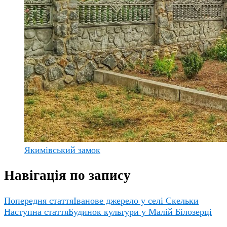
Якимівський замок
Навігація по запису
Попередня стаття
Іванове джерело у селі Скельки
Наступна стаття
Будинок культури у Малій Білозерці