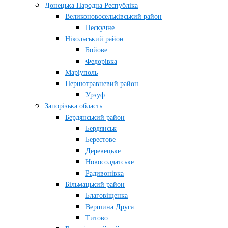
Донецька Народна Республіка
Великоновосельківський район
Нескучне
Нікольський район
Бойове
Федорівка
Маріуполь
Першотравневий район
Урзуф
Запорізька область
Бердянський район
Бердянськ
Берестове
Деревецьке
Новосолдатське
Радивонівка
Більмацький район
Благовіщенка
Вершина Друга
Титово