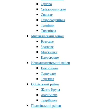
Орлово
Світлодолинське
Спаське
Старобогданівка
Терпіння
Тихонівка
Михайлівський район
Братське
Зразкове
Мар’янівка
Плодородне
Новомиколаївський район
Новосолоне
Тернувате
Терсянка
Оріхівський район
Жовта Круча
Любимівка
Таврійське
Пологівський район