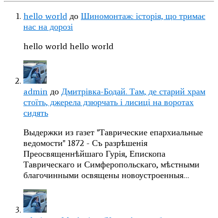
hello world
до
Шиномонтаж: історія, що тримає
нас на дорозі
hello world hello world
admin
до
Дмитрівка-Бодай. Там, де старий храм
стоїть, джерела дзюрчать і лисиці на воротах
сидять
Выдержки из газет "Таврические епархиальные
ведомости" 1872 - Съ разрѣшенія
Преосвященнѣйшаго Гурія, Епископа
Таврическаго и Симферопольскаго, мѣстными
благочинными освящены новоустроенныя…