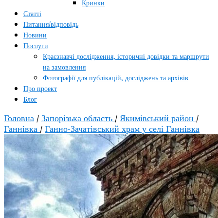
Кринки
Статті
Питання/відповідь
Новини
Послуги
Краєзнавчі дослідження, історичні довідки та маршрути
на замовлення
Фотографії для публікацій, досліджень та архівів
Про проект
Блог
Головна
/
Запорізька область
/
Якимівський район
/
Ганнівка
/
Ганно-Зачатівський храм у селі Ганнівка