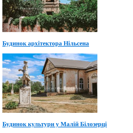
Будинок архітектора Нільсена
Будинок культури у Малій Білозерці