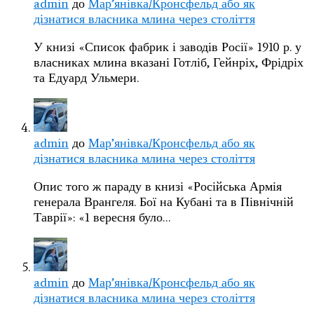
admin
до
Мар’янівка/Кронсфельд або як
дізнатися власника млина через століття
У книзі «Список фабрик і заводів Росії» 1910 р. у
власниках млина вказані Готліб, Гейнріх, Фрідріх
та Едуард Ульмери.
admin
до
Мар’янівка/Кронсфельд або як
дізнатися власника млина через століття
Опис того ж параду в книзі «Російська Армія
генерала Врангеля. Бої на Кубані та в Північній
Таврії»: «1 вересня було…
admin
до
Мар’янівка/Кронсфельд або як
дізнатися власника млина через століття