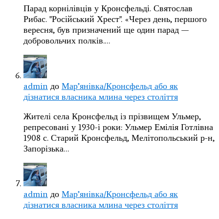
Парад корнілівців у Кронсфельді. Святослав
Рибас. "Російський Хрест". «Через день, першого
вересня, був призначений ще один парад —
добровольчих полків.…
admin
до
Мар’янівка/Кронсфельд або як
дізнатися власника млина через століття
Жителі села Кронсфельд із прізвищем Ульмер,
репресовані у 1930-і роки: Ульмер Емілія Готлівна
1908 с. Старий Кронсфельд, Мелітопольський р-н,
Запорізька…
admin
до
Мар’янівка/Кронсфельд або як
дізнатися власника млина через століття