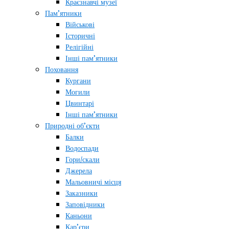
Краєзнавчі музеї
Пам’ятники
Військові
Історичні
Релігійні
Інші пам’ятники
Поховання
Кургани
Могили
Цвинтарі
Інші пам’ятники
Природні об’єкти
Балки
Водоспади
Гори/скали
Джерела
Мальовничі місця
Заказники
Заповідники
Каньони
Кар’єри