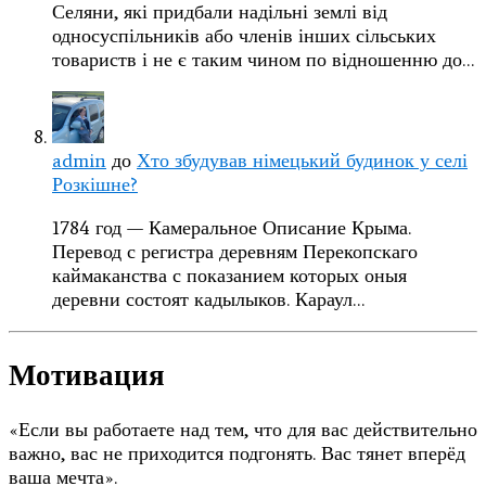
Селяни, які придбали надільні землі від
односуспільників або членів інших сільських
товариств і не є таким чином по відношенню до…
admin
до
Хто збудував німецький будинок у селі
Розкішне?
1784 год — Камеральное Описание Крыма.
Перевод с регистра деревням Перекопскаго
каймаканства с показанием которых оныя
деревни состоят кадылыков. Караул…
Мотивация
«Если вы работаете над тем, что для вас действительно
важно, вас не приходится подгонять. Вас тянет вперёд
ваша мечта».