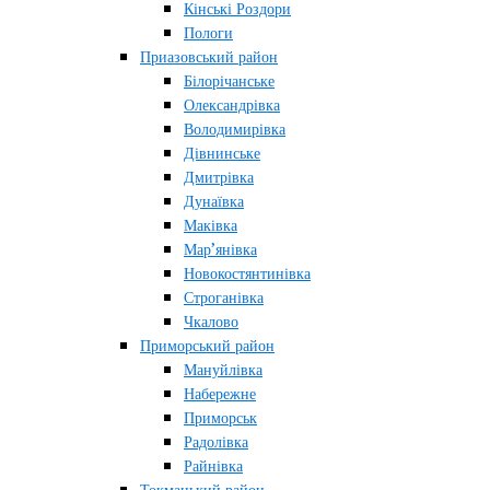
Кінські Роздори
Пологи
Приазовський район
Білорічанське
Олександрівка
Володимирівка
Дівнинське
Дмитрівка
Дунаївка
Маківка
Мар’янівка
Новокостянтинівка
Строганівка
Чкалово
Приморський район
Мануйлівка
Набережне
Приморськ
Радолівка
Райнівка