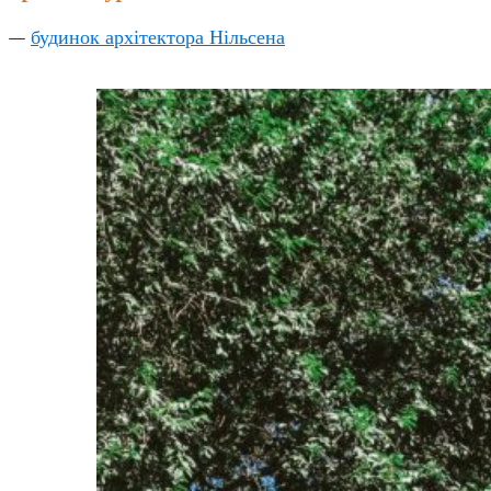
—
будинок архітектора Нільсена