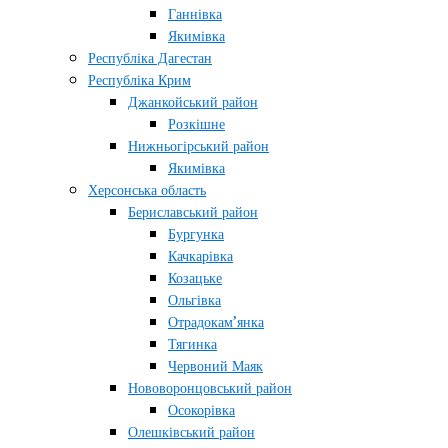
Ганнівка
Якимівка
Республіка Дагестан
Республіка Крим
Джанкойський район
Розкішне
Нижньогірський район
Якимівка
Херсонська область
Бериславський район
Бургунка
Качкарівка
Козацьке
Ольгівка
Отрадокам’янка
Тягинка
Червоний Маяк
Нововоронцовський район
Осокорівка
Олешківський район