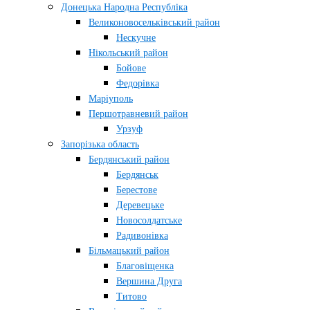
Донецька Народна Республіка
Великоновосельківський район
Нескучне
Нікольський район
Бойове
Федорівка
Маріуполь
Першотравневий район
Урзуф
Запорізька область
Бердянський район
Бердянськ
Берестове
Деревецьке
Новосолдатське
Радивонівка
Більмацький район
Благовіщенка
Вершина Друга
Титово