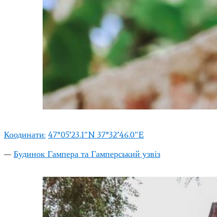
Коодинати:
47°05’23.1″N 37°32’46.0″E
—
Будинок Гампера та Гамперський узвіз