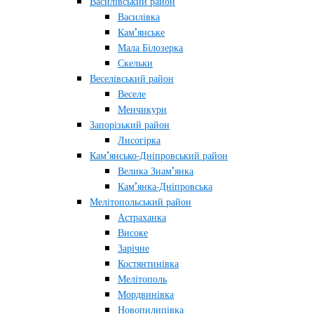
Василівський район
Василівка
Кам’янське
Мала Білозерка
Скельки
Веселівський район
Веселе
Менчикури
Запорізький район
Лисогірка
Кам’янсько-Дніпровський район
Велика Знам’янка
Кам’янка-Дніпровська
Мелітопольський район
Астраханка
Високе
Зарічне
Костянтинівка
Мелітополь
Мордвинівка
Новопилипівка