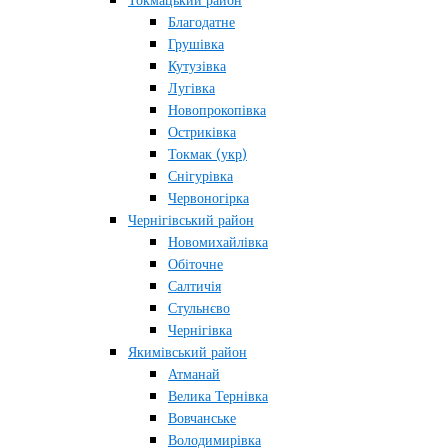
Токмацький район
Благодатне
Грушівка
Кутузівка
Лугівка
Новопрокопівка
Остриківка
Токмак (укр)
Снігурівка
Червоногірка
Чернігівський район
Новомихайлівка
Обіточне
Салтичія
Стульнєво
Чернігівка
Якимівський район
Атманай
Велика Тернівка
Вовчанське
Володимирівка