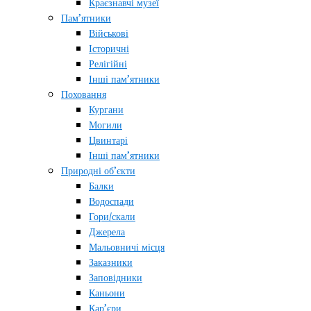
Краєзнавчі музеї
Пам’ятники
Військові
Історичні
Релігійні
Інші пам’ятники
Поховання
Кургани
Могили
Цвинтарі
Інші пам’ятники
Природні об’єкти
Балки
Водоспади
Гори/скали
Джерела
Мальовничі місця
Заказники
Заповідники
Каньони
Кар’єри