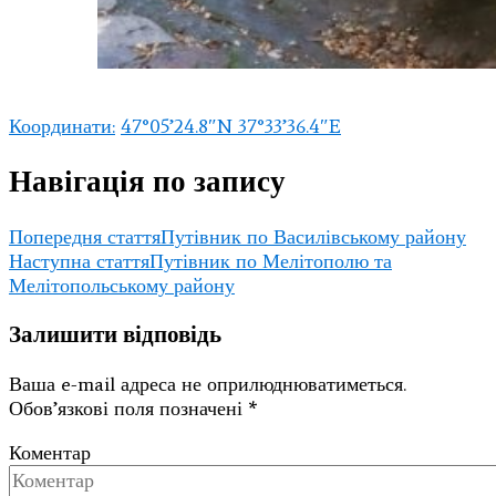
Координати:
47°05’24.8″N 37°33’36.4″E
Навігація по запису
Попередня стаття
Путівник по Василівському району
Наступна стаття
Путівник по Мелітополю та
Мелітопольському району
Залишити відповідь
Ваша e-mail адреса не оприлюднюватиметься.
Обов’язкові поля позначені
*
Коментар