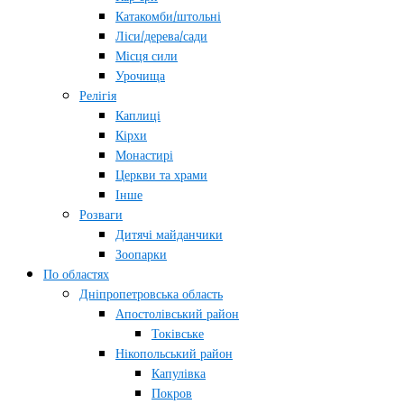
Катакомби/штольні
Ліси/дерева/сади
Місця сили
Урочища
Релігія
Каплиці
Кірхи
Монастирі
Церкви та храми
Інше
Розваги
Дитячі майданчики
Зоопарки
По областях
Дніпропетровська область
Апостолівський район
Токівське
Нікопольський район
Капулівка
Покров