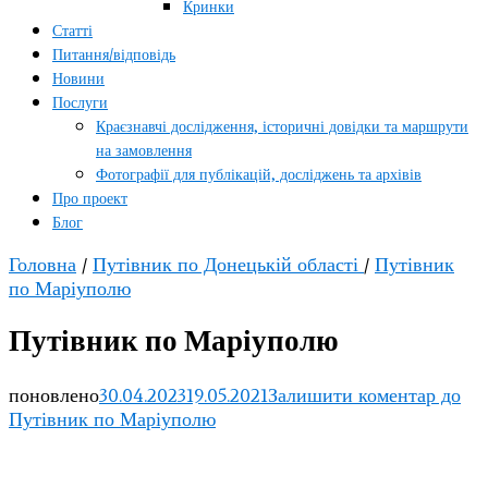
Кринки
Статті
Питання/відповідь
Новини
Послуги
Краєзнавчі дослідження, історичні довідки та маршрути
на замовлення
Фотографії для публікацій, досліджень та архівів
Про проект
Блог
Головна
/
Путівник по Донецькій області
/
Путівник
по Маріуполю
Путівник по Маріуполю
поновлено
30.04.2023
19.05.2021
Залишити коментар
до
Путівник по Маріуполю