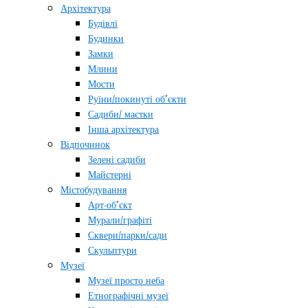
Архітектура
Будівлі
Будинки
Замки
Млини
Мости
Руїни/покинуті об’єкти
Садиби/ маєтки
Інша архітектура
Відпочинок
Зелені садиби
Майстерні
Містобудування
Арт-об’єкт
Мурали/графіті
Сквери/парки/сади
Скульптури
Музеї
Музеї просто неба
Етнографічні музеї