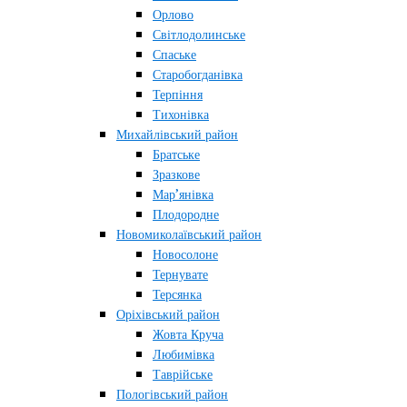
Орлово
Світлодолинське
Спаське
Старобогданівка
Терпіння
Тихонівка
Михайлівський район
Братське
Зразкове
Мар’янівка
Плодородне
Новомиколаївський район
Новосолоне
Тернувате
Терсянка
Оріхівський район
Жовта Круча
Любимівка
Таврійське
Пологівський район