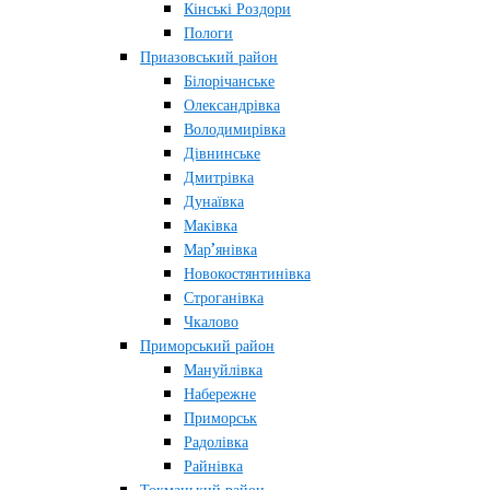
Кінські Роздори
Пологи
Приазовський район
Білорічанське
Олександрівка
Володимирівка
Дівнинське
Дмитрівка
Дунаївка
Маківка
Мар’янівка
Новокостянтинівка
Строганівка
Чкалово
Приморський район
Мануйлівка
Набережне
Приморськ
Радолівка
Райнівка