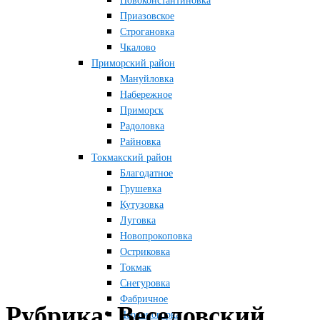
Новоконстантиновка
Приазовское
Строгановка
Чкалово
Приморский район
Мануйловка
Набережное
Приморск
Радоловка
Райновка
Токмакский район
Благодатное
Грушевка
Кутузовка
Луговка
Новопрокоповка
Остриковка
Токмак
Снегуровка
Фабричное
Рубрика:
Веселовский
Червоногорка