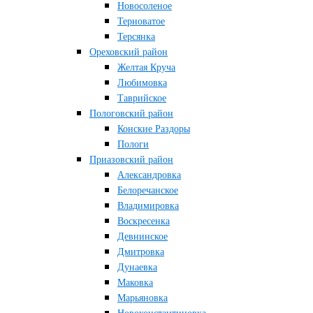
Новосоленое
Терноватое
Терсянка
Ореховский район
Желтая Круча
Любимовка
Таврийское
Пологовский район
Конские Раздоры
Пологи
Приазовский район
Александровка
Белоречанское
Владимировка
Воскресенка
Девнинское
Дмитровка
Дунаевка
Маковка
Марьяновка