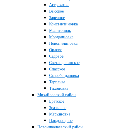
Астраханка
Высокое
Заречное
Константиновка
Мелитополь
Мордвиновка
Новопилиповка
Орлово
Садовое
Светлодолинское
Спасское
Старобогдановка
Терпенье
Тихоновка
Михайловский район
Братское
Зразковое
Марьяновка
Плодородное
Новониколаевский район