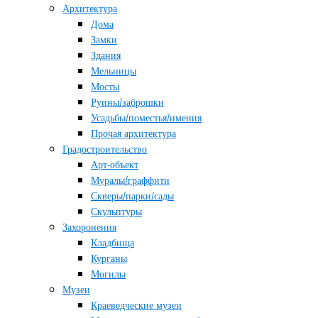
Архитектура
Дома
Замки
Здания
Мельницы
Мосты
Руины/заброшки
Усадьбы/поместья/имения
Прочая архитектура
Градостроительство
Арт-объект
Муралы/граффити
Скверы/парки/сады
Скульптуры
Захоронения
Кладбища
Курганы
Могилы
Музеи
Краеведческие музеи