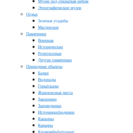
Музеи под открытым небом
Этнографические музеи
Отдых
Зеленые усадьбы
Мастерские
Памятники
Военные
Исторические
Религиозные
Другие памятники
Природные объекты
Балки
Водопады
Горы/скалы
Живописные места
Заказники
Заповедники
Источники/родники
Каньоны
Карьеры
Катакомбы/штольни