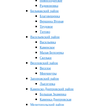
Новосолдатское
Радивоновка
Бильмакский район
Благовещенка
Вершина Вторая
Трудовое
Титово
Васильевский район
Васильевка
Каменское
Малая Белозерка
Скельки
Веселовский район
Веселое
Менчикуры
Запорожский район
Лысогорка
Каменско-Днепровский район
Большая Знаменка
Каменка-Днепровская
Мелитопольский район