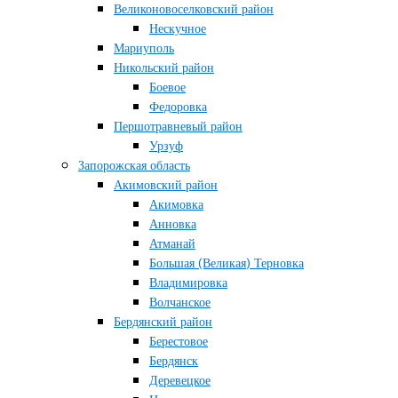
Великоновоселковский район
Нескучное
Мариуполь
Никольский район
Боевое
Федоровка
Першотравневый район
Урзуф
Запорожская область
Акимовский район
Акимовка
Анновка
Атманай
Большая (Великая) Терновка
Владимировка
Волчанское
Бердянский район
Берестовое
Бердянск
Деревецкое