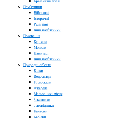
Краєзнавчі музеї
Пам’ятники
Військові
Історичні
Релігійні
Інші пам’ятники
Поховання
Кургани
Могили
Цвинтарі
Інші пам’ятники
Природні об’єкти
Балки
Водоспади
Гори/скали
Джерела
Мальовничі місця
Заказники
Заповідники
Каньони
Кар’єри