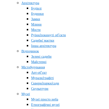
Архітектура
Будівлі
Будинки
Замки
Млини
Мости
Руїни/покинуті об’єкти
Садиби/ маєтки
Інша архітектура
Відпочинок
Зелені садиби
Майстерні
Містобудування
Арт-об’єкт
Мурали/графіті
Сквери/парки/сади
Скульптури
Музеї
Музеї просто неба
Етнографічні музеї