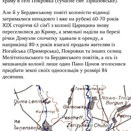
храму в селі Покровка (сучасне смт. Приазовське).
Але й у Бердянському повіті колоністи-відинці
затрималися ненадовго і вже на рубежі 60-70 років
XIX сторіччя 63 сім’ї з колонії Царицина знову
переселилися до Криму, а земельні наділи на березі
річки Домузли спочатку здавали в оренду, а
наприкінці 80-х років взагалі продали жителям із
Ногайська (Приморська), Покровки та інших селищ
Мелітопольського та Бердянського повітів, а ось із
мешканців колонії лише один Пано Цонов зголосився
придбати землі своїх односельців у розмірі 84
десятини.