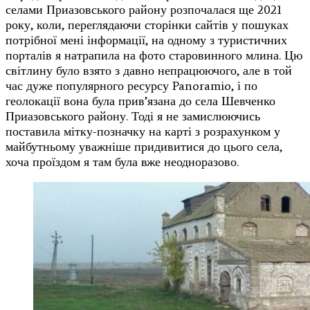
селами Приазовського району розпочалася ще 2021
року, коли, переглядаючи сторінки сайтів у пошуках
потрібної мені інформації, на одному з туристичних
порталів я натрапила на фото старовинного млина. Цю
світлину було взято з давно непрацюючого, але в той
час дуже популярного ресурсу Panoramio, і по
геолокації вона була прив’язана до села Шевченко
Приазовського району. Тоді я не замислюючись
поставила мітку-позначку на карті з розрахунком у
майбутньому уважніше придивитися до цього села,
хоча проїздом я там була вже неодноразово.