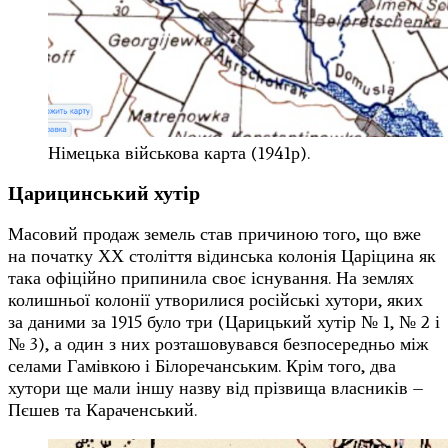
Німецька військова карта (1941р).
Царицинський хутір
Масовий продаж земель став причиною того, що вже
на початку ХХ століття відинська колонія Царіцина як
така офіційно припинила своє існування. На землях
колишньої колонії утворилися російські хутори, яких
за даними за 1915 було три (Царицький хутір № 1, № 2 і
№ 3), а один з них розташовувався безпосередньо між
селами Гамівкою і Білоречанським. Крім того, два
хутори ще мали іншу назву від прізвища власників –
Пєшев та Караченський.