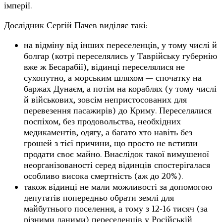
імперії.
Дослідник Сергій Пачев виділяє такі:
на відміну від інших переселенців, у тому числі й
болгар (котрі переселялись у Таврійську губернію
вже ж Бесарабії), відинці переселялися не
сухопутно, а морським шляхом — спочатку на
баржах Дунаєм, а потім на кораблях (у тому числі
й військових, зовсім непристосованих для
перевезення пасажирів) до Криму. Переселялися
поспіхом, без продовольства, необхідних
медикаментів, одягу, а багато хто навіть без
грошей з тієї причини, що просто не встигли
продати своє майно. Внаслідок такої вимушеної
неорганізованості серед відинців спостерігалася
особливо висока смертність (аж до 20%).
також відинці не мали можливості за допомогою
депутатів попередньо обрати землі для
майбутнього поселення, а тому з 12-16 тисяч (за
різними даними) переселенців у Російській