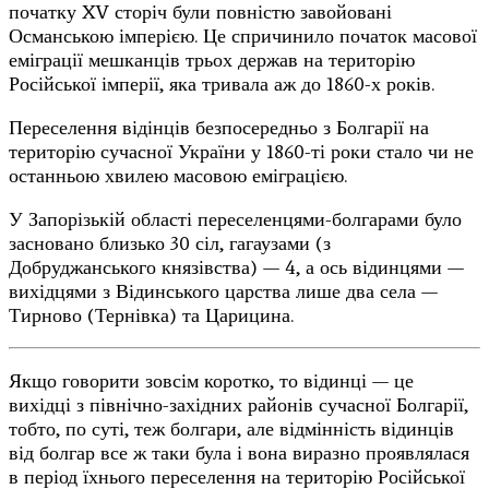
початку XV сторіч були повністю завойовані
Османською імперією. Це спричинило початок масової
еміграції мешканців трьох держав на територію
Російської імперії, яка тривала аж до 1860-х років.
Переселення відінців безпосередньо з Болгарії на
територію сучасної України у 1860-ті роки стало чи не
останньою хвилею масовою еміграцією.
У Запорізькій області переселенцями-болгарами було
засновано близько 30 сіл, гагаузами (з
Добруджанського князівства) — 4, а ось відинцями —
вихідцями з Відинського царства лише два села —
Тирново (Тернівка) та Царицина.
Якщо говорити зовсім коротко, то відинці — це
вихідці з північно-західних районів сучасної Болгарії,
тобто, по суті, теж болгари, але відмінність відинців
від болгар все ж таки була і вона виразно проявлялася
в період їхнього переселення на територію Російської