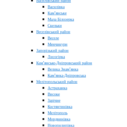
Василівський район
Василівка
Кам’янське
Мала Білозерка
Скельки
Веселівський район
Веселе
Менчикури
Запорізький район
Лисогірка
Кам’янсько-Дніпровський район
Велика Знам’янка
Кам’янка-Дніпровська
Мелітопольський район
Астраханка
Високе
Зарічне
Костянтинівка
Мелітополь
Мордвинівка
Новопилипівка