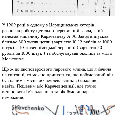
У 1909 році в одному з Царицинських хуторів
розпочав роботу цегельно-черепичний завод, який
належав міщанину Карачевцеву А. А. Завод випускав
близько 300 тисяч цегли (вартістю 10-12 рублів за 1000
штук) і 110 тисяч німецької черепиці (вартістю 20
рублів за 1000 штук ) та обслуговував околиці та місто
Мелітополь.
Що ж до двоповерхового парового млина, що я бачила
на світлині, то можно припустити, що побудований він
був одним з місцевих землевласників (можливо,
навіть, Пєшевим або Карачевцевим), але точно
встановити ім’я власника та рік будови наразі
неможливо.