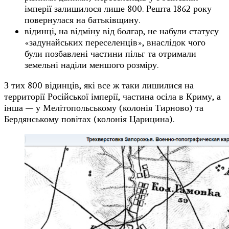
імперії залишилося лише 800. Решта 1862 року
повернулася на батьківщину.
відинці, на відміну від болгар, не набули статусу
«задунайських переселенців», внаслідок чого
були позбавлені частини пільг та отримали
земельні наділи меншого розміру.
З тих 800 відинців, які все ж таки лишилися на
территорії Російської імперії, частина осіла в Криму, а
інша — у Мелітопольському (колонія Тирново) та
Бердянському повітах (колонія Царицина).