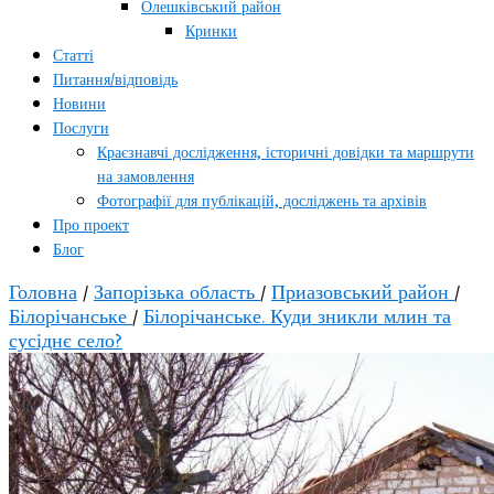
Олешківський район
Кринки
Статті
Питання/відповідь
Новини
Послуги
Краєзнавчі дослідження, історичні довідки та маршрути
на замовлення
Фотографії для публікацій, досліджень та архівів
Про проект
Блог
Головна
/
Запорізька область
/
Приазовський район
/
Білорічанське
/
Білорічанське. Куди зникли млин та
сусіднє село?