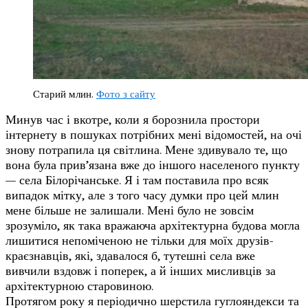
Старий млин.
Фото з сайту
Минув час і вкотре, коли я борознила простори
інтернету в пошуках потрібних мені відомостей, на очі
знову потрапила ця світлина. Мене здивувало те, що
вона була прив’язана вже до іншого населеного пункту
— села Білорічанське. Я і там поставила про всяк
випадок мітку, але з того часу думки про цей млин
мене більше не залишали. Мені було не зовсім
зрозуміло, як така вражаюча архітектурна будова могла
лишитися непоміченою не тільки для моїх друзів-
краєзнавців, які, здавалося б, тутешні села вже
вивчили вздовж і поперек, а й інших мисливців за
архітектурною старовиною.
Протягом року я періодично шерстила гуглояндекси та