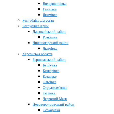
Володимирівка
Ганнівка
Якимівка
Республіка Дагестан
Республіка Крим
Джанкойський район
Розкішне
Нижньогірський район
Якимівка
Херсонська область
Бериславський район
Бургунка
Качкарівка
Козацьке
Ольгівка
Отрадокам’янка
Тягинка
Червоний Маяк
Нововоронцовський район
Осокорівка