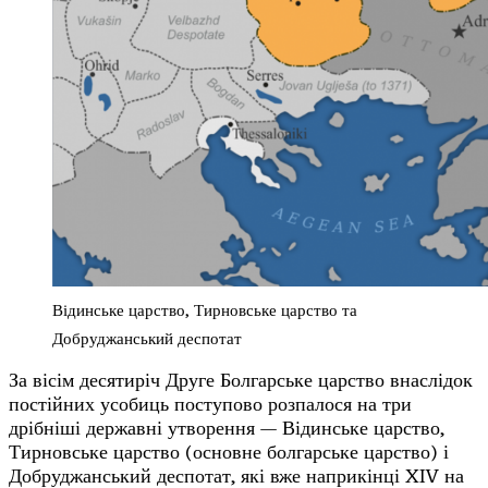
Відинське царство, Тирновське царство та
Добруджанський деспотат
За вісім десятиріч Друге Болгарське царство внаслідок
постійних усобиць поступово розпалося на три
дрібніші державні утворення — Відинське царство,
Тирновське царство (основне болгарське царство) і
Добруджанський деспотат, які вже наприкінці XIV на