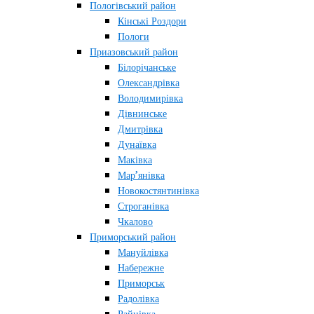
Пологівський район
Кінські Роздори
Пологи
Приазовський район
Білорічанське
Олександрівка
Володимирівка
Дівнинське
Дмитрівка
Дунаївка
Маківка
Мар’янівка
Новокостянтинівка
Строганівка
Чкалово
Приморський район
Мануйлівка
Набережне
Приморськ
Радолівка