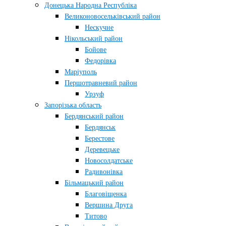
Донецька Народна Республіка
Великоновосельківський район
Нескучне
Нікольський район
Бойове
Федорівка
Маріуполь
Першотравневий район
Урзуф
Запорізька область
Бердянський район
Бердянськ
Берестове
Деревецьке
Новосолдатське
Радивонівка
Більмацький район
Благовіщенка
Вершина Друга
Титово