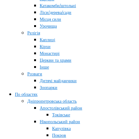
Катакомби/штольні
Ліси/дерева/сади
Місця сили
Урочища
Релігія
Каплиці
Кірхи
Монастирі
Церкви та храми
Інше
Розваги
Дитячі майданчики
Зоопарки
По областях
Дніпропетровська область
Апостолівський район
Токівське
Нікопольський район
Капулівка
Покров