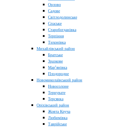
Орлово
Садове
Світлодолинське
Спаське
Старобогданівка
Терпіння
Тихонівка
Михайлівський район
Братське
Зразкове
Мар’янівка
Плодородне
Новомиколаївський район
Новосолоне
Тернувате
Терсянка
Оріхівський район
Жовта Круча
Любимівка
Таврійське