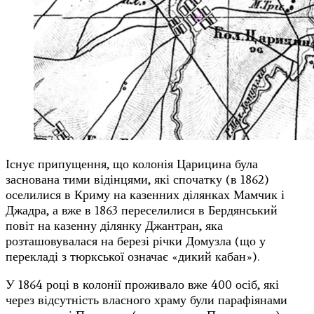
Існує припущення, що колонія Царицина була
заснована тими відінцями, які спочатку (в 1862)
оселилися в Криму на казенних ділянках Мамчик і
Джадра, а вже в 1863 переселилися в Бердянський
повіт на казенну ділянку Джантран, яка
розташовувалася на березі річки Домузла (що у
перекладі з тюркської означає «дикий кабан»).
У 1864 році в колонії проживало вже 400 осіб, які
через відсутність власного храму були парафіянами