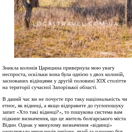
Зникла колонія Царицина привернула мою увагу
неспроста, оскільки вона була однією з двох колоній,
заснованих відінцями у другій половині XIX століття
на території сучасної Запорізької області.
В даний час ви не почуєте про таку національність чи
етнос, як відинці, а якщо відправите до гуглопошуку
запит «Хто такі відинці?», то пошукова система вам
підкине визначення, що це житель болгарського міста
Відин. Однак у минулому визначення «відинці»
охоплювало мешканців регіону, який за площею був