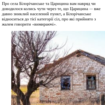
Про села Білорічанське та Царицина вам навряд чи
доводилося колись чути через те, що Царицина — вже
давно зниклий населений пункт, а Білорічанське
відноситься до тієї категорії сіл, про які прийнято з
жалем говорити «вимираючі».