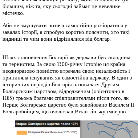
більшим, ніж та, яку сьогодні займає це невелике
містечко.
Аби не змушувати читача самостійно розбиратися у
завалах історії, я спробую коротко пояснити, хто такі
видинці та чим вони відрізнялися від болгар.
Шлях становлення Болгарії як держави був складним
та тернистим. За свою 1300-річну історію ця країна
неодноразово повністю втрачала свою незалежність і
припиняла існування як самостійна державу. В один з
історичних періодів Болгарія називалася Другим
Болгарським царством, відродженим (орієнтовно в
1185) трьома братами співправителями після того, як
Перше Болгарське царство було завойовано Василем II
Болгаробойцем, що очолював Візантійську імперію.