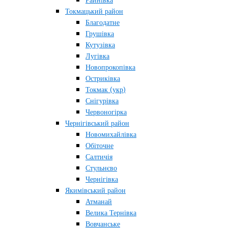
Райнівка
Токмацький район
Благодатне
Грушівка
Кутузівка
Лугівка
Новопрокопівка
Остриківка
Токмак (укр)
Снігурівка
Червоногірка
Чернігівський район
Новомихайлівка
Обіточне
Салтичія
Стульнєво
Чернігівка
Якимівський район
Атманай
Велика Тернівка
Вовчанське