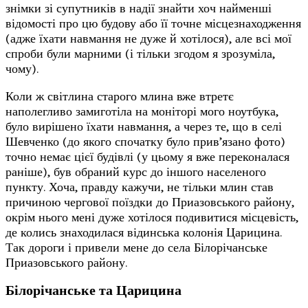
знімки зі супутників в надії знайти хоч найменші
відомості про цю будову або її точне місцезнаходження
(адже їхати навмання не дуже й хотілося), але всі мої
спроби були марними (і тільки згодом я зрозуміла,
чому).
Коли ж світлина старого млина вже втретє
наполегливо замиготіла на моніторі мого ноутбука,
було вирішено їхати навмання, а через те, що в селі
Шевченко (до якого спочатку було прив’язано фото)
точно немає цієї будівлі (у цьому я вже переконалася
раніше), був обраний курс до іншого населеного
пункту. Хоча, правду кажучи, не тільки млин став
причиною чергової поїздки до Приазовського району,
окрім нього мені дуже хотілося подивитися місцевість,
де колись знаходилася відинська колонія Царицина.
Так дороги і привели мене до села Білорічанське
Приазовського району.
Білорічанське та Царицина