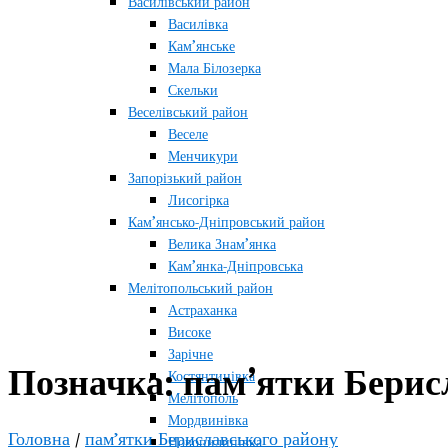
Василівський район
Василівка
Кам’янське
Мала Білозерка
Скельки
Веселівський район
Веселе
Менчикури
Запорізький район
Лисогірка
Кам’янсько-Дніпровський район
Велика Знам’янка
Кам’янка-Дніпровська
Мелітопольський район
Астраханка
Високе
Зарічне
Позначка:
пам’ятки Берис
Костянтинівка
Мелітополь
Мордвинівка
Головна
/
пам’ятки Бериславського району
Новопилипівка