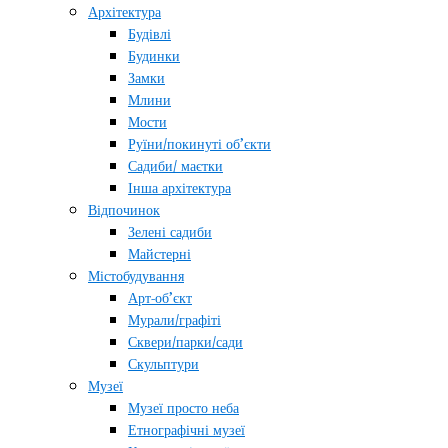
Архітектура
Будівлі
Будинки
Замки
Млини
Мости
Руїни/покинуті об’єкти
Садиби/ маєтки
Інша архітектура
Відпочинок
Зелені садиби
Майстерні
Містобудування
Арт-об’єкт
Мурали/графіті
Сквери/парки/сади
Скульптури
Музеї
Музеї просто неба
Етнографічні музеї