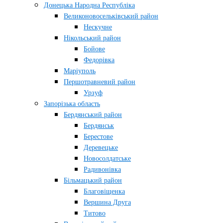
Донецька Народна Республіка
Великоновосельківський район
Нескучне
Нікольський район
Бойове
Федорівка
Маріуполь
Першотравневий район
Урзуф
Запорізька область
Бердянський район
Бердянськ
Берестове
Деревецьке
Новосолдатське
Радивонівка
Більмацький район
Благовіщенка
Вершина Друга
Титово