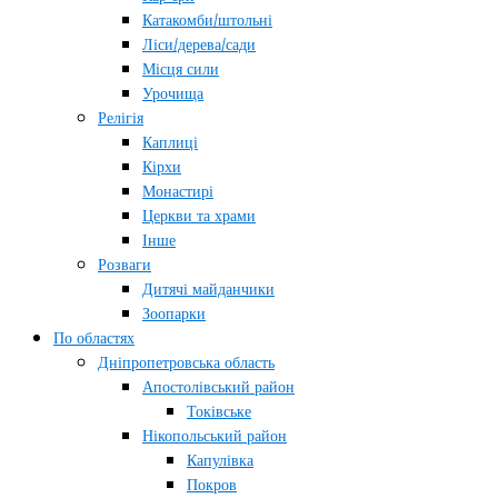
Катакомби/штольні
Ліси/дерева/сади
Місця сили
Урочища
Релігія
Каплиці
Кірхи
Монастирі
Церкви та храми
Інше
Розваги
Дитячі майданчики
Зоопарки
По областях
Дніпропетровська область
Апостолівський район
Токівське
Нікопольський район
Капулівка
Покров