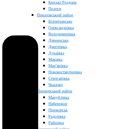
Кінські Роздори
Пологи
Приазовський район
Білорічанське
Олександрівка
Володимирівка
Дівнинське
Дмитрівка
Дунаївка
Маківка
Мар’янівка
Новокостянтинівка
Строганівка
Чкалово
Приморський район
Мануйлівка
Набережне
Приморськ
Радолівка
Райнівка