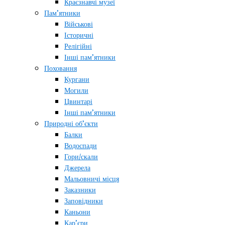
Краєзнавчі музеї
Пам’ятники
Військові
Історичні
Релігійні
Інші пам’ятники
Поховання
Кургани
Могили
Цвинтарі
Інші пам’ятники
Природні об’єкти
Балки
Водоспади
Гори/скали
Джерела
Мальовничі місця
Заказники
Заповідники
Каньони
Кар’єри