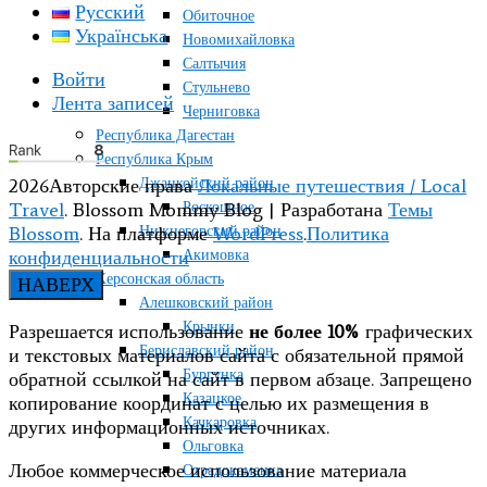
Русский
Обиточное
Українська
Новомихайловка
Салтычия
Войти
Стульнево
Лента записей
Черниговка
Республика Дагестан
Республика Крым
Джанкойский район
2026Авторские права
Локальные путешествия / Local
Роскошное
Travel
.
Blossom Mommy Blog | Разработана
Темы
Нижнегорский район
Blossom
. На платформе
WordPress
.
Политика
Акимовка
конфиденциальности
Херсонская область
НАВЕРХ
Алешковский район
Крынки
Разрешается использование
не более 10%
графических
Бериславский район
и текстовых материалов сайта с обязательной прямой
Бургунка
обратной ссылкой на сайт в первом абзаце. Запрещено
Казацкое
копирование координат с целью их размещения в
Качкаровка
других информационных источниках.
Ольговка
Любое коммерческое использование материала
Отрадокаменка