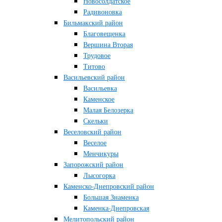
Новосолдатское
Радивоновка
Бильмакский район
Благовещенка
Вершина Вторая
Трудовое
Титово
Васильевский район
Васильевка
Каменское
Малая Белозерка
Скельки
Веселовский район
Веселое
Менчикуры
Запорожский район
Лысогорка
Каменско-Днепровский район
Большая Знаменка
Каменка-Днепровская
Мелитопольский район