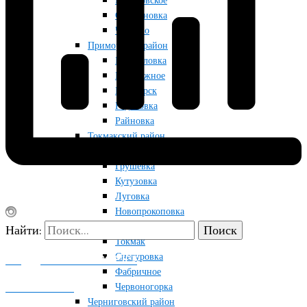
Приазовское
Строгановка
Чкалово
Приморский район
Мануйловка
Набережное
Приморск
Радоловка
Райновка
Токмакский район
Благодатное
Грушевка
Кутузовка
Луговка
Новопрокоповка
Остриковка
Найти:
Токмак
Снегуровка
ПОДДЕРЖАТЬ ПРОЕКТ
Фабричное
КОНТАКТЫ
Червоногорка
Черниговский район