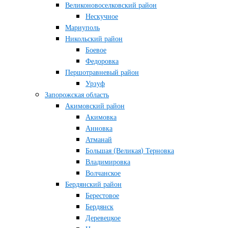
Великоновоселковский район
Нескучное
Мариуполь
Никольский район
Боевое
Федоровка
Першотравневый район
Урзуф
Запорожская область
Акимовский район
Акимовка
Анновка
Атманай
Большая (Великая) Терновка
Владимировка
Волчанское
Бердянский район
Берестовое
Бердянск
Деревецкое