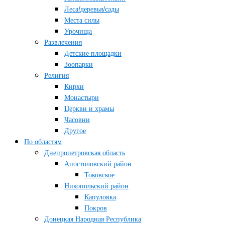
Леса/деревья/сады
Места силы
Урочища
Развлечения
Детские площадки
Зоопарки
Религия
Кирхи
Монастыри
Церкви и храмы
Часовни
Другое
По областям
Днепропетровская область
Апостоловский район
Токовское
Никопольский район
Капуловка
Покров
Донецкая Народная Республика