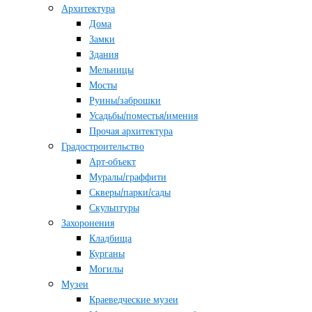
Архитектура
Дома
Замки
Здания
Мельницы
Мосты
Руины/заброшки
Усадьбы/поместья/имения
Прочая архитектура
Градостроительство
Арт-объект
Муралы/граффити
Скверы/парки/сады
Скульптуры
Захоронения
Кладбища
Курганы
Могилы
Музеи
Краеведческие музеи