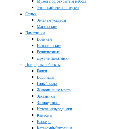
Музеи под открытым небом
Этнографические музеи
Отдых
Зеленые усадьбы
Мастерские
Памятники
Военные
Исторические
Религиозные
Другие памятники
Природные объекты
Балки
Водопады
Горы/скалы
Живописные места
Заказники
Заповедники
Источники/родники
Каньоны
Карьеры
Катакомбы/штольни