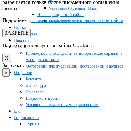
разрешается только после письменного соглашения
Тягинка
автора.
Червоный (Красный) Маяк
Нововоронцовский район
Подробнее:
условия использования материалов сайта
Осокоровка
Статьи
ЗАКРЫТЬ
Вопрос/ответ
Новости
На сайте используются файлы Cookies
Услуги
Краеведческие исследования, исторические справки и
X
маршруты на заказ
Загрузка …
Фотографии для публикаций, исследований и архивов
×
О проекте
Контакты
Литература
Об авторе
Поддержать проект
Условия использования материалов сайта
Блог
Гид по жизни
Туризм