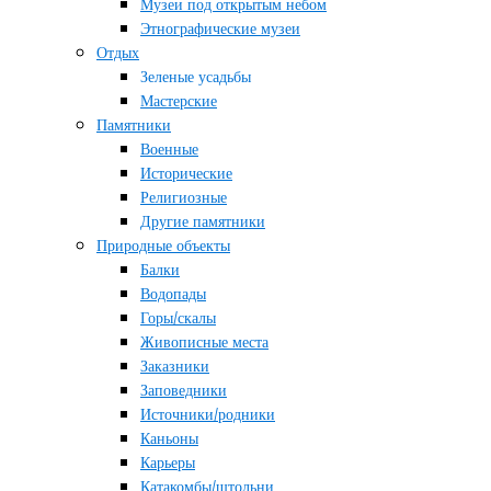
Музеи под открытым небом
Этнографические музеи
Отдых
Зеленые усадьбы
Мастерские
Памятники
Военные
Исторические
Религиозные
Другие памятники
Природные объекты
Балки
Водопады
Горы/скалы
Живописные места
Заказники
Заповедники
Источники/родники
Каньоны
Карьеры
Катакомбы/штольни