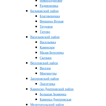
Новосолдатское
Радивоновка
Бильмакский район
Благовещенка
Вершина Вторая
Трудовое
Титово
Васильевский район
Васильевка
Каменское
Малая Белозерка
Скельки
Веселовский район
Веселое
Менчикуры
Запорожский район
Лысогорка
Каменско-Днепровский район
Большая Знаменка
Каменка-Днепровская
Мелитопольский район