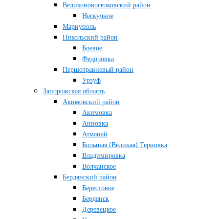
Великоновоселковский район
Нескучное
Мариуполь
Никольский район
Боевое
Федоровка
Першотравневый район
Урзуф
Запорожская область
Акимовский район
Акимовка
Анновка
Атманай
Большая (Великая) Терновка
Владимировка
Волчанское
Бердянский район
Берестовое
Бердянск
Деревецкое