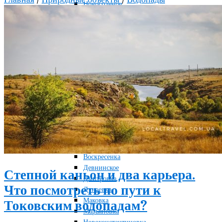
Новосоленое
Терноватое
Терсянка
Ореховский район
Желтая Круча
Любимовка
Таврийское
Пологовский район
Конские Раздоры
Пологи
Приазовский район
Александровка
Белоречанское
Владимировка
Воскресенка
Девнинское
Степной каньон и два карьера.
Дмитровка
Что посмотреть по пути к
Дунаевка
Маковка
Токовским водопадам?
Марьяновка