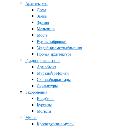
Архитектура
Дома
Замки
Здания
Мельницы
Мосты
Руины/заброшки
Усадьбы/поместья/имения
Прочая архитектура
Градостроительство
Арт-объект
Муралы/граффити
Скверы/парки/сады
Скульптуры
Захоронения
Кладбища
Курганы
Могилы
Музеи
Краеведческие музеи