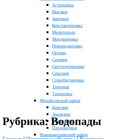
Астраханка
Высокое
Заречное
Константиновка
Мелитополь
Мордвиновка
Новопилиповка
Орлово
Садовое
Светлодолинское
Спасское
Старобогдановка
Терпенье
Тихоновка
Михайловский район
Братское
Зразковое
Рубрика:
Водопады
Марьяновка
Плодородное
Новониколаевский район
Главная
/
Природные объекты
/
Водопады