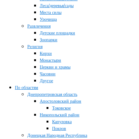
Леса/деревья/сады
Места силы
Урочища
Развлечения
Детские площадки
Зоопарки
Религия
Кирхи
Монастыри
Церкви и храмы
Часовни
Другое
По областям
Днепропетровская область
Апостоловский район
Токовское
Никопольский район
Капуловка
Покров
Донецкая Народная Республика