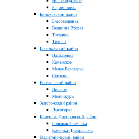
Новосолдатское
Радивоновка
Бильмакский район
Благовещенка
Вершина Вторая
Трудовое
Титово
Васильевский район
Васильевка
Каменское
Малая Белозерка
Скельки
Веселовский район
Веселое
Менчикуры
Запорожский район
Лысогорка
Каменско-Днепровский район
Большая Знаменка
Каменка-Днепровская
Мелитопольский район