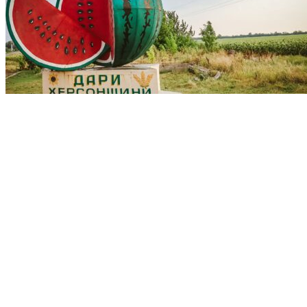
Памятник херсонскому арбузу
около села Осокоровка
обновлено
04.03.2024
09.11.2021
Добавить комментарий
к
записи Памятник херсонскому арбузу около села
Осокоровка