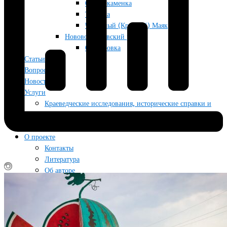
Отрадокаменка
Тягинка
Червоный (Красный) Маяк
Нововоронцовский район
Осокоровка
Статьи
Вопрос/ответ
Новости
Услуги
Краеведческие исследования, исторические справки и
маршруты на заказ
Фотографии для публикаций, исследований и архивов
О проекте
Контакты
Литература
Об авторе
Поддержать проект
Условия использования материалов сайта
Блог
Гид по жизни
Туризм