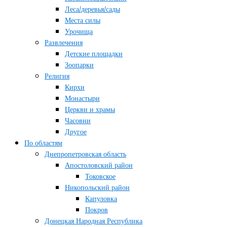
Леса/деревья/сады
Места силы
Урочища
Развлечения
Детские площадки
Зоопарки
Религия
Кирхи
Монастыри
Церкви и храмы
Часовни
Другое
По областям
Днепропетровская область
Апостоловский район
Токовское
Никопольский район
Капуловка
Покров
Донецкая Народная Республика