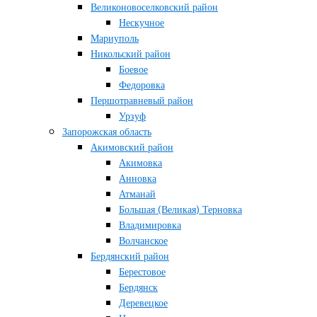
Великоновоселковский район
Нескучное
Мариуполь
Никольский район
Боевое
Федоровка
Першотравневый район
Урзуф
Запорожская область
Акимовский район
Акимовка
Анновка
Атманай
Большая (Великая) Терновка
Владимировка
Волчанское
Бердянский район
Берестовое
Бердянск
Деревецкое