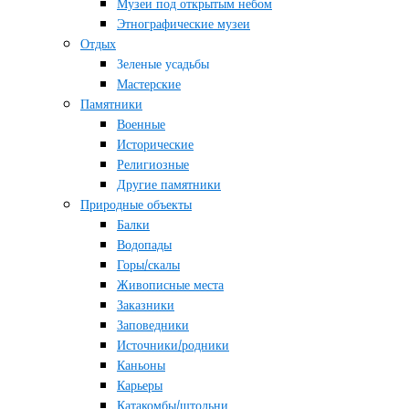
Музеи под открытым небом
Этнографические музеи
Отдых
Зеленые усадьбы
Мастерские
Памятники
Военные
Исторические
Религиозные
Другие памятники
Природные объекты
Балки
Водопады
Горы/скалы
Живописные места
Заказники
Заповедники
Источники/родники
Каньоны
Карьеры
Катакомбы/штольни