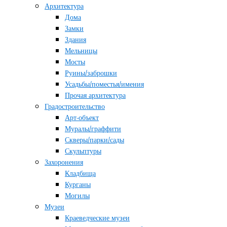
Архитектура
Дома
Замки
Здания
Мельницы
Мосты
Руины/заброшки
Усадьбы/поместья/имения
Прочая архитектура
Градостроительство
Арт-объект
Муралы/граффити
Скверы/парки/сады
Скульптуры
Захоронения
Кладбища
Курганы
Могилы
Музеи
Краеведческие музеи