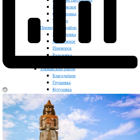
Новоконстантиновка
Приазовское
Строгановка
Чкалово
Приморский район
Мануйловка
Набережное
Приморск
Радоловка
Райновка
Токмакский район
Благодатное
Грушевка
Кутузовка
Луговка
Новопрокоповка
Остриковка
Токмак
Снегуровка
Фабричное
Червоногорка