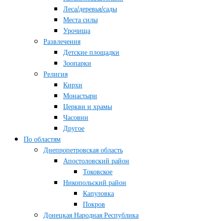
Леса/деревья/сады
Места силы
Урочища
Развлечения
Детские площадки
Зоопарки
Религия
Кирхи
Монастыри
Церкви и храмы
Часовни
Другое
По областям
Днепропетровская область
Апостоловский район
Токовское
Никопольский район
Капуловка
Покров
Донецкая Народная Республика