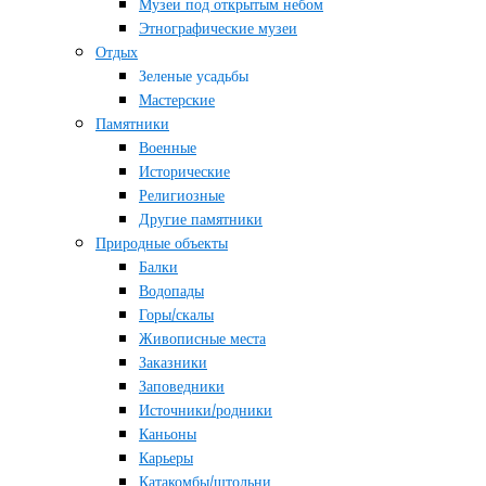
Музеи под открытым небом
Этнографические музеи
Отдых
Зеленые усадьбы
Мастерские
Памятники
Военные
Исторические
Религиозные
Другие памятники
Природные объекты
Балки
Водопады
Горы/скалы
Живописные места
Заказники
Заповедники
Источники/родники
Каньоны
Карьеры
Катакомбы/штольни