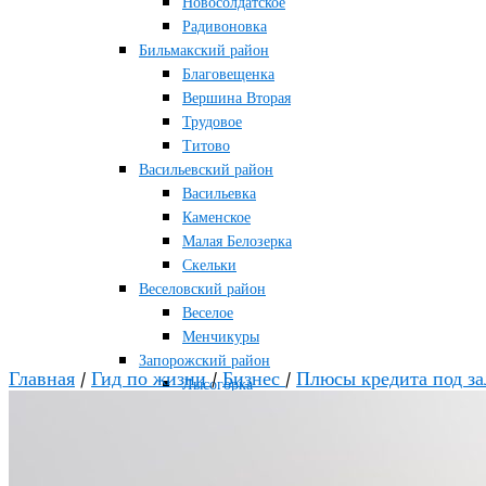
Новосолдатское
Радивоновка
Бильмакский район
Благовещенка
Вершина Вторая
Трудовое
Титово
Васильевский район
Васильевка
Каменское
Малая Белозерка
Скельки
Веселовский район
Веселое
Менчикуры
Запорожский район
Главная
/
Гид по жизни
/
Бизнес
/
Плюсы кредита под за
Лысогорка
Каменско-Днепровский район
Большая Знаменка
Каменка-Днепровская
Мелитопольский район