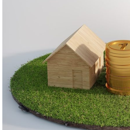
Астраханка
Высокое
Заречное
Константиновка
Мелитополь
Мордвиновка
Новопилиповка
Орлово
Садовое
Светлодолинское
Спасское
Старобогдановка
Терпенье
Тихоновка
Михайловский район
Братское
Зразковое
Марьяновка
Плодородное
Новониколаевский район