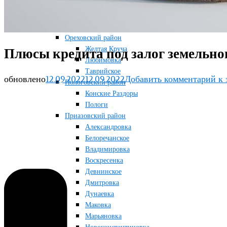
Новосоленое
Терноватое
Терсянка
Ореховский район
Желтая Круча
Плюсы кредита под залог земельно
Любимовка
Таврийское
обновлено
12.09.2022
12.09.2022
Добавить комментарий
к 
Пологовский район
Конские Раздоры
Пологи
Приазовский район
Александровка
Белоречанское
Владимировка
Воскресенка
Девнинское
Дмитровка
Дунаевка
Маковка
Марьяновка