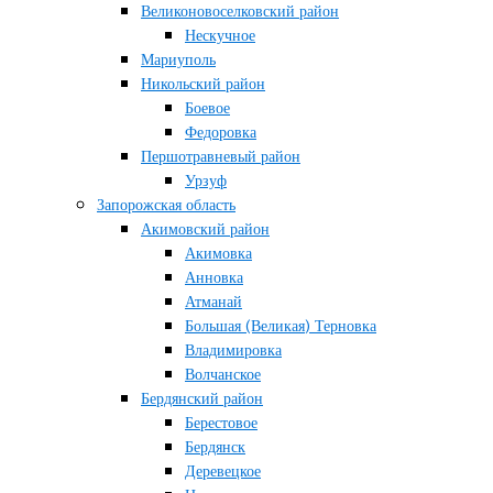
Великоновоселковский район
Нескучное
Мариуполь
Никольский район
Боевое
Федоровка
Першотравневый район
Урзуф
Запорожская область
Акимовский район
Акимовка
Анновка
Атманай
Большая (Великая) Терновка
Владимировка
Волчанское
Бердянский район
Берестовое
Бердянск
Деревецкое