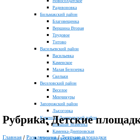
Новосолдатское
Радивоновка
Бильмакский район
Благовещенка
Вершина Вторая
Трудовое
Титово
Васильевский район
Васильевка
Каменское
Малая Белозерка
Скельки
Веселовский район
Веселое
Менчикуры
Запорожский район
Лысогорка
Рубрика:
Детские площад
Каменско-Днепровский район
Большая Знаменка
Каменка-Днепровская
Главная
/
Развлечения
/
Детские площадки
Мелитопольский район