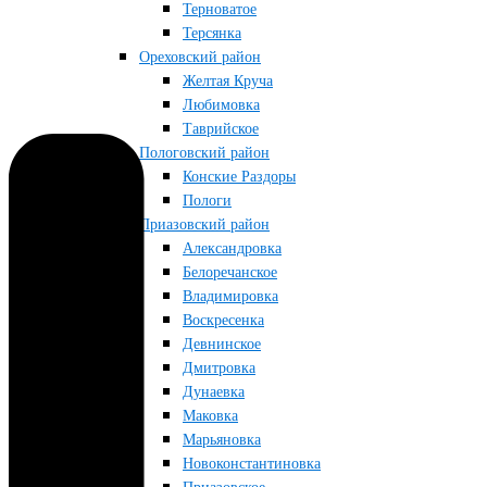
Терноватое
Терсянка
Ореховский район
Желтая Круча
Любимовка
Таврийское
Пологовский район
Конские Раздоры
Пологи
Приазовский район
Александровка
Белоречанское
Владимировка
Воскресенка
Девнинское
Дмитровка
Дунаевка
Маковка
Марьяновка
Новоконстантиновка