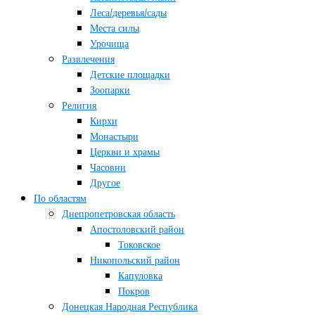
Леса/деревья/сады
Места силы
Урочища
Развлечения
Детские площадки
Зоопарки
Религия
Кирхи
Монастыри
Церкви и храмы
Часовни
Другое
По областям
Днепропетровская область
Апостоловский район
Токовское
Никопольский район
Капуловка
Покров
Донецкая Народная Республика