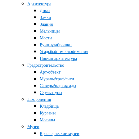
Архитектура
Дома
Замки
Здания
Мельницы
Мосты
Руины/заброшки
Усадьбы/поместья/имения
Прочая архитектура
Градостроительство
Арт-объект
Муралы/граффити
Скверы/парки/сады
Скульптуры
Захоронения
Кладбища
Курганы
Могилы
Музеи
Краеведческие музеи