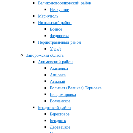
Великоновоселковский район
Нескучное
Мариуполь
Никольский район
Боевое
Федоровка
Першотравневый район
Урзуф
Запорожская область
Акимовский район
Акимовка
Анновка
Атманай
Большая (Великая) Терновка
Владимировка
Волчанское
Бердянский район
Берестовое
Бердянск
Деревецкое