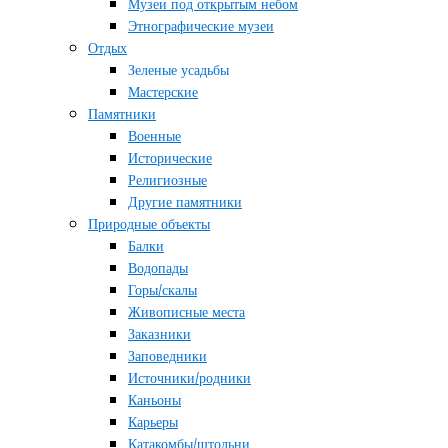
Музеи под открытым небом
Этнографические музеи
Отдых
Зеленые усадьбы
Мастерские
Памятники
Военные
Исторические
Религиозные
Другие памятники
Природные объекты
Балки
Водопады
Горы/скалы
Живописные места
Заказники
Заповедники
Источники/родники
Каньоны
Карьеры
Катакомбы/штольни