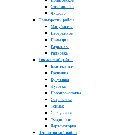
Приазовское
Строгановка
Чкалово
Приморский район
Мануйловка
Набережное
Приморск
Радоловка
Райновка
Токмакский район
Благодатное
Грушевка
Кутузовка
Луговка
Новопрокоповка
Остриковка
Токмак
Снегуровка
Фабричное
Червоногорка
Черниговский район