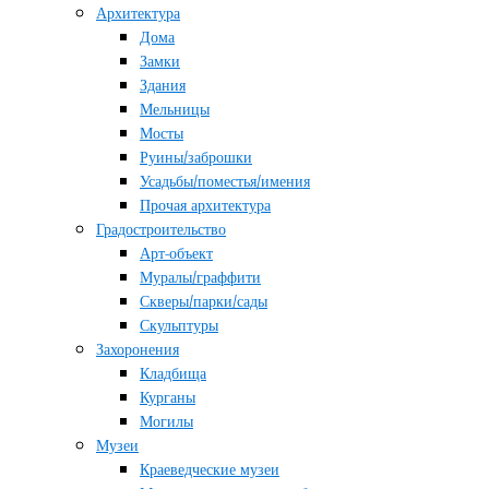
Архитектура
Дома
Замки
Здания
Мельницы
Мосты
Руины/заброшки
Усадьбы/поместья/имения
Прочая архитектура
Градостроительство
Арт-объект
Муралы/граффити
Скверы/парки/сады
Скульптуры
Захоронения
Кладбища
Курганы
Могилы
Музеи
Краеведческие музеи