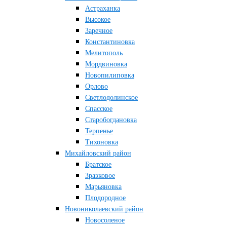
Астраханка
Высокое
Заречное
Константиновка
Мелитополь
Мордвиновка
Новопилиповка
Орлово
Светлодолинское
Спасское
Старобогдановка
Терпенье
Тихоновка
Михайловский район
Братское
Зразковое
Марьяновка
Плодородное
Новониколаевский район
Новосоленое