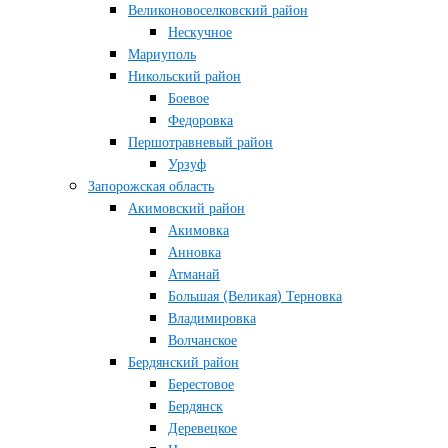
Великоновоселковский район
Нескучное
Мариуполь
Никольский район
Боевое
Федоровка
Першотравневый район
Урзуф
Запорожская область
Акимовский район
Акимовка
Анновка
Атманай
Большая (Великая) Терновка
Владимировка
Волчанское
Бердянский район
Берестовое
Бердянск
Деревецкое