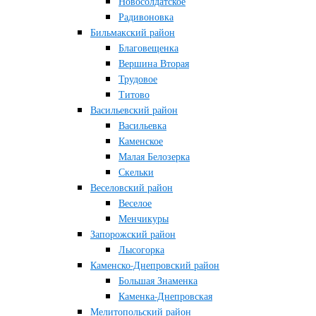
Новосолдатское
Радивоновка
Бильмакский район
Благовещенка
Вершина Вторая
Трудовое
Титово
Васильевский район
Васильевка
Каменское
Малая Белозерка
Скельки
Веселовский район
Веселое
Менчикуры
Запорожский район
Лысогорка
Каменско-Днепровский район
Большая Знаменка
Каменка-Днепровская
Мелитопольский район