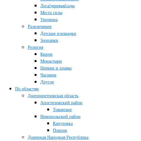
Леса/деревья/сады
Места силы
Урочища
Развлечения
Детские площадки
Зоопарки
Религия
Кирхи
Монастыри
Церкви и храмы
Часовни
Другое
По областям
Днепропетровская область
Апостоловский район
Токовское
Никопольский район
Капуловка
Покров
Донецкая Народная Республика