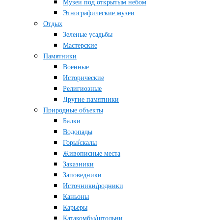
Музеи под открытым небом
Этнографические музеи
Отдых
Зеленые усадьбы
Мастерские
Памятники
Военные
Исторические
Религиозные
Другие памятники
Природные объекты
Балки
Водопады
Горы/скалы
Живописные места
Заказники
Заповедники
Источники/родники
Каньоны
Карьеры
Катакомбы/штольни