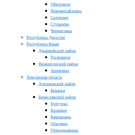
Обиточное
Новомихайловка
Салтычия
Стульнево
Черниговка
Республика Дагестан
Республика Крым
Джанкойский район
Роскошное
Нижнегорский район
Акимовка
Херсонская область
Алешковский район
Крынки
Бериславский район
Бургунка
Казацкое
Качкаровка
Ольговка
Отрадокаменка