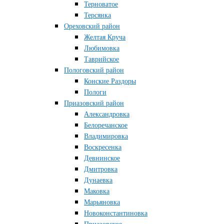
Терноватое
Терсянка
Ореховский район
Желтая Круча
Любимовка
Таврийское
Пологовский район
Конские Раздоры
Пологи
Приазовский район
Александровка
Белоречанское
Владимировка
Воскресенка
Девнинское
Дмитровка
Дунаевка
Маковка
Марьяновка
Новоконстантиновка