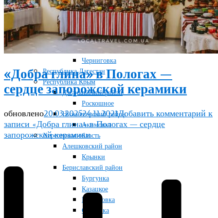
Черниговский район
Обиточное
Новомихайловка
Салтычия
Стульнево
Черниговка
«Добра глина» в Пологах —
Республика Дагестан
Республика Крым
сердце запорожской керамики
Джанкойский район
Роскошное
обновлено
20.03.2025
24.11.2021
Добавить комментарий
к
Нижнегорский район
записи «Добра глина» в Пологах — сердце
Акимовка
запорожской керамики
Херсонская область
Алешковский район
Крынки
Бериславский район
Бургунка
Казацкое
Качкаровка
Ольговка