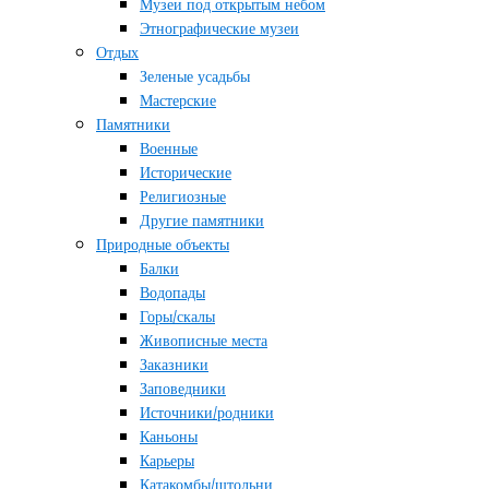
Музеи под открытым небом
Этнографические музеи
Отдых
Зеленые усадьбы
Мастерские
Памятники
Военные
Исторические
Религиозные
Другие памятники
Природные объекты
Балки
Водопады
Горы/скалы
Живописные места
Заказники
Заповедники
Источники/родники
Каньоны
Карьеры
Катакомбы/штольни