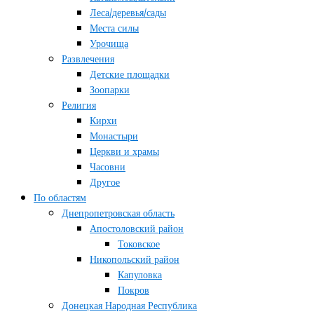
Леса/деревья/сады
Места силы
Урочища
Развлечения
Детские площадки
Зоопарки
Религия
Кирхи
Монастыри
Церкви и храмы
Часовни
Другое
По областям
Днепропетровская область
Апостоловский район
Токовское
Никопольский район
Капуловка
Покров
Донецкая Народная Республика