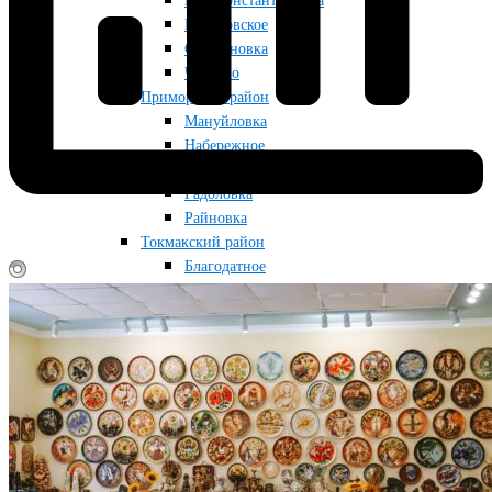
Новоконстантиновка
Приазовское
Строгановка
Чкалово
Приморский район
Мануйловка
Набережное
Приморск
Радоловка
Райновка
Токмакский район
Благодатное
Грушевка
Кутузовка
Луговка
Новопрокоповка
Остриковка
Токмак
Снегуровка
Фабричное
Червоногорка