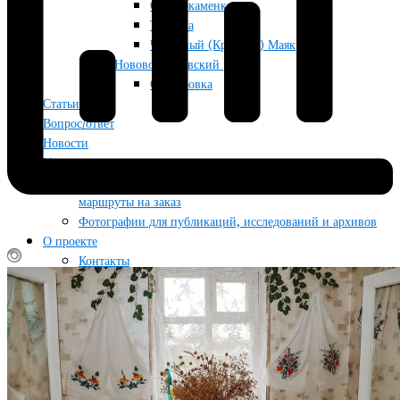
Отрадокаменка
Тягинка
Червоный (Красный) Маяк
Нововоронцовский район
Осокоровка
Статьи
Вопрос/ответ
Новости
Услуги
Краеведческие исследования, исторические справки и
маршруты на заказ
Фотографии для публикаций, исследований и архивов
О проекте
Контакты
Литература
Об авторе
Поддержать проект
Условия использования материалов сайта
Блог
Гид по жизни
Туризм