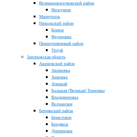
Великоновоселковский район
Нескучное
Мариуполь
Никольский район
Боевое
Федоровка
Першотравневый район
Урзуф
Запорожская область
Акимовский район
Акимовка
Анновка
Атманай
Большая (Великая) Терновка
Владимировка
Волчанское
Бердянский район
Берестовое
Бердянск
Деревецкое