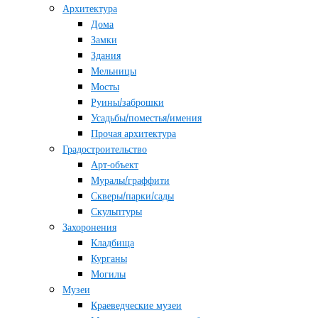
Архитектура
Дома
Замки
Здания
Мельницы
Мосты
Руины/заброшки
Усадьбы/поместья/имения
Прочая архитектура
Градостроительство
Арт-объект
Муралы/граффити
Скверы/парки/сады
Скульптуры
Захоронения
Кладбища
Курганы
Могилы
Музеи
Краеведческие музеи