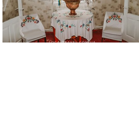
Зеленая усадьба Атманай
обновлено
04.10.2025
19.05.2021
4 комментария
к записи
Зеленая усадьба Атманай