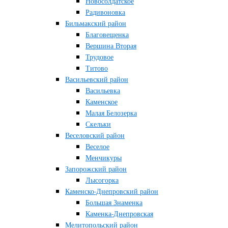
Новосолдатское
Радивоновка
Бильмакский район
Благовещенка
Вершина Вторая
Трудовое
Титово
Васильевский район
Васильевка
Каменское
Малая Белозерка
Скельки
Веселовский район
Веселое
Менчикуры
Запорожский район
Лысогорка
Каменско-Днепровский район
Большая Знаменка
Каменка-Днепровская
Мелитопольский район