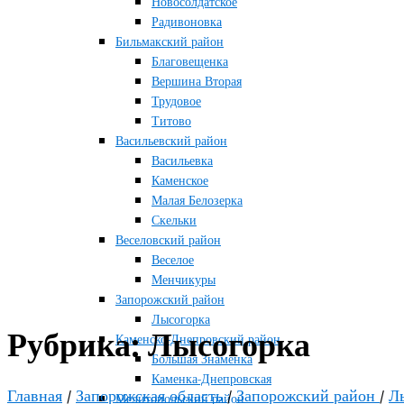
Новосолдатское
Радивоновка
Бильмакский район
Благовещенка
Вершина Вторая
Трудовое
Титово
Васильевский район
Васильевка
Каменское
Малая Белозерка
Скельки
Веселовский район
Веселое
Менчикуры
Запорожский район
Лысогорка
Рубрика:
Лысогорка
Каменско-Днепровский район
Большая Знаменка
Каменка-Днепровская
Главная
/
Запорожская область
/
Запорожский район
/
Л
Мелитопольский район