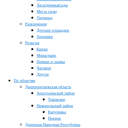
Леса/деревья/сады
Места силы
Урочища
Развлечения
Детские площадки
Зоопарки
Религия
Кирхи
Монастыри
Церкви и храмы
Часовни
Другое
По областям
Днепропетровская область
Апостоловский район
Токовское
Никопольский район
Капуловка
Покров
Донецкая Народная Республика