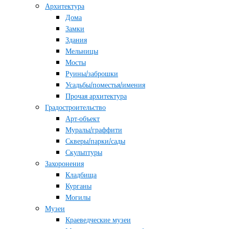
Архитектура
Дома
Замки
Здания
Мельницы
Мосты
Руины/заброшки
Усадьбы/поместья/имения
Прочая архитектура
Градостроительство
Арт-объект
Муралы/граффити
Скверы/парки/сады
Скульптуры
Захоронения
Кладбища
Курганы
Могилы
Музеи
Краеведческие музеи