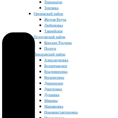
Терноватое
Терсянка
Ореховский район
Желтая Круча
Любимовка
Таврийское
Пологовский район
Конские Раздоры
Пологи
Приазовский район
Александровка
Белоречанское
Владимировка
Воскресенка
Девнинское
Дмитровка
Дунаевка
Маковка
Марьяновка
Новоконстантиновка