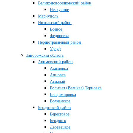
Великоновоселковский район
Нескучное
Мариуполь
Никольский район
Боевое
Федоровка
Першотравневый район
Урзуф
Запорожская область
Акимовский район
Акимовка
Анновка
Атманай
Большая (Великая) Терновка
Владимировка
Волчанское
Бердянский район
Берестовое
Бердянск
Деревецкое