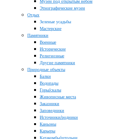
Музеи под открытым небом
Этнографические музеи
Отдых
Зеленые усадьбы
Мастерские
Памятники
Военные
Исторические
Религиозные
Другие памятники
Природные объекты
Балки
Водопады
Горы/скалы
Живописные места
Заказники
Заповедники
Источники/родники
Каньоны
Карьеры
Катакомбы/штольни