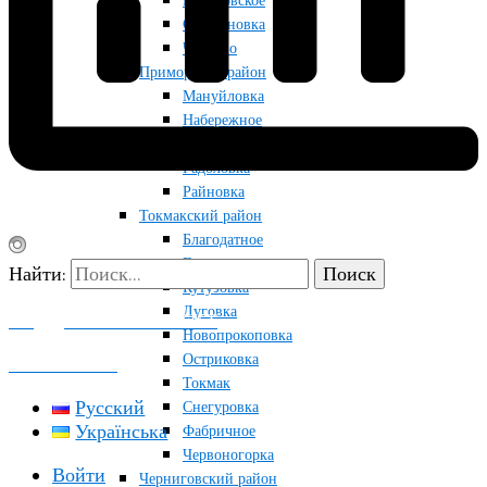
Приазовское
Строгановка
Чкалово
Приморский район
Мануйловка
Набережное
Приморск
Радоловка
Райновка
Токмакский район
Благодатное
Грушевка
Найти:
Кутузовка
Луговка
ПОДДЕРЖАТЬ ПРОЕКТ
Новопрокоповка
Остриковка
КОНТАКТЫ
Токмак
Русский
Снегуровка
Українська
Фабричное
Червоногорка
Войти
Черниговский район