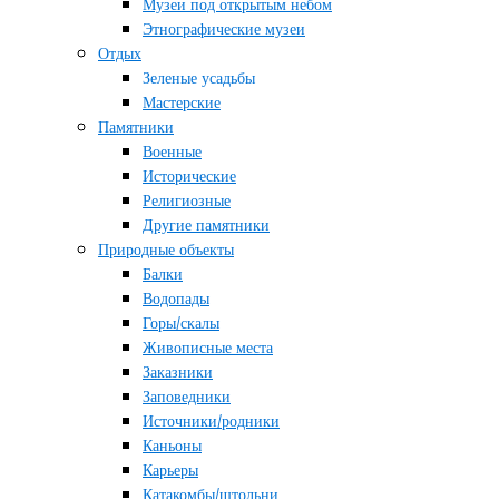
Музеи под открытым небом
Этнографические музеи
Отдых
Зеленые усадьбы
Мастерские
Памятники
Военные
Исторические
Религиозные
Другие памятники
Природные объекты
Балки
Водопады
Горы/скалы
Живописные места
Заказники
Заповедники
Источники/родники
Каньоны
Карьеры
Катакомбы/штольни