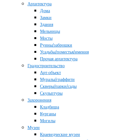
Архитектура
Дома
Замки
Здания
Мельницы
Мосты
Руины/заброшки
Усадьбы/поместья/имения
Прочая архитектура
Градостроительство
Арт-объект
Муралы/граффити
Скверы/парки/сады
Скульптуры
Захоронения
Кладбища
Курганы
Могилы
Музеи
Краеведческие музеи