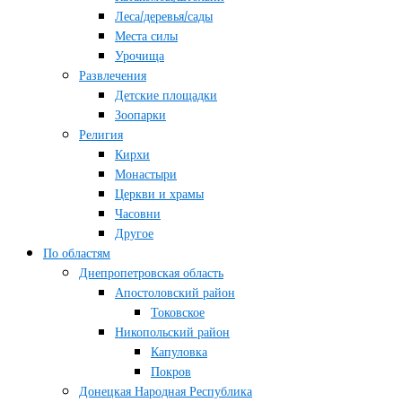
Леса/деревья/сады
Места силы
Урочища
Развлечения
Детские площадки
Зоопарки
Религия
Кирхи
Монастыри
Церкви и храмы
Часовни
Другое
По областям
Днепропетровская область
Апостоловский район
Токовское
Никопольский район
Капуловка
Покров
Донецкая Народная Республика