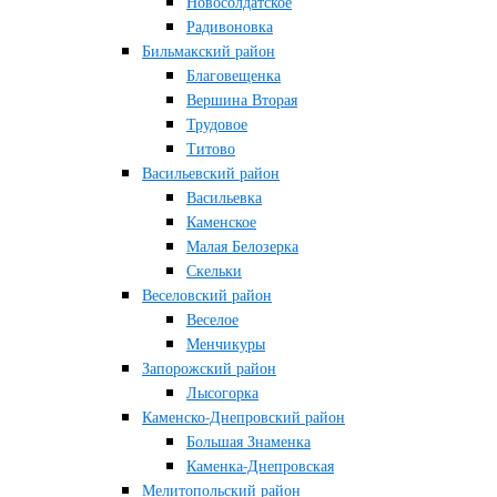
Новосолдатское
Радивоновка
Бильмакский район
Благовещенка
Вершина Вторая
Трудовое
Титово
Васильевский район
Васильевка
Каменское
Малая Белозерка
Скельки
Веселовский район
Веселое
Менчикуры
Запорожский район
Лысогорка
Каменско-Днепровский район
Большая Знаменка
Каменка-Днепровская
Мелитопольский район