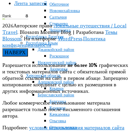
Лента записей
Обиточное
Новомихайловка
Салтычия
Стульнево
2026Авторские права
Локальные путешествия / Local
Черниговка
Travel
.
Blossom Mommy Blog | Разработана
Темы
Республика Дагестан
Blossom
. На платформе
WordPress
.
Политика
Республика Крым
конфиденциальности
Джанкойский район
НАВЕРХ
Роскошное
Нижнегорский район
Разрешается использование
не более 10%
графических
Акимовка
и текстовых материалов сайта с обязательной прямой
Херсонская область
обратной ссылкой на сайт в первом абзаце. Запрещено
Алешковский район
копирование координат с целью их размещения в
Крынки
других информационных источниках.
Бериславский район
Бургунка
Любое коммерческое использование материала
Казацкое
разрешается только после письменного соглашения
Качкаровка
автора.
Ольговка
Подробнее:
условия использования материалов сайта
Отрадокаменка