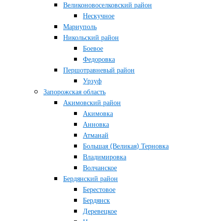
Великоновоселковский район
Нескучное
Мариуполь
Никольский район
Боевое
Федоровка
Першотравневый район
Урзуф
Запорожская область
Акимовский район
Акимовка
Анновка
Атманай
Большая (Великая) Терновка
Владимировка
Волчанское
Бердянский район
Берестовое
Бердянск
Деревецкое