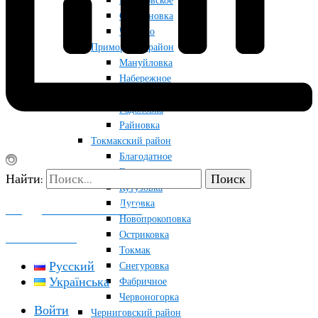
Приазовское
Строгановка
Чкалово
Приморский район
Мануйловка
Набережное
Приморск
Радоловка
Райновка
Токмакский район
Благодатное
Грушевка
Найти:
Кутузовка
Луговка
ПОДДЕРЖАТЬ ПРОЕКТ
Новопрокоповка
Остриковка
КОНТАКТЫ
Токмак
Русский
Снегуровка
Українська
Фабричное
Червоногорка
Войти
Черниговский район