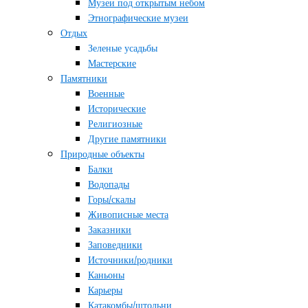
Музеи под открытым небом
Этнографические музеи
Отдых
Зеленые усадьбы
Мастерские
Памятники
Военные
Исторические
Религиозные
Другие памятники
Природные объекты
Балки
Водопады
Горы/скалы
Живописные места
Заказники
Заповедники
Источники/родники
Каньоны
Карьеры
Катакомбы/штольни