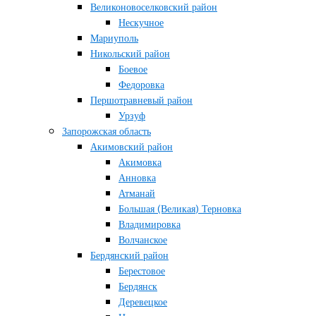
Великоновоселковский район
Нескучное
Мариуполь
Никольский район
Боевое
Федоровка
Першотравневый район
Урзуф
Запорожская область
Акимовский район
Акимовка
Анновка
Атманай
Большая (Великая) Терновка
Владимировка
Волчанское
Бердянский район
Берестовое
Бердянск
Деревецкое