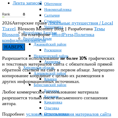
Лента записей
Обиточное
Новомихайловка
Салтычия
Стульнево
2026Авторские права
Локальные путешествия / Local
Черниговка
Travel
.
Blossom Mommy Blog | Разработана
Темы
Республика Дагестан
Blossom
. На платформе
WordPress
.
Политика
Республика Крым
конфиденциальности
Джанкойский район
НАВЕРХ
Роскошное
Нижнегорский район
Разрешается использование
не более 10%
графических
Акимовка
и текстовых материалов сайта с обязательной прямой
Херсонская область
обратной ссылкой на сайт в первом абзаце. Запрещено
Алешковский район
копирование координат с целью их размещения в
Крынки
других информационных источниках.
Бериславский район
Бургунка
Любое коммерческое использование материала
Казацкое
разрешается только после письменного соглашения
Качкаровка
автора.
Ольговка
Подробнее:
условия использования материалов сайта
Отрадокаменка