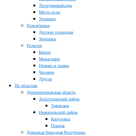
Леса/деревья/сады
Места силы
Урочища
Развлечения
Детские площадки
Зоопарки
Религия
Кирхи
Монастыри
Церкви и храмы
Часовни
Другое
По областям
Днепропетровская область
Апостоловский район
Токовское
Никопольский район
Капуловка
Покров
Донецкая Народная Республика