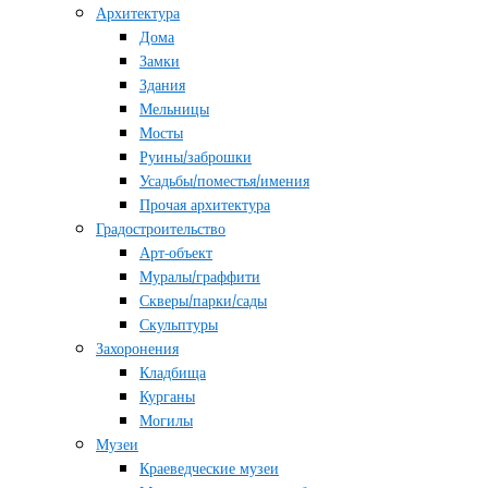
Архитектура
Дома
Замки
Здания
Мельницы
Мосты
Руины/заброшки
Усадьбы/поместья/имения
Прочая архитектура
Градостроительство
Арт-объект
Муралы/граффити
Скверы/парки/сады
Скульптуры
Захоронения
Кладбища
Курганы
Могилы
Музеи
Краеведческие музеи