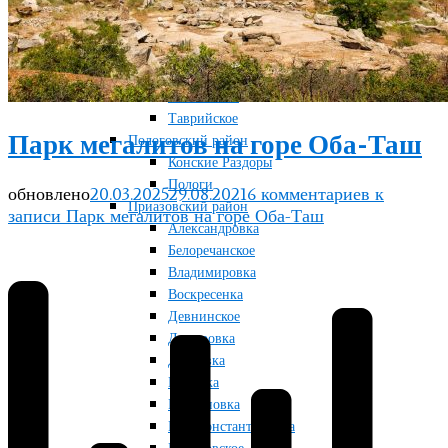
Терноватое
Терсянка
Ореховский район
Желтая Круча
Любимовка
Таврийское
Парк мегалитов на горе Оба-Таш
Пологовский район
Конские Раздоры
Пологи
обновлено
20.03.2025
29.08.2021
6 комментариев
к
Приазовский район
записи Парк мегалитов на горе Оба-Таш
Александровка
Белоречанское
Владимировка
Воскресенка
Девнинское
Дмитровка
Дунаевка
Маковка
Марьяновка
Новоконстантиновка