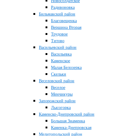
Новосолдатское
Радивоновка
Бильмакский район
Благовещенка
Вершина Вторая
Трудовое
Титово
Васильевский район
Васильевка
Каменское
Малая Белозерка
Скельки
Веселовский район
Веселое
Менчикуры
Запорожский район
Лысогорка
Каменско-Днепровский район
Большая Знаменка
Каменка-Днепровская
Мелитопольский район